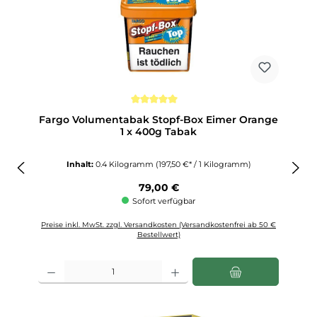
Durchschnittliche Bewertung von 5 von 5 Sternen
Fargo Volumentabak Stopf-Box Eimer Orange
1 x 400g Tabak
Inhalt:
0.4 Kilogramm
(197,50 €* / 1 Kilogramm)
Regulärer Preis:
79,00 €
Sofort verfügbar
Preise inkl. MwSt. zzgl. Versandkosten (Versandkostenfrei ab 50 €
Bestellwert)
Produkt Anzahl: Gib den gewünschten Wert ein oder benutze die Schaltfläch