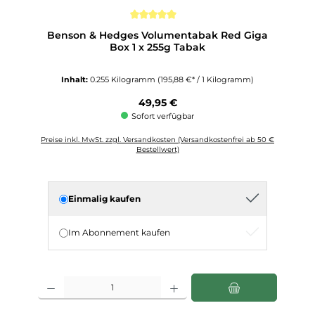
Durchschnittliche Bewertung von 5 von 5 Sternen
Benson & Hedges Volumentabak Red Giga
Box 1 x 255g Tabak
Inhalt:
0.255 Kilogramm
(195,88 €* / 1 Kilogramm)
Regulärer Preis:
49,95 €
Sofort verfügbar
Preise inkl. MwSt. zzgl. Versandkosten (Versandkostenfrei ab 50 €
Bestellwert)
Einmalig kaufen
Im Abonnement kaufen
Produkt Anzahl: Gib den gewünschten Wert ein oder benutze die Schaltfläch