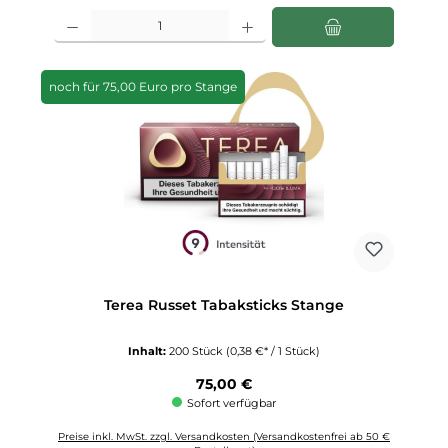
Produkt Anzahl: Gib den gewünschten Wert ein oder benutze die Schaltfläch
noch für 75,00 Euro pro Stange
Terea Russet Tabaksticks Stange
Inhalt:
200 Stück
(0,38 €* / 1 Stück)
Regulärer Preis:
75,00 €
Sofort verfügbar
Preise inkl. MwSt. zzgl. Versandkosten (Versandkostenfrei ab 50 €