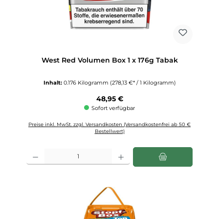
West Red Volumen Box 1 x 176g Tabak
Inhalt:
0.176 Kilogramm
(278,13 €* / 1 Kilogramm)
Regulärer Preis:
48,95 €
Sofort verfügbar
Preise inkl. MwSt. zzgl. Versandkosten (Versandkostenfrei ab 50 €
Bestellwert)
Produkt Anzahl: Gib den gewünschten Wert ein oder benutze die Schaltfläch