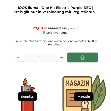
IQOS Iluma i One Kit Electric Purple-REG |
Preis gilt nur in Verbindung mit Registrierung
bei IQOS 1 Stück
Verkaufspreis:
29,00 €
Regulärer Preis:
39,00 €
(25.64% gespart)
Sofort verfügbar
Preise inkl. MwSt. zzgl. Versandkosten (Versandkostenfrei ab 50 €
Bestellwert)
Produkt Anzahl: Gib den gewünschten Wert ein oder benutze die Schaltfläch
Supplies
Magazin