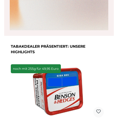
Produktgalerie überspringen
TABAKDEALER PRÄSENTIERT: UNSERE
HIGHLIGHTS
noch mit 255g für 49,95 Euro