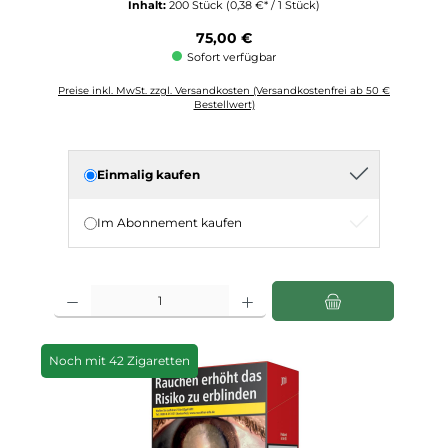
Inhalt:
200 Stück
(0,38 €* / 1 Stück)
Regulärer Preis:
75,00 €
Sofort verfügbar
Preise inkl. MwSt. zzgl. Versandkosten (Versandkostenfrei ab 50 €
Bestellwert)
Einmalig kaufen
Im Abonnement kaufen
Produkt Anzahl: Gib den gewünschten Wert ein oder benutze die Schaltfläch
Noch mit 42 Zigaretten