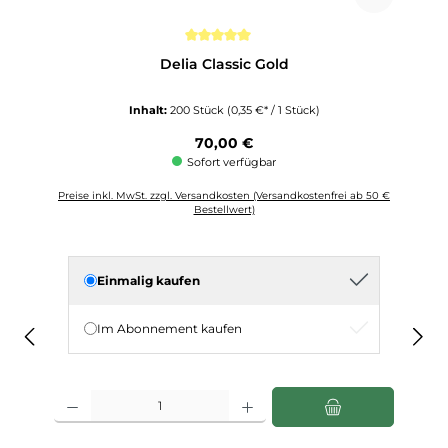
Durchschnittliche Bewertung von 5 von 5 Sternen
Delia Classic Gold
Inhalt:
200 Stück
(0,35 €* / 1 Stück)
Regulärer Preis:
70,00 €
Sofort verfügbar
Preise inkl. MwSt. zzgl. Versandkosten (Versandkostenfrei ab 50 €
Bestellwert)
Einmalig kaufen
Im Abonnement kaufen
Produkt Anzahl: Gib den gewünschten Wert ein oder benutze die Schaltfläch