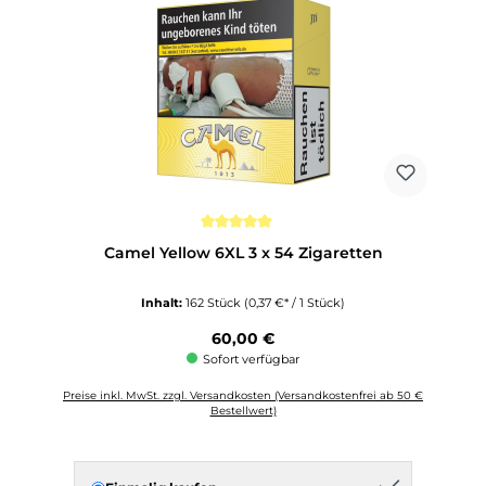
Durchschnittliche Bewertung von 5 von 5 Sternen
Camel Yellow 6XL 3 x 54 Zigaretten
Inhalt:
162 Stück
(0,37 €* / 1 Stück)
Regulärer Preis:
60,00 €
Sofort verfügbar
Preise inkl. MwSt. zzgl. Versandkosten (Versandkostenfrei ab 50 €
Bestellwert)