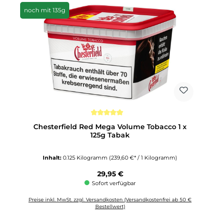
noch mit 135g
Durchschnittliche Bewertung von 5 von 5 Sternen
Chesterfield Red Mega Volume Tobacco 1 x
125g Tabak
Inhalt:
0.125 Kilogramm
(239,60 €* / 1 Kilogramm)
Regulärer Preis:
29,95 €
Sofort verfügbar
Preise inkl. MwSt. zzgl. Versandkosten (Versandkostenfrei ab 50 €
Bestellwert)