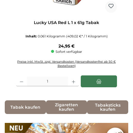
Lucky USA Red L 1 x 61g Tabak
Inhalt:
0.061 Kilogramm
(409,02 €* / 1 Kilogramm)
Regulärer Preis:
24,95 €
Sofort verfügbar
Preise inkl. MwSt. zzgl. Versandkosten (Versandkostenfrei ab 50 €
Bestellwert)
Produkt Anzahl: Gib den gewünschten Wert ein oder benutze die Schaltfläch
Zigaretten
Tabaksticks
Tabak kaufen
kaufen
kaufen