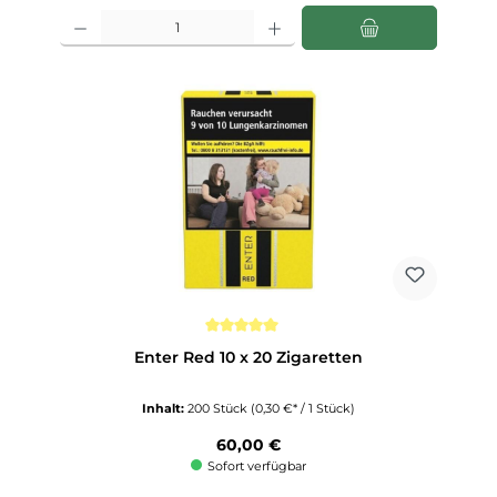
Produkt Anzahl: Gib den gewünschten Wert ein oder benutze die Schaltfläch
Durchschnittliche Bewertung von 5 von 5 Sternen
Enter Red 10 x 20 Zigaretten
Inhalt:
200 Stück
(0,30 €* / 1 Stück)
Regulärer Preis:
60,00 €
Sofort verfügbar