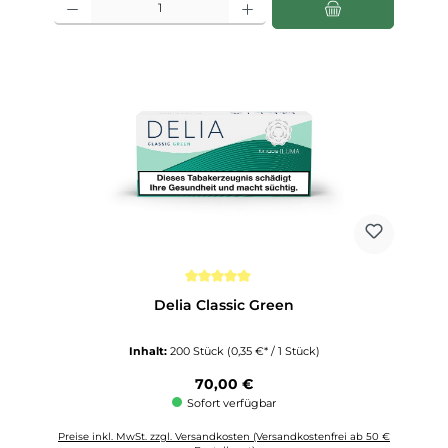
Durchschnittliche Bewertung von 5 von 5 Sternen
Delia Classic Green
Inhalt:
200 Stück
(0,35 €* / 1 Stück)
Regulärer Preis:
70,00 €
Sofort verfügbar
Preise inkl. MwSt. zzgl. Versandkosten (Versandkostenfrei ab 50 €