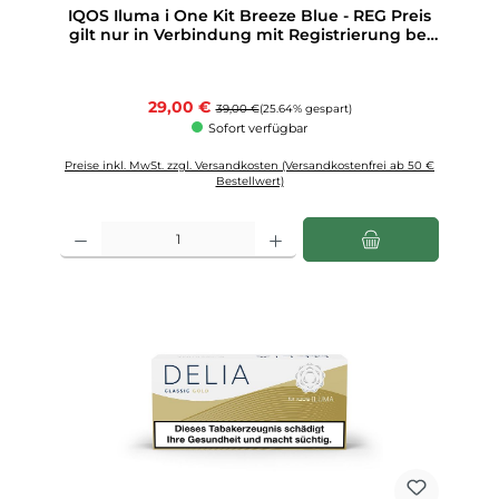
Durchschnittliche Bewertung von 5 von 5 Sternen
IQOS Iluma i One Kit Breeze Blue - REG Preis
gilt nur in Verbindung mit Registrierung bei
IQOS 1 Stück
Verkaufspreis:
29,00 €
Regulärer Preis:
39,00 €
(25.64% gespart)
Sofort verfügbar
Preise inkl. MwSt. zzgl. Versandkosten (Versandkostenfrei ab 50 €
Bestellwert)
Produkt Anzahl: Gib den gewünschten Wert ein oder benutze die Schaltfläch