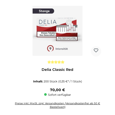
Durchschnittliche Bewertung von 5 von 5 Sternen
Delia Classic Red
Inhalt:
200 Stück
(0,35 €* / 1 Stück)
Regulärer Preis:
70,00 €
Sofort verfügbar
Preise inkl. MwSt. zzgl. Versandkosten (Versandkostenfrei ab 50 €
Bestellwert)