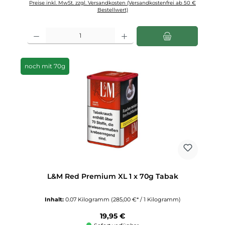
Preise inkl. MwSt. zzgl. Versandkosten (Versandkostenfrei ab 50 €
Bestellwert)
Produkt Anzahl: Gib den gewünschten Wert ein oder benutze die Schaltfläch
noch mit 70g
L&M Red Premium XL 1 x 70g Tabak
Inhalt:
0.07 Kilogramm
(285,00 €* / 1 Kilogramm)
Regulärer Preis:
19,95 €