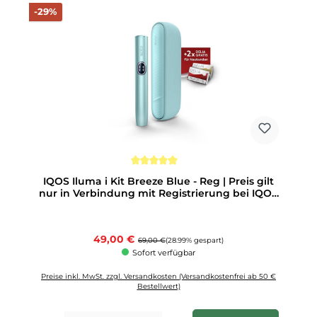
Rabatt
-29%
Durchschnittliche Bewertung von 5 von 5 Sternen
IQOS Iluma i Kit Breeze Blue - Reg | Preis gilt
nur in Verbindung mit Registrierung bei IQOS
1 Stück
Verkaufspreis:
49,00 €
Regulärer Preis:
69,00 €
(28.99% gespart)
Sofort verfügbar
Preise inkl. MwSt. zzgl. Versandkosten (Versandkostenfrei ab 50 €
Bestellwert)
Produkt Anzahl: Gib den gewünschten Wert ein oder benutze die Schaltfläch