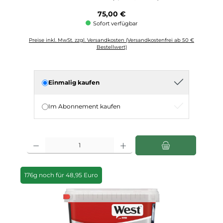
Regulärer Preis:
75,00 €
Sofort verfügbar
Preise inkl. MwSt. zzgl. Versandkosten (Versandkostenfrei ab 50 €
Bestellwert)
Einmalig kaufen
Im Abonnement kaufen
Produkt Anzahl: Gib den gewünschten Wert ein oder benutze die Schaltfläch
176g noch für 48,95 Euro