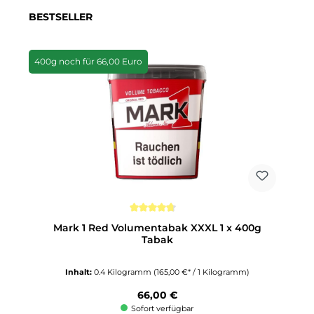
Produktgalerie überspringen
BESTSELLER
400g noch für 66,00 Euro
Durchschnittliche Bewertung von 4.6 von 5 Sternen
Mark 1 Red Volumentabak XXXL 1 x 400g
Tabak
Inhalt:
0.4 Kilogramm
(165,00 €* / 1 Kilogramm)
Regulärer Preis:
66,00 €
Sofort verfügbar