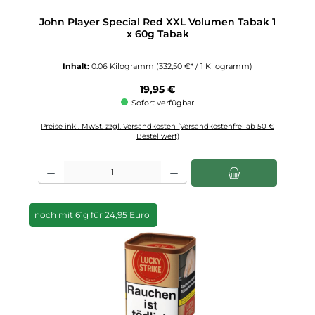
John Player Special Red XXL Volumen Tabak 1
x 60g Tabak
Inhalt:
0.06 Kilogramm
(332,50 €* / 1 Kilogramm)
Regulärer Preis:
19,95 €
Sofort verfügbar
Preise inkl. MwSt. zzgl. Versandkosten (Versandkostenfrei ab 50 €
Bestellwert)
Produkt Anzahl: Gib den gewünschten Wert ein oder benutze die Schaltfläch
noch mit 61g für 24,95 Euro