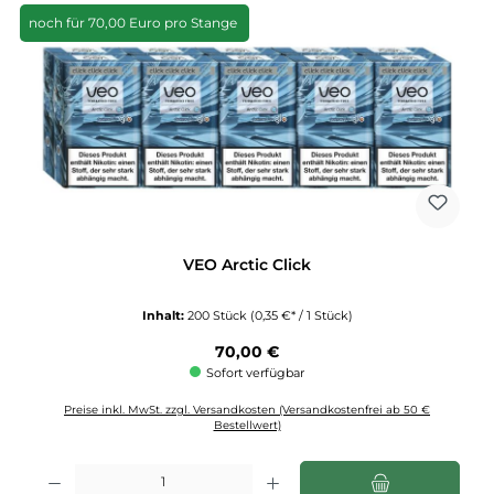
noch für 70,00 Euro pro Stange
VEO Arctic Click
Inhalt:
200 Stück
(0,35 €* / 1 Stück)
Regulärer Preis:
70,00 €
Sofort verfügbar
Preise inkl. MwSt. zzgl. Versandkosten (Versandkostenfrei ab 50 €
Bestellwert)
Produkt Anzahl: Gib den gewünschten Wert ein oder benutze die Schaltflächen u