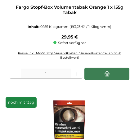
Fargo Stopf-Box Volumentabak Orange 1 x 155g
Tabak
Inhalt:
0.155 Kilogramm
(193,23 €* / 1 Kilogramm)
Regulärer Preis:
29,95 €
Sofort verfügbar
Preise inkl. MwSt. zzgl. Versandkosten (Versandkostenfrei ab 50 €
Bestellwert)
Produkt Anzahl: Gib den gewünschten Wert ein oder benutze die Schaltflächen u
noch mit 135g