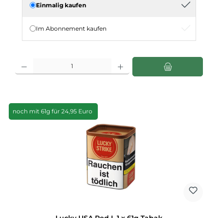
Einmalig kaufen
Im Abonnement kaufen
Produkt Anzahl: Gib den gewünschten Wert ein oder benutze die Schaltflächen u
noch mit 61g für 24,95 Euro
Lucky USA Red L 1 x 61g Tabak