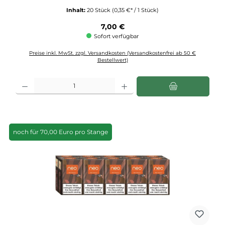
Inhalt:
20 Stück
(0,35 €* / 1 Stück)
Regulärer Preis:
7,00 €
Sofort verfügbar
Preise inkl. MwSt. zzgl. Versandkosten (Versandkostenfrei ab 50 €
Bestellwert)
Produkt Anzahl: Gib den gewünschten Wert ein oder benutze die Schaltflächen u
noch für 70,00 Euro pro Stange