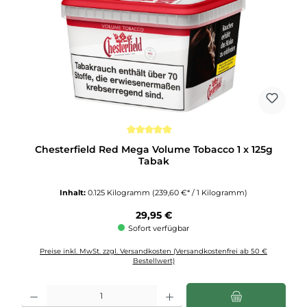
Durchschnittliche Bewertung von 5 von 5 Sternen
Chesterfield Red Mega Volume Tobacco 1 x 125g
Tabak
Inhalt:
0.125 Kilogramm
(239,60 €* / 1 Kilogramm)
Regulärer Preis:
29,95 €
Sofort verfügbar
Preise inkl. MwSt. zzgl. Versandkosten (Versandkostenfrei ab 50 €
Bestellwert)
Produkt Anzahl: Gib den gewünschten Wert ein oder benutze die Schaltflächen u