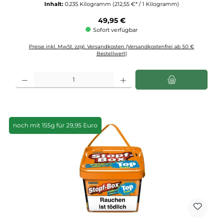
Inhalt:
0.235 Kilogramm
(212,55 €* / 1 Kilogramm)
Regulärer Preis:
49,95 €
Sofort verfügbar
Preise inkl. MwSt. zzgl. Versandkosten (Versandkostenfrei ab 50 €
Bestellwert)
Produkt Anzahl: Gib den gewünschten Wert ein oder benutze die Schaltflächen u
noch mit 155g für 29,95 Euro