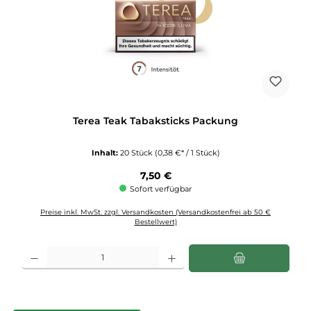
Terea Teak Tabaksticks Packung
Inhalt:
20 Stück
(0,38 €* / 1 Stück)
Regulärer Preis:
7,50 €
Sofort verfügbar
Preise inkl. MwSt. zzgl. Versandkosten (Versandkostenfrei ab 50 €
Bestellwert)
Produkt Anzahl: Gib den gewünschten Wert ein oder benutze die Schaltflächen u