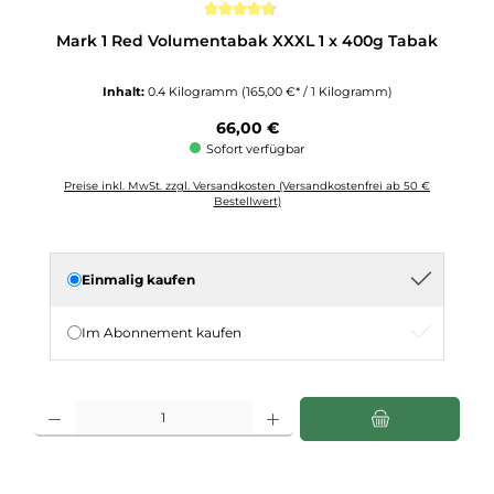
Durchschnittliche Bewertung von 4.6 von 5 Sternen
Mark 1 Red Volumentabak XXXL 1 x 400g Tabak
Inhalt:
0.4 Kilogramm
(165,00 €* / 1 Kilogramm)
Regulärer Preis:
66,00 €
Sofort verfügbar
Preise inkl. MwSt. zzgl. Versandkosten (Versandkostenfrei ab 50 €
Bestellwert)
Einmalig kaufen
Im Abonnement kaufen
Produkt Anzahl: Gib den gewünschten Wert ein oder benutze die Schaltflächen u