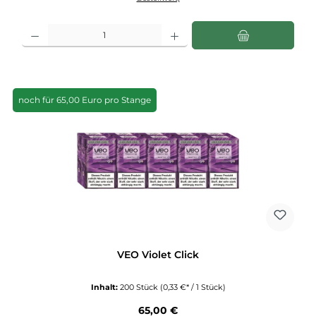
Produkt Anzahl: Gib den gewünschten Wert ein oder benutze die Schaltflächen u
noch für 65,00 Euro pro Stange
VEO Violet Click
Inhalt:
200 Stück
(0,33 €* / 1 Stück)
Regulärer Preis:
65,00 €