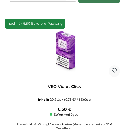
noch für 6,50 Euro pro Packung
VEO Violet Click
Inhalt:
20 Stück
(0,33 €* / 1 Stück)
Regulärer Preis:
6,50 €
Sofort verfügbar
Preise inkl. MwSt. zzgl. Versandkosten (Versandkostenfrei ab 50 €
Bestellwert)