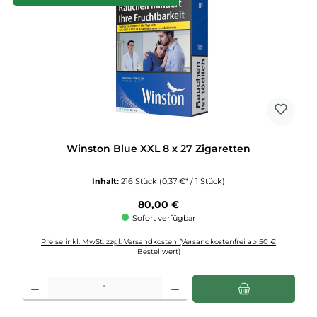
Winston Blue XXL 8 x 27 Zigaretten
Inhalt:
216 Stück
(0,37 €* / 1 Stück)
Regulärer Preis:
80,00 €
Sofort verfügbar
Preise inkl. MwSt. zzgl. Versandkosten (Versandkostenfrei ab 50 €
Bestellwert)
Produkt Anzahl: Gib den gewünschten Wert ein oder benutze die Schaltflächen u