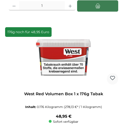
Produkt Anzahl: Gib den gewünschten Wert ein oder benutze die Schaltflächen u
176g noch für 48,95 Euro
West Red Volumen Box 1 x 176g Tabak
Inhalt:
0.176 Kilogramm
(278,13 €* / 1 Kilogramm)
Regulärer Preis:
48,95 €
Sofort verfügbar