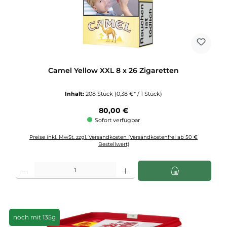
Camel Yellow XXL 8 x 26 Zigaretten
Inhalt:
208 Stück
(0,38 €* / 1 Stück)
Regulärer Preis:
80,00 €
Sofort verfügbar
Preise inkl. MwSt. zzgl. Versandkosten (Versandkostenfrei ab 50 €
Bestellwert)
Produkt Anzahl: Gib den gewünschten Wert ein oder benutze die Schaltflächen u
noch mit 135g