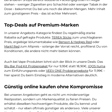
stehen – weniger Zigaretten pro Schachtel oder weniger Tabak in der
Dose – bekommst Du bei uns noch die älteren Mengen. Mehr Inhalt
zum günstigeren Preis – das ist echter Mehrwert.
Top-Deals auf Premium-Marken
In unserer Angebots-Kategorie findest Du regelmäßig starke
Rabatte auf gefragte Produkte.
TEREA Sticks
zum unschlagbaren
Preis, ergiebige Volumentabake wie
Benson & Hedges Red
oder
Mark1 Red
zum Altpreis – solange der Vorrat reicht, profitierst Du von
Konditionen, die andere nicht mehr bieten können.
Auch bei Vape-Produkten lohnt sich der Blick in unsere Deals: Das
Blu Bar Pod Kit Probierpaket
für nur 9,95€ statt 18,90€,
IQOS Iluma
zum Einführungspreis oder
VEEV ONE Probierangebote
für 11,99€ –
hier sparst Du beim Einstieg in moderne Alternativen deutlich.
Günstig online kaufen ohne Kompromisse
Bei unseren Angeboten geht es nicht um minderwertige
Restposten, sondern um Markenqualität zu fairen Preisen. Du
erhältst dieselben hochwertigen Produkte, die Du kennst und
schätzt – nur eben oftmals günstiger als anderswo. Viele unserer