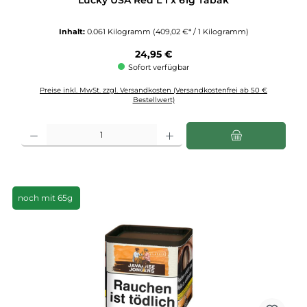
Inhalt:
0.061 Kilogramm
(409,02 €* / 1 Kilogramm)
Regulärer Preis:
24,95 €
Sofort verfügbar
Preise inkl. MwSt. zzgl. Versandkosten (Versandkostenfrei ab 50 €
Bestellwert)
Produkt Anzahl: Gib den gewünschten Wert ein oder benutze die Schaltflächen u
noch mit 65g