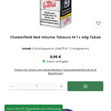
Chesterfield Red Volume Tobacco M 1 x 40g Tabak
Inhalt:
0.04 Kilogramm
(248,75 €* / 1 Kilogramm)
Regulärer Preis:
9,95 €
Sofort verfügbar
Preise inkl. MwSt. zzgl. Versandkosten (Versandkostenfrei ab 50 €
Bestellwert)
Produkt Anzahl: Gib den gewünschten Wert ein oder benutze die Schaltflächen u
noch mit 27 Zigaretten pro Packung