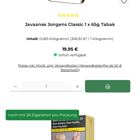
Durchschnittliche Bewertung von 5 von 5 Sternen
Javaanse Jongens Classic 1 x 65g Tabak
Inhalt:
0.065 Kilogramm
(306,92 €* / 1 Kilogramm)
Regulärer Preis:
19,95 €
Sofort verfügbar
Preise inkl. MwSt. zzgl. Versandkosten (Versandkostenfrei ab 50 €
Bestellwert)
Produkt Anzahl: Gib den gewünschten Wert ein oder benutze die Schaltflächen u
noch mit 26 Zigaretten pro Packung