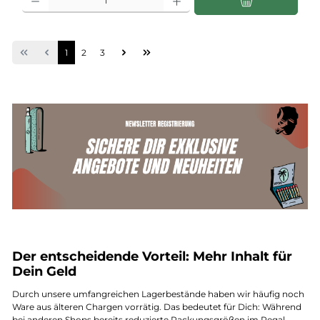
Seite
Seite
Seite
1
2
3
Der entscheidende Vorteil: Mehr Inhalt für
Dein Geld
Durch unsere umfangreichen Lagerbestände haben wir häufig noch
Ware aus älteren Chargen vorrätig. Das bedeutet für Dich: Während
bei anderen Shops bereits reduzierte Packungsgrößen im Regal