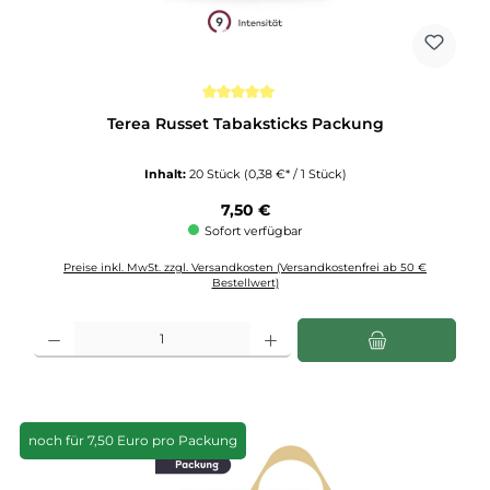
Durchschnittliche Bewertung von 5 von 5 Sternen
Terea Russet Tabaksticks Packung
Inhalt:
20 Stück
(0,38 €* / 1 Stück)
Regulärer Preis:
7,50 €
Sofort verfügbar
Preise inkl. MwSt. zzgl. Versandkosten (Versandkostenfrei ab 50 €
Bestellwert)
Produkt Anzahl: Gib den gewünschten Wert ein oder benutze die Schaltflächen u
noch für 7,50 Euro pro Packung