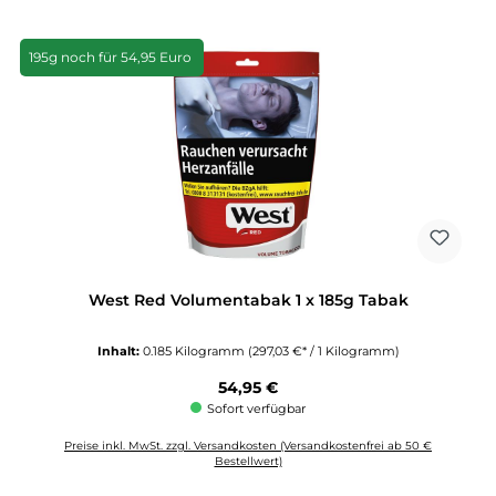
195g noch für 54,95 Euro
West Red Volumentabak 1 x 185g Tabak
Inhalt:
0.185 Kilogramm
(297,03 €* / 1 Kilogramm)
Regulärer Preis:
54,95 €
Sofort verfügbar
Preise inkl. MwSt. zzgl. Versandkosten (Versandkostenfrei ab 50 €
Bestellwert)