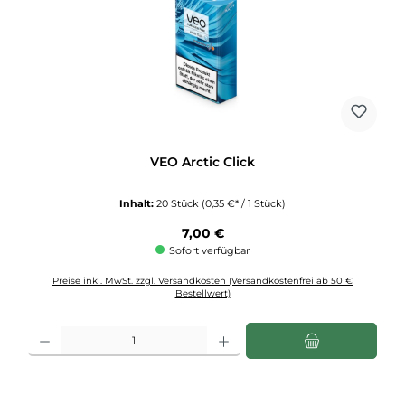
VEO Arctic Click
Inhalt:
20 Stück
(0,35 €* / 1 Stück)
Regulärer Preis:
7,00 €
Sofort verfügbar
Preise inkl. MwSt. zzgl. Versandkosten (Versandkostenfrei ab 50 €
Bestellwert)
Produkt Anzahl: Gib den gewünschten Wert ein oder benutze die Schaltflächen u