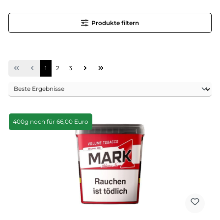
Produkte filtern
Seite
Seite
Seite
1
2
3
400g noch für 66,00 Euro