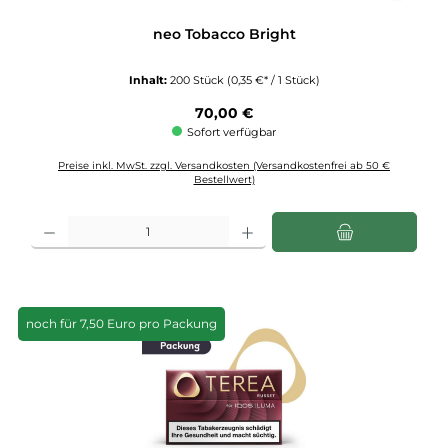
neo Tobacco Bright
Inhalt:
200 Stück
(0,35 €* / 1 Stück)
Regulärer Preis:
70,00 €
Sofort verfügbar
Preise inkl. MwSt. zzgl. Versandkosten (Versandkostenfrei ab 50 €
Bestellwert)
Produkt Anzahl: Gib den gewünschten Wert ein oder benutze die Schaltflächen u
noch für 7,50 Euro pro Packung