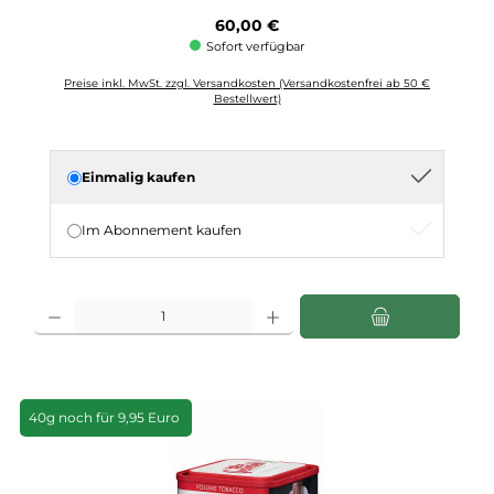
Regulärer Preis:
60,00 €
Sofort verfügbar
Preise inkl. MwSt. zzgl. Versandkosten (Versandkostenfrei ab 50 €
Bestellwert)
Einmalig kaufen
Im Abonnement kaufen
Produkt Anzahl: Gib den gewünschten Wert ein oder benutze die Schaltflächen u
40g noch für 9,95 Euro