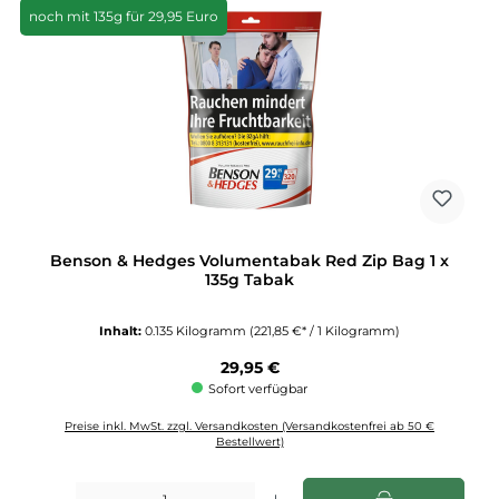
noch mit 135g für 29,95 Euro
Benson & Hedges Volumentabak Red Zip Bag 1 x
135g Tabak
Inhalt:
0.135 Kilogramm
(221,85 €* / 1 Kilogramm)
Regulärer Preis:
29,95 €
Sofort verfügbar
Preise inkl. MwSt. zzgl. Versandkosten (Versandkostenfrei ab 50 €
Bestellwert)
Produkt Anzahl: Gib den gewünschten Wert ein oder benutze die Schaltflächen u