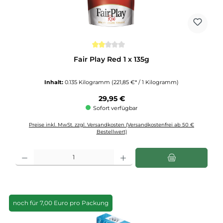
Durchschnittliche Bewertung von 2 von 5 Sternen
Fair Play Red 1 x 135g
Inhalt:
0.135 Kilogramm
(221,85 €* / 1 Kilogramm)
Regulärer Preis:
29,95 €
Sofort verfügbar
Preise inkl. MwSt. zzgl. Versandkosten (Versandkostenfrei ab 50 €
Bestellwert)
Produkt Anzahl: Gib den gewünschten Wert ein oder benutze die Schaltflächen u
noch für 7,00 Euro pro Packung