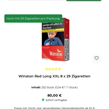
noch mit 29 Zigaretten pro Packung
Durchschnittliche Bewertung von 5 von 5 Sternen
Winston Red Long XXL 8 x 29 Zigaretten
Inhalt:
232 Stück
(0,34 €* / 1 Stück)
Regulärer Preis:
80,00 €
Sofort verfügbar
Preise inkl. MwSt. zzgl. Versandkosten (Versandkostenfrei ab 50 €