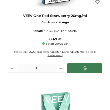
VEEV One Pod Strawberry 20mg/ml
Geschmack:
Mango
Inhalt:
2 Stück
(4,25 €* / 1 Stück)
Regulärer Preis:
8,49 €
Sofort verfügbar
Preise inkl. MwSt. zzgl. Versandkosten (Versandkostenfrei ab 50 €
Bestellwert)
Produkt Anzahl: Gib den gewünschten Wert ein oder benutze die Schaltflächen u