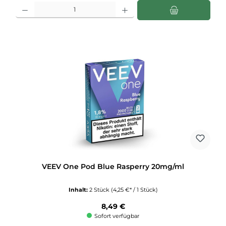
Produkt Anzahl: Gib den gewünschten Wert ein oder benutze die Schaltflächen u
VEEV One Pod Blue Rasperry 20mg/ml
Inhalt:
2 Stück
(4,25 €* / 1 Stück)
Regulärer Preis:
8,49 €
Sofort verfügbar