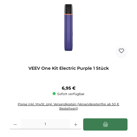
VEEV One Kit Electric Purple 1 Stück
Regulärer Preis:
6,95 €
Sofort verfügbar
Preise inkl. MwSt. zzgl. Versandkosten (Versandkostenfrei ab 50 €
Bestellwert)
Produkt Anzahl: Gib den gewünschten Wert ein oder benutze die Schaltflächen u