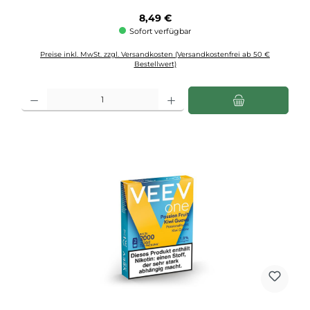
Regulärer Preis:
8,49 €
Sofort verfügbar
Preise inkl. MwSt. zzgl. Versandkosten (Versandkostenfrei ab 50 €
Bestellwert)
Produkt Anzahl: Gib den gewünschten Wert ein oder benutze die Schaltflächen u