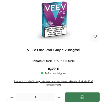
VEEV One Pod Grape 20mg/ml
Inhalt:
2 Stück
(4,25 €* / 1 Stück)
Regulärer Preis:
8,49 €
Sofort verfügbar
Preise inkl. MwSt. zzgl. Versandkosten (Versandkostenfrei ab 50 €
Bestellwert)
Produkt Anzahl: Gib den gewünschten Wert ein oder benutze die Schaltflächen u