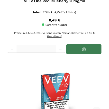
VEEV One Pod Blueberry 20mg/ml
Inhalt:
2 Stück
(4,25 €* / 1 Stück)
Regulärer Preis:
8,49 €
Sofort verfügbar
Preise inkl. MwSt. zzgl. Versandkosten (Versandkostenfrei ab 50 €
Bestellwert)
Produkt Anzahl: Gib den gewünschten Wert ein oder benutze die Schaltflächen u