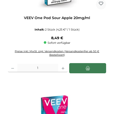
VEEV One Pod Sour Apple 20mg/ml
Inhalt:
2 Stück
(4,25 €* / 1 Stück)
Regulärer Preis:
8,49 €
Sofort verfügbar
Preise inkl. MwSt. zzgl. Versandkosten (Versandkostenfrei ab 50 €
Bestellwert)
Produkt Anzahl: Gib den gewünschten Wert ein oder benutze die Schaltflächen u