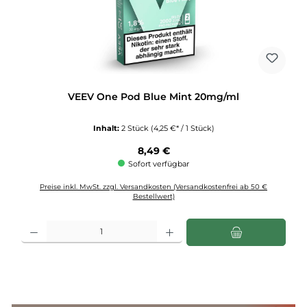
VEEV One Pod Blue Mint 20mg/ml
Inhalt:
2 Stück
(4,25 €* / 1 Stück)
Regulärer Preis:
8,49 €
Sofort verfügbar
Preise inkl. MwSt. zzgl. Versandkosten (Versandkostenfrei ab 50 €
Bestellwert)
Produkt Anzahl: Gib den gewünschten Wert ein oder benutze die Schaltflächen u