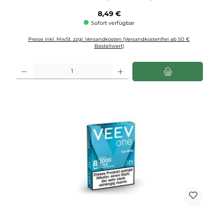
Regulärer Preis:
8,49 €
Sofort verfügbar
Preise inkl. MwSt. zzgl. Versandkosten (Versandkostenfrei ab 50 €
Bestellwert)
Produkt Anzahl: Gib den gewünschten Wert ein oder benutze die Schaltflächen u