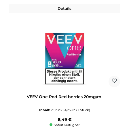
Details
VEEV One Pod Red berries 20mg/ml
Inhalt:
2 Stück
(4,25 €* / 1 Stück)
Regulärer Preis:
8,49 €
Sofort verfügbar