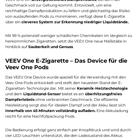
Geschmack voll zur Geltung kommt. Entwickelt, um eine
reichhaltige Dampfproduktion zu liefern und gleichzeitig das Risiko
von auslaufenden Pods zu minimieren, verfügt diese E-Zigarette
über ein
cleveres System zur Erkennung niedriger Liquidstände.
Mit 99 % potenziell weniger schädlichen Chemikalien im Vergleich zu
herkömmlichen Zigaretten, setzt die VEEV One neue Maßstäbe in
Hinblick auf
Sauberkeit und Genuss
.
VEEV One E-Zigarette – Das Device für die
Veev One Pods
Das VEEV One Device wurde speziell für die Verwendung mit den
Veev One Pods entwickelt und stellt den neuesten Stand der E-
Zigaretten-Technologie dar. Mit seiner
Keramik-Heiztechnologie
und dem
Liquidstand-Sensor
bietet es ein
überhitzungsfreies
Dampferlebnis
ohne verbrannten Geschmack. Die effiziente
Heizleistung sorgt also für idealen Dampf und der Akku lässt sich
innerhalb von 45 Minuten vollständig aufladen.
Eine Akkuladung
reicht für eine Nachfüllpackung Pods.
Die Bedienung erfolgt ganz einfach per Knopfdruck und wird durch
vier LED-Leuchten unterstützt, die den Ladezustand des Akkus