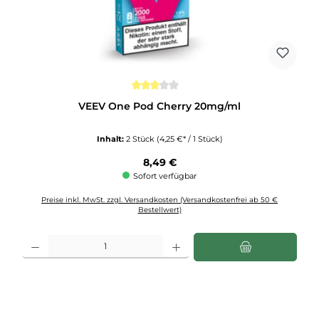
Durchschnittliche Bewertung von 3 von 5 Sternen
VEEV One Pod Cherry 20mg/ml
Inhalt:
2 Stück
(4,25 €* / 1 Stück)
Regulärer Preis:
8,49 €
Sofort verfügbar
Preise inkl. MwSt. zzgl. Versandkosten (Versandkostenfrei ab 50 €
Bestellwert)
Produkt Anzahl: Gib den gewünschten Wert ein oder benutze die Schaltflächen u