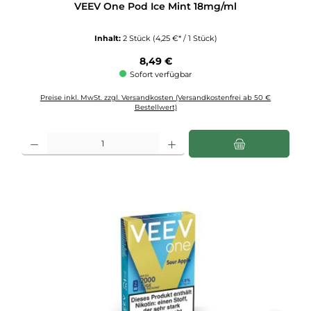
VEEV One Pod Ice Mint 18mg/ml
Inhalt:
2 Stück
(4,25 €* / 1 Stück)
Regulärer Preis:
8,49 €
Sofort verfügbar
Preise inkl. MwSt. zzgl. Versandkosten (Versandkostenfrei ab 50 €
Bestellwert)
Produkt Anzahl: Gib den gewünschten Wert ein oder benutze die Schaltflächen u