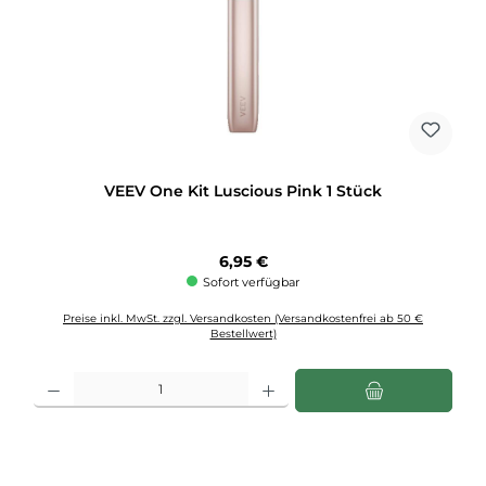
VEEV One Kit Luscious Pink 1 Stück
Regulärer Preis:
6,95 €
Sofort verfügbar
Preise inkl. MwSt. zzgl. Versandkosten (Versandkostenfrei ab 50 €
Bestellwert)
Produkt Anzahl: Gib den gewünschten Wert ein oder benutze die Schaltflächen u