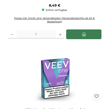
Regulärer Preis:
8,49 €
Sofort verfügbar
Preise inkl. MwSt. zzgl. Versandkosten (Versandkostenfrei ab 50 €
Bestellwert)
Produkt Anzahl: Gib den gewünschten Wert ein oder benutze die Schaltflächen u