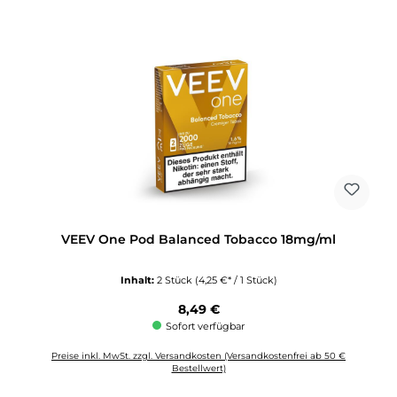
VEEV One Pod Balanced Tobacco 18mg/ml
Inhalt:
2 Stück
(4,25 €* / 1 Stück)
Regulärer Preis:
8,49 €
Sofort verfügbar
Preise inkl. MwSt. zzgl. Versandkosten (Versandkostenfrei ab 50 €
Bestellwert)