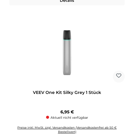
Details
VEEV One Kit Silky Grey 1 Stück
Regulärer Preis:
6,95 €
Aktuell nicht verfügbar
Preise inkl. MwSt. zzgl. Versandkosten (Versandkostenfrei ab 50 €
Bestellwert)