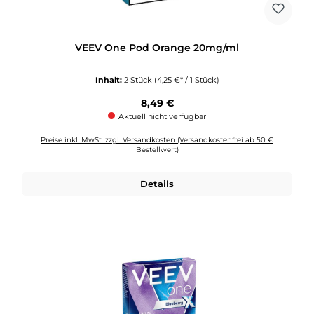
VEEV One Pod Orange 20mg/ml
Inhalt:
2 Stück
(4,25 €* / 1 Stück)
Regulärer Preis:
8,49 €
Aktuell nicht verfügbar
Preise inkl. MwSt. zzgl. Versandkosten (Versandkostenfrei ab 50 €
Bestellwert)
Details