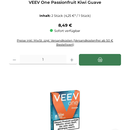
VEEV One Passionfruit Kiwi Guave
Inhalt:
2 Stück
(4,25 €* / 1 Stück)
Regulärer Preis:
8,49 €
Sofort verfügbar
Preise inkl. MwSt. zzgl. Versandkosten (Versandkostenfrei ab 50 €
Bestellwert)
Produkt Anzahl: Gib den gewünschten Wert ein oder benutze die Schaltflächen u