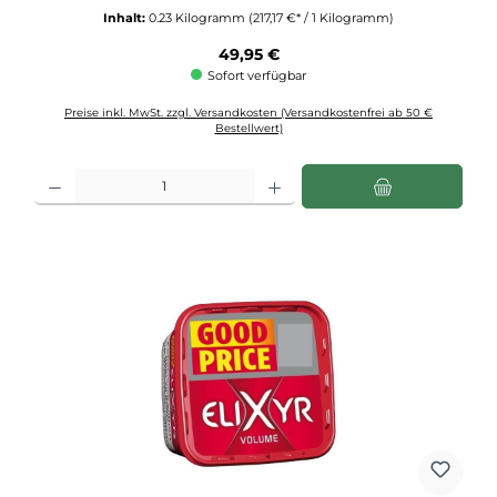
Inhalt:
0.23 Kilogramm
(217,17 €* / 1 Kilogramm)
Regulärer Preis:
49,95 €
Sofort verfügbar
Preise inkl. MwSt. zzgl. Versandkosten (Versandkostenfrei ab 50 €
Bestellwert)
Produkt Anzahl: Gib den gewünschten Wert ein oder benutze die Schaltflächen u