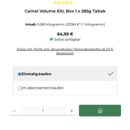
Durchschnittliche Bewertung von 5 von 5 Sternen
Camel Volume 6XL Box 1 x 285g Tabak
Inhalt:
0.285 Kilogramm
(227,89 €* / 1 Kilogramm)
Regulärer Preis:
64,95 €
Sofort verfügbar
Preise inkl. MwSt. zzgl. Versandkosten (Versandkostenfrei ab 50 €
Bestellwert)
Einmalig kaufen
Im Abonnement kaufen
Produkt Anzahl: Gib den gewünschten Wert ein oder benutze die Schaltflächen u