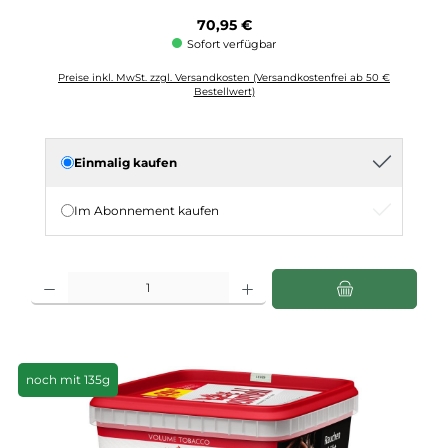
Regulärer Preis:
70,95 €
Sofort verfügbar
Preise inkl. MwSt. zzgl. Versandkosten (Versandkostenfrei ab 50 €
Bestellwert)
Einmalig kaufen
Im Abonnement kaufen
Produkt Anzahl: Gib den gewünschten Wert ein oder benutze die Schaltflächen u
noch mit 135g