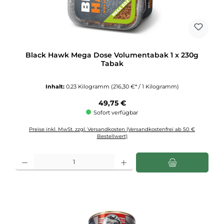
Black Hawk Mega Dose Volumentabak 1 x 230g
Tabak
Inhalt:
0.23 Kilogramm
(216,30 €* / 1 Kilogramm)
Regulärer Preis:
49,75 €
Sofort verfügbar
Preise inkl. MwSt. zzgl. Versandkosten (Versandkostenfrei ab 50 €
Bestellwert)
Produkt Anzahl: Gib den gewünschten Wert ein oder benutze die Schaltflächen u