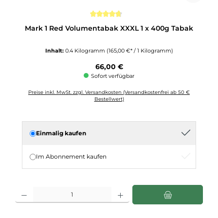
Durchschnittliche Bewertung von 4.6 von 5 Sternen
Mark 1 Red Volumentabak XXXL 1 x 400g Tabak
Inhalt:
0.4 Kilogramm
(165,00 €* / 1 Kilogramm)
Regulärer Preis:
66,00 €
Sofort verfügbar
Preise inkl. MwSt. zzgl. Versandkosten (Versandkostenfrei ab 50 €
Bestellwert)
Einmalig kaufen
Im Abonnement kaufen
Produkt Anzahl: Gib den gewünschten Wert ein oder benutze die Schaltflächen u