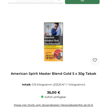
American Spirit Master Blend Gold 5 x 30g Tabak
Inhalt:
0.15 Kilogramm
(233,33 €* / 1 Kilogramm)
Regulärer Preis:
35,00 €
Sofort verfügbar
Preise inkl. MwSt. zzgl. Versandkosten (Versandkostenfrei ab 50 €