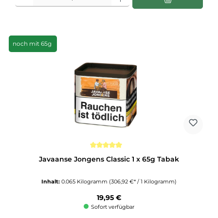
noch mit 65g
Durchschnittliche Bewertung von 5 von 5 Sternen
Javaanse Jongens Classic 1 x 65g Tabak
Inhalt:
0.065 Kilogramm
(306,92 €* / 1 Kilogramm)
Regulärer Preis:
19,95 €
Sofort verfügbar