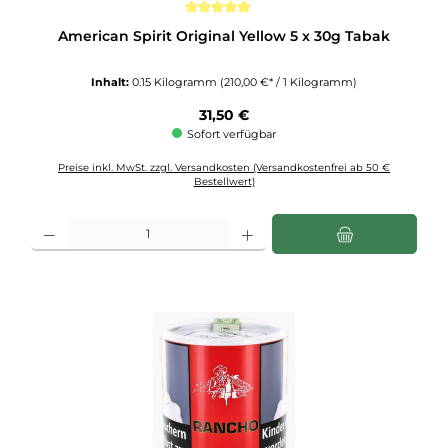
Durchschnittliche Bewertung von 5 von 5 Sternen
American Spirit Original Yellow 5 x 30g Tabak
Inhalt:
0.15 Kilogramm
(210,00 €* / 1 Kilogramm)
Regulärer Preis:
31,50 €
Sofort verfügbar
Preise inkl. MwSt. zzgl. Versandkosten (Versandkostenfrei ab 50 €
Bestellwert)
Produkt Anzahl: Gib den gewünschten Wert ein oder benutze die Schaltflächen u