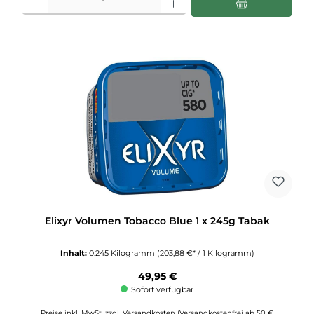
Elixyr Volumen Tobacco Blue 1 x 245g Tabak
Inhalt:
0.245 Kilogramm
(203,88 €* / 1 Kilogramm)
Regulärer Preis:
49,95 €
Sofort verfügbar
Preise inkl. MwSt. zzgl. Versandkosten (Versandkostenfrei ab 50 €