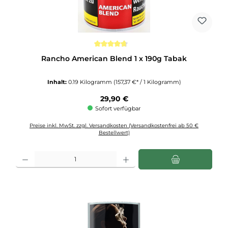
Durchschnittliche Bewertung von 4.7 von 5 Sternen
Rancho American Blend 1 x 190g Tabak
Inhalt:
0.19 Kilogramm
(157,37 €* / 1 Kilogramm)
Regulärer Preis:
29,90 €
Sofort verfügbar
Preise inkl. MwSt. zzgl. Versandkosten (Versandkostenfrei ab 50 €
Bestellwert)
Produkt Anzahl: Gib den gewünschten Wert ein oder benutze die Schaltflächen u