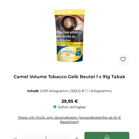
Camel Volume Tobacco Gelb Beutel 1 x 91g Tabak
Inhalt:
0.091 Kilogramm
(329,12 €* / 1 Kilogramm)
Regulärer Preis:
29,95 €
Sofort verfügbar
Preise inkl. MwSt. zzgl. Versandkosten (Versandkostenfrei ab 50 €
Bestellwert)
Produkt Anzahl: Gib den gewünschten Wert ein oder benutze die Schaltflächen u