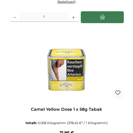
Bestellwert)
Produkt Anzahl: Gib den gewünschten Wert ein oder benutze die Schaltflächen u
Camel Yellow Dose 1 x 58g Tabak
Inhalt:
0.058 Kilogramm
(378,45 €* / 1 Kilogramm)
Regulärer Preis:
21,95 €