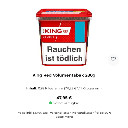
King Red Volumentabak 280g
Inhalt:
0.28 Kilogramm
(171,25 €* / 1 Kilogramm)
Regulärer Preis:
47,95 €
Sofort verfügbar
Preise inkl. MwSt. zzgl. Versandkosten (Versandkostenfrei ab 50 €
Bestellwert)