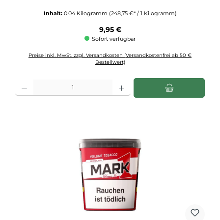
Inhalt:
0.04 Kilogramm
(248,75 €* / 1 Kilogramm)
Regulärer Preis:
9,95 €
Sofort verfügbar
Preise inkl. MwSt. zzgl. Versandkosten (Versandkostenfrei ab 50 €
Bestellwert)
Produkt Anzahl: Gib den gewünschten Wert ein oder benutze die Schaltflächen u