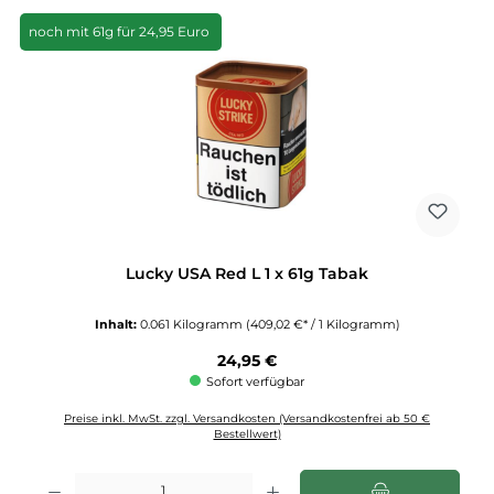
noch mit 61g für 24,95 Euro
Lucky USA Red L 1 x 61g Tabak
Inhalt:
0.061 Kilogramm
(409,02 €* / 1 Kilogramm)
Regulärer Preis:
24,95 €
Sofort verfügbar
Preise inkl. MwSt. zzgl. Versandkosten (Versandkostenfrei ab 50 €
Bestellwert)
Produkt Anzahl: Gib den gewünschten Wert ein oder benutze die Schaltflächen u