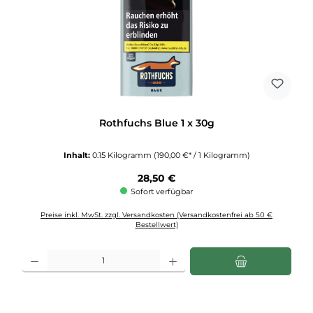
Rothfuchs Blue 1 x 30g
Inhalt:
0.15 Kilogramm
(190,00 €* / 1 Kilogramm)
Regulärer Preis:
28,50 €
Sofort verfügbar
Preise inkl. MwSt. zzgl. Versandkosten (Versandkostenfrei ab 50 €
Bestellwert)
Produkt Anzahl: Gib den gewünschten Wert ein oder benutze die Schaltflächen u