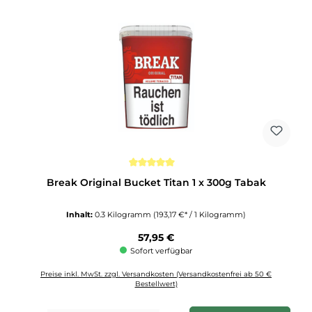
Durchschnittliche Bewertung von 5 von 5 Sternen
Break Original Bucket Titan 1 x 300g Tabak
Inhalt:
0.3 Kilogramm
(193,17 €* / 1 Kilogramm)
Regulärer Preis:
57,95 €
Sofort verfügbar
Preise inkl. MwSt. zzgl. Versandkosten (Versandkostenfrei ab 50 €
Bestellwert)