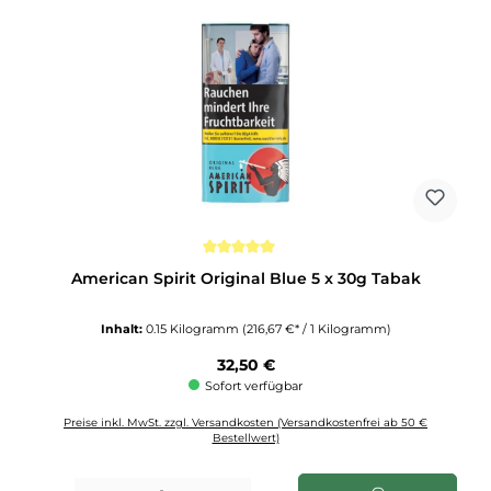
Durchschnittliche Bewertung von 5 von 5 Sternen
American Spirit Original Blue 5 x 30g Tabak
Inhalt:
0.15 Kilogramm
(216,67 €* / 1 Kilogramm)
Regulärer Preis:
32,50 €
Sofort verfügbar
Preise inkl. MwSt. zzgl. Versandkosten (Versandkostenfrei ab 50 €
Bestellwert)
Produkt Anzahl: Gib den gewünschten Wert ein oder benutze die Schaltflächen u