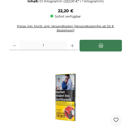
Inhalt:
0.1 Kilogramm
(222,00 €* / 1 Kilogramm)
Regulärer Preis:
22,20 €
Sofort verfügbar
Preise inkl. MwSt. zzgl. Versandkosten (Versandkostenfrei ab 50 €
Bestellwert)
Produkt Anzahl: Gib den gewünschten Wert ein oder benutze die Schaltflächen u