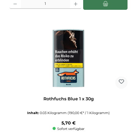
Produkt Anzahl: Gib den gewünschten Wert ein oder benutze die Schaltflächen u
Rothfuchs Blue 1 x 30g
Inhalt:
0.03 Kilogramm
(190,00 €* / 1 Kilogramm)
Regulärer Preis:
5,70 €
Sofort verfügbar