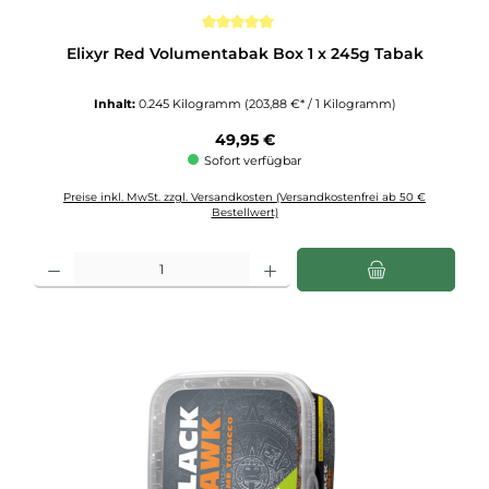
Durchschnittliche Bewertung von 5 von 5 Sternen
Elixyr Red Volumentabak Box 1 x 245g Tabak
Inhalt:
0.245 Kilogramm
(203,88 €* / 1 Kilogramm)
Regulärer Preis:
49,95 €
Sofort verfügbar
Preise inkl. MwSt. zzgl. Versandkosten (Versandkostenfrei ab 50 €
Bestellwert)
Produkt Anzahl: Gib den gewünschten Wert ein oder benutze die Schaltflächen u