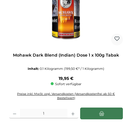
Mohawk Dark Blend (Indian) Dose 1 x 100g Tabak
Inhalt:
0.1 Kilogramm
(199,50 €* / 1 Kilogramm)
Regulärer Preis:
19,95 €
Sofort verfügbar
Preise inkl. MwSt. zzgl. Versandkosten (Versandkostenfrei ab 50 €
Bestellwert)
Produkt Anzahl: Gib den gewünschten Wert ein oder benutze die Schaltflächen u