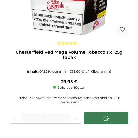
Durchschnittliche Bewertung von 5 von 5 Sternen
Chesterfield Red Mega Volume Tobacco 1 x 125g
Tabak
Inhalt:
0.125 Kilogramm
(239,60 €* / 1 Kilogramm)
Regulärer Preis:
29,95 €
Sofort verfügbar
Preise inkl. MwSt. zzgl. Versandkosten (Versandkostenfrei ab 50 €
Bestellwert)
Produkt Anzahl: Gib den gewünschten Wert ein oder benutze die Schaltflächen u