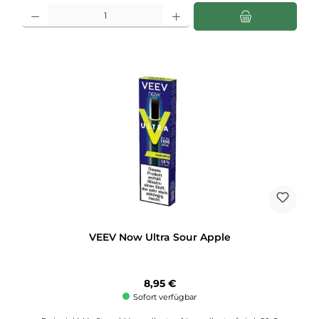
Produkt Anzahl: Gib den gewünschten Wert ein oder benutze die Schaltflächen u
VEEV Now Ultra Sour Apple
Regulärer Preis:
8,95 €
Sofort verfügbar