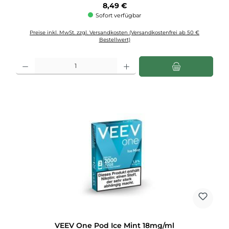
Regulärer Preis:
8,49 €
Sofort verfügbar
Preise inkl. MwSt. zzgl. Versandkosten (Versandkostenfrei ab 50 €
Bestellwert)
Produkt Anzahl: Gib den gewünschten Wert ein oder benutze die Schaltflächen u
VEEV One Pod Ice Mint 18mg/ml