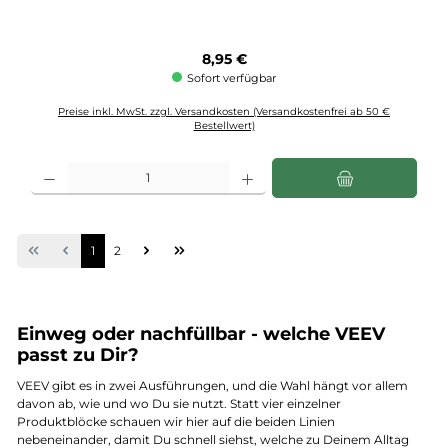
Regulärer Preis:
8,95 €
Sofort verfügbar
Preise inkl. MwSt. zzgl. Versandkosten (Versandkostenfrei ab 50 €
Bestellwert)
Produkt Anzahl: Gib den gewünschten Wert ein oder benutze die Schaltflächen u
Seite
Seite
1
2
Einweg oder nachfüllbar - welche VEEV
passt zu Dir?
VEEV gibt es in zwei Ausführungen, und die Wahl hängt vor allem
davon ab, wie und wo Du sie nutzt. Statt vier einzelner
Produktblöcke schauen wir hier auf die beiden Linien
nebeneinander, damit Du schnell siehst, welche zu Deinem Alltag