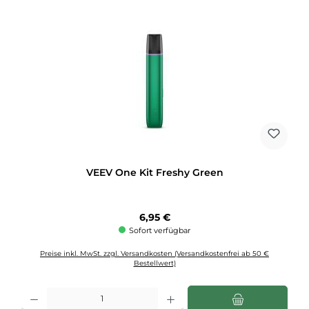
VEEV One Kit Freshy Green
Regulärer Preis:
6,95 €
Sofort verfügbar
Preise inkl. MwSt. zzgl. Versandkosten (Versandkostenfrei ab 50 €
Bestellwert)
Produkt Anzahl: Gib den gewünschten Wert ein oder benutze die Schaltflächen u