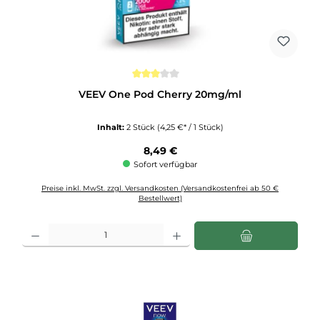
Durchschnittliche Bewertung von 3 von 5 Sternen
VEEV One Pod Cherry 20mg/ml
Inhalt:
2 Stück
(4,25 €* / 1 Stück)
Regulärer Preis:
8,49 €
Sofort verfügbar
Preise inkl. MwSt. zzgl. Versandkosten (Versandkostenfrei ab 50 €
Bestellwert)
Produkt Anzahl: Gib den gewünschten Wert ein oder benutze die Schaltflächen u