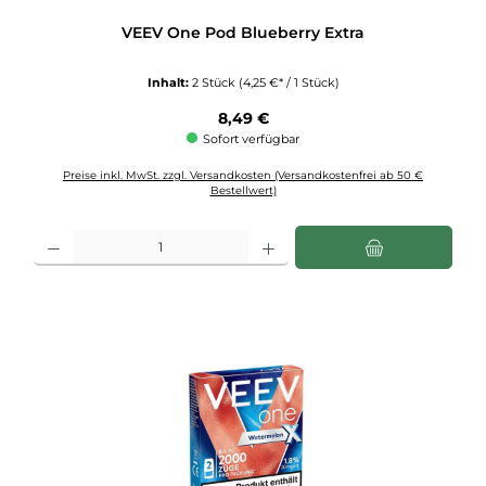
VEEV One Pod Blueberry Extra
Inhalt:
2 Stück
(4,25 €* / 1 Stück)
Regulärer Preis:
8,49 €
Sofort verfügbar
Preise inkl. MwSt. zzgl. Versandkosten (Versandkostenfrei ab 50 €
Bestellwert)
Produkt Anzahl: Gib den gewünschten Wert ein oder benutze die Schaltflächen u