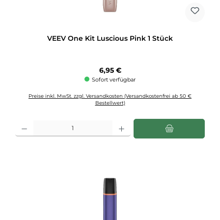
VEEV One Kit Luscious Pink 1 Stück
Regulärer Preis:
6,95 €
Sofort verfügbar
Preise inkl. MwSt. zzgl. Versandkosten (Versandkostenfrei ab 50 €
Bestellwert)
Produkt Anzahl: Gib den gewünschten Wert ein oder benutze die Schaltflächen u