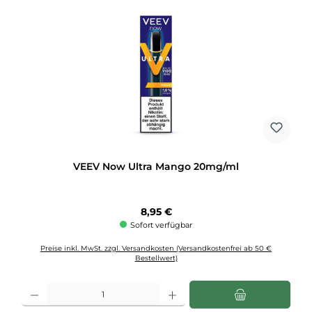
VEEV Now Ultra Mango 20mg/ml
Regulärer Preis:
8,95 €
Sofort verfügbar
Preise inkl. MwSt. zzgl. Versandkosten (Versandkostenfrei ab 50 €
Bestellwert)
Produkt Anzahl: Gib den gewünschten Wert ein oder benutze die Schaltflächen u