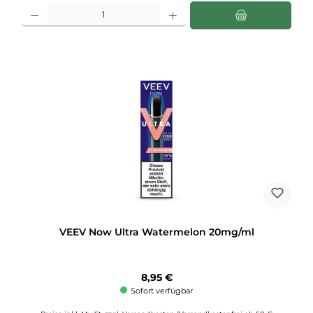
Produkt Anzahl: Gib den gewünschten Wert ein oder benutze die Schaltflächen u
VEEV Now Ultra Watermelon 20mg/ml
Regulärer Preis:
8,95 €
Sofort verfügbar