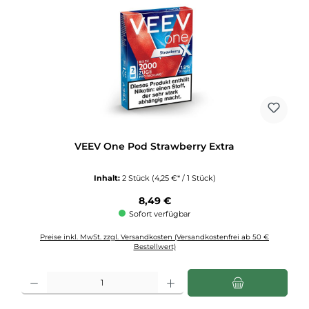
VEEV One Pod Strawberry Extra
Inhalt:
2 Stück
(4,25 €* / 1 Stück)
Regulärer Preis:
8,49 €
Sofort verfügbar
Preise inkl. MwSt. zzgl. Versandkosten (Versandkostenfrei ab 50 €
Bestellwert)
Produkt Anzahl: Gib den gewünschten Wert ein oder benutze die Schaltflächen u