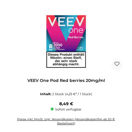
VEEV One Pod Red berries 20mg/ml
Inhalt:
2 Stück
(4,25 €* / 1 Stück)
Regulärer Preis:
8,49 €
Sofort verfügbar
Preise inkl. MwSt. zzgl. Versandkosten (Versandkostenfrei ab 50 €
Bestellwert)