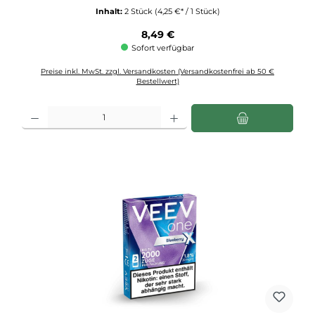
Inhalt:
2 Stück
(4,25 €* / 1 Stück)
Regulärer Preis:
8,49 €
Sofort verfügbar
Preise inkl. MwSt. zzgl. Versandkosten (Versandkostenfrei ab 50 €
Bestellwert)
Produkt Anzahl: Gib den gewünschten Wert ein oder benutze die Schaltflächen u