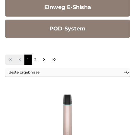
Einweg E-Shisha
POD-System
Seite
Seite
1
2