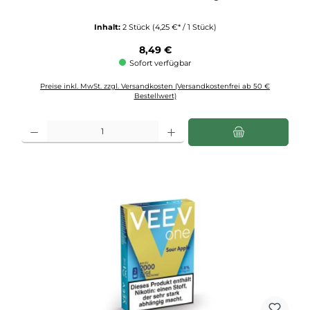
Inhalt:
2 Stück
(4,25 €* / 1 Stück)
Regulärer Preis:
8,49 €
Sofort verfügbar
Preise inkl. MwSt. zzgl. Versandkosten (Versandkostenfrei ab 50 €
Bestellwert)
Produkt Anzahl: Gib den gewünschten Wert ein oder benutze die Schaltflächen u