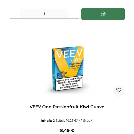
Produkt Anzahl: Gib den gewünschten Wert ein oder benutze die Schaltflächen u
VEEV One Passionfruit Kiwi Guave
Inhalt:
2 Stück
(4,25 €* / 1 Stück)
Regulärer Preis:
8,49 €