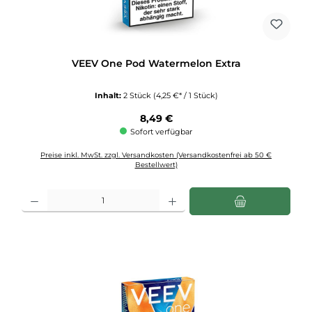
VEEV One Pod Watermelon Extra
Inhalt:
2 Stück
(4,25 €* / 1 Stück)
Regulärer Preis:
8,49 €
Sofort verfügbar
Preise inkl. MwSt. zzgl. Versandkosten (Versandkostenfrei ab 50 €
Bestellwert)
Produkt Anzahl: Gib den gewünschten Wert ein oder benutze die Schaltflächen u