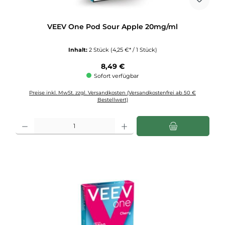
VEEV One Pod Sour Apple 20mg/ml
Inhalt:
2 Stück
(4,25 €* / 1 Stück)
Regulärer Preis:
8,49 €
Sofort verfügbar
Preise inkl. MwSt. zzgl. Versandkosten (Versandkostenfrei ab 50 €
Bestellwert)
Produkt Anzahl: Gib den gewünschten Wert ein oder benutze die Schaltflächen u