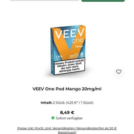
VEEV One Pod Mango 20mg/ml
Inhalt:
2 Stück
(4,25 €* / 1 Stück)
Regulärer Preis:
8,49 €
Sofort verfügbar
Preise inkl. MwSt. zzgl. Versandkosten (Versandkostenfrei ab 50 €
Bestellwert)