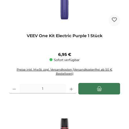
VEEV One Kit Electric Purple 1 Stück
Regulärer Preis:
6,95 €
Sofort verfügbar
Preise inkl. MwSt. zzgl. Versandkosten (Versandkostenfrei ab 50 €
Bestellwert)
Produkt Anzahl: Gib den gewünschten Wert ein oder benutze die Schaltflächen u