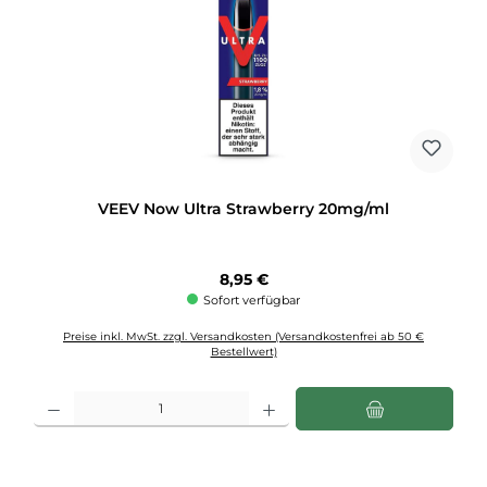
VEEV Now Ultra Strawberry 20mg/ml
Regulärer Preis:
8,95 €
Sofort verfügbar
Preise inkl. MwSt. zzgl. Versandkosten (Versandkostenfrei ab 50 €
Bestellwert)
Produkt Anzahl: Gib den gewünschten Wert ein oder benutze die Schaltflächen u