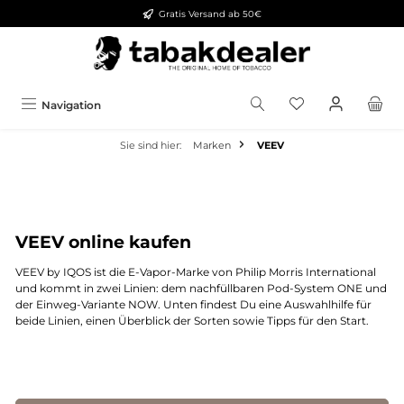
Gratis Versand ab 50€
alt springen
Navigation
Sie sind hier:
Marken
VEEV
VEEV online kaufen
VEEV by IQOS ist die E-Vapor-Marke von Philip Morris International
und kommt in zwei Linien: dem nachfüllbaren Pod-System ONE und
der Einweg-Variante NOW. Unten findest Du eine Auswahlhilfe für
beide Linien, einen Überblick der Sorten sowie Tipps für den Start.