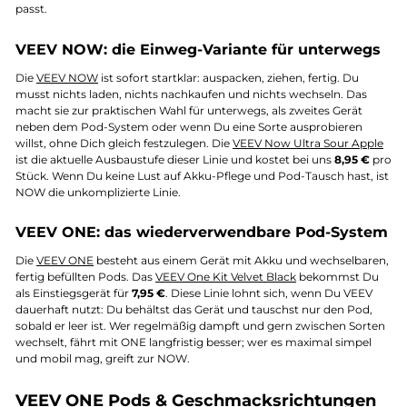
passt.
VEEV NOW: die Einweg-Variante für unterwegs
Die
VEEV NOW
ist sofort startklar: auspacken, ziehen, fertig. Du
musst nichts laden, nichts nachkaufen und nichts wechseln. Das
macht sie zur praktischen Wahl für unterwegs, als zweites Gerät
neben dem Pod-System oder wenn Du eine Sorte ausprobieren
willst, ohne Dich gleich festzulegen. Die
VEEV Now Ultra Sour Apple
ist die aktuelle Ausbaustufe dieser Linie und kostet bei uns
8,95 €
pro
Stück. Wenn Du keine Lust auf Akku-Pflege und Pod-Tausch hast, ist
NOW die unkomplizierte Linie.
VEEV ONE: das wiederverwendbare Pod-System
Die
VEEV ONE
besteht aus einem Gerät mit Akku und wechselbaren,
fertig befüllten Pods. Das
VEEV One Kit Velvet Black
bekommst Du
als Einstiegsgerät für
7,95 €
. Diese Linie lohnt sich, wenn Du VEEV
dauerhaft nutzt: Du behältst das Gerät und tauschst nur den Pod,
sobald er leer ist. Wer regelmäßig dampft und gern zwischen Sorten
wechselt, fährt mit ONE langfristig besser; wer es maximal simpel
und mobil mag, greift zur NOW.
VEEV ONE Pods & Geschmacksrichtungen