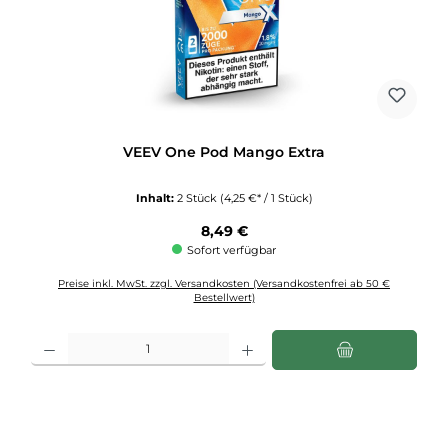
VEEV One Pod Mango Extra
Inhalt:
2 Stück
(4,25 €* / 1 Stück)
Regulärer Preis:
8,49 €
Sofort verfügbar
Preise inkl. MwSt. zzgl. Versandkosten (Versandkostenfrei ab 50 €
Bestellwert)
Produkt Anzahl: Gib den gewünschten Wert ein oder benutze die Schaltflächen u