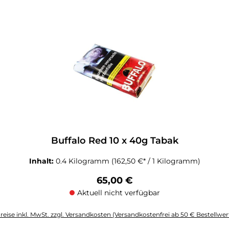
altflächen um die Anzahl zu erhöhen oder zu reduzieren.
Buffalo Red 10 x 40g Tabak
Inhalt:
0.4 Kilogramm
(162,50 €* / 1 Kilogramm)
Regulärer Preis:
65,00 €
Aktuell nicht verfügbar
reise inkl. MwSt. zzgl. Versandkosten (Versandkostenfrei ab 50 € Bestellwer