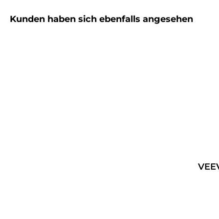
Produktgalerie überspringen
Kunden haben sich ebenfalls angesehen
VEEV