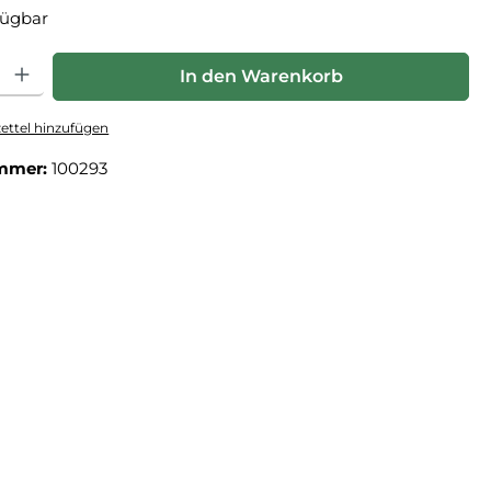
fügbar
: Gib den gewünschten Wert ein oder benutze die Schaltflächen um die Anz
In den Warenkorb
ttel hinzufügen
mmer:
100293