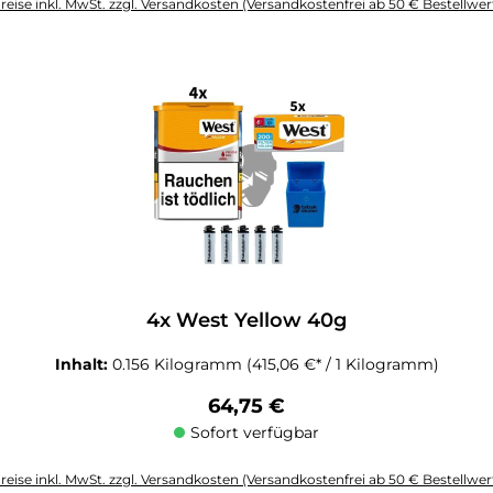
reise inkl. MwSt. zzgl. Versandkosten (Versandkostenfrei ab 50 € Bestellwer
altflächen um die Anzahl zu erhöhen oder zu reduzieren.
4x West Yellow 40g
Inhalt:
0.156 Kilogramm
(415,06 €* / 1 Kilogramm)
Regulärer Preis:
64,75 €
Sofort verfügbar
reise inkl. MwSt. zzgl. Versandkosten (Versandkostenfrei ab 50 € Bestellwer