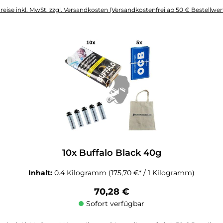
reise inkl. MwSt. zzgl. Versandkosten (Versandkostenfrei ab 50 € Bestellwer
altflächen um die Anzahl zu erhöhen oder zu reduzieren.
10x Buffalo Black 40g
Inhalt:
0.4 Kilogramm
(175,70 €* / 1 Kilogramm)
Regulärer Preis:
70,28 €
Sofort verfügbar