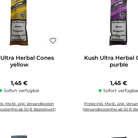
Ultra Herbal Cones
Kush Ultra Herbal
yellow
purble
Regulärer Preis:
Regulärer 
1,45 €
1,45 €
Sofort verfügbar
Sofort verfügba
nkl. MwSt. zzgl. Versandkosten
Preise inkl. MwSt. zzgl. Vers
ostenfrei ab 50 € Bestellwert)
(Versandkostenfrei ab 50 € Be
Schaltflächen um die Anzahl zu erhöhen oder zu reduzieren.
zahl: Gib den gewünschten Wert ein oder benutze die Schaltflächen um die
Produkt Anzahl: Gib den gewüns