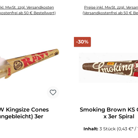
nkl. MwSt. zzgl. Versandkosten
Preise inkl. MwSt. zzgl. Vers
ostenfrei ab 50 € Bestellwert)
(Versandkostenfrei ab 50 € Be
Schaltflächen um die Anzahl zu erhöhen oder zu reduzieren.
zahl: Gib den gewünschten Wert ein oder benutze die Schaltflächen um die
Produkt Anzahl: Gib den gewüns
att
Rabatt
-30%
 Kingsize Cones
Smoking Brown KS 
ungebleicht) 3er
x 3er Spiral
Inhalt:
3 Stück
(0,43 €* /