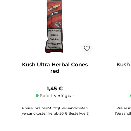
Kush Ultra Herbal Cones
Kush 
red
Regulärer Preis:
1,45 €
Sofort verfügbar
Preise inkl. MwSt. zzgl. Versandkosten
Preise i
(Versandkostenfrei ab 50 € Bestellwert)
(Versandk
Produkt Anzahl: Gib den gewünschten Wert ein oder benutze die 
Produkt An