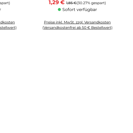
Verkaufspreis:
Regulärer Preis:
1,29 €
spart)
1,85 €
(30.27% gespart)
r
Sofort verfügbar
andkosten
Preise inkl. MwSt. zzgl. Versandkosten
stellwert)
(Versandkostenfrei ab 50 € Bestellwert)
 Anzahl zu erhöhen oder zu reduzieren.
chten Wert ein oder benutze die Schaltflächen um die Anzahl zu erhöhen o
Produkt Anzahl: Gib den gewünschten Wert ein oder 