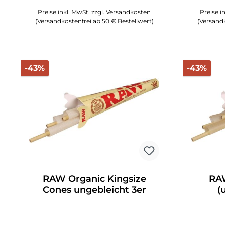
Preise inkl. MwSt. zzgl. Versandkosten
Preise i
(Versandkostenfrei ab 50 € Bestellwert)
(Versandk
Produkt Anzahl: Gib den gewünschten Wert ein oder benutze die 
Produkt An
Rabatt
Rab
-43%
-43%
RAW Organic Kingsize
RAW
Cones ungebleicht 3er
(