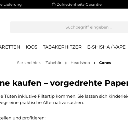
e Lieferung
Zufriedenheits-Garantie
ARETTEN
IQOS
TABAKERHITZER
E-SHISHA / VAPE
Sie sind hier:
Zubehör
Headshop
Cones
ine kaufen – vorgedrehte Pape
ge Tüten inklusive
Filtertip
kommen. Sie lassen sich kinderle
wegs eine praktische Alternative suchen.
ellen und profitieren: