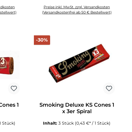
andkosten
Preise inkl. MwSt. zzgl. Versandkosten
stellwert)
(Versandkostenfrei ab 50 € Bestellwert)
 Anzahl zu erhöhen oder zu reduzieren.
chten Wert ein oder benutze die Schaltflächen um die Anzahl zu erhöhen o
Produkt Anzahl: Gib den gewünschten Wert ein oder 
Rabatt
-30%
Cones 1
Smoking Deluxe KS Cones 1
x 3er Spiral
 1 Stück)
Inhalt:
3 Stück
(0,43 €* / 1 Stück)