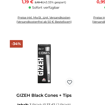
Verkaufspreis:
Regulärer Preis:
Verk
1,19 €
0,9
2,10 €
(43.33% gespart)
Sofort verfügbar
Preise inkl. MwSt. zzgl. Versandkosten
Preise i
(Versandkostenfrei ab 50 € Bestellwert)
(Versandk
Produkt Anzahl: Gib den gewünschten Wert ein oder benutze die 
Produkt An
Rabatt
-34%
GIZEH Black Cones + Tips
Inhalt:
3 Stück
(0,33 €* / 1 Stück)