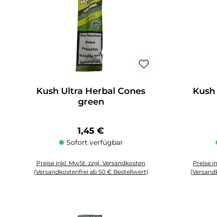
Kush Ultra Herbal Cones
Kush 
green
Regulärer Preis:
1,45 €
Sofort verfügbar
Preise inkl. MwSt. zzgl. Versandkosten
Preise i
(Versandkostenfrei ab 50 € Bestellwert)
(Versandk
Produkt Anzahl: Gib den gewünschten Wert ein oder benutze die 
Produkt An