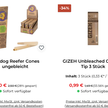
att
Rabatt
-34%
ldog Reefer Cones
GIZEH Unbleached 
ungebleicht
Tip 3 Stück
Inhalt:
3 Stück
(0,33 €* /
kaufspreis:
Regulärer Preis:
Verkaufspreis:
Regulärer Preis:
0 €
0,99 €
2,50 €
(28% gespart)
1,49 €
(33.56% ge
Sofort verfügbar
Sofort verfügba
nkl. MwSt. zzgl. Versandkosten
Preise inkl. MwSt. zzgl. Vers
ostenfrei ab 50 € Bestellwert)
(Versandkostenfrei ab 50 € Be