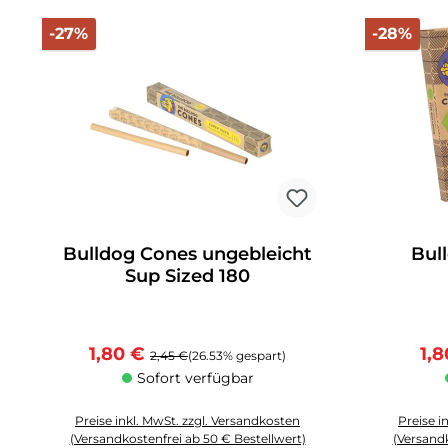
Rabatt
Rab
-27%
-28%
Bulldog Cones ungebleicht
Bul
Sup Sized 180
Verkaufspreis:
Regulärer Preis:
Ver
1,80 €
1,8
2,45 €
(26.53% gespart)
Sofort verfügbar
Preise inkl. MwSt. zzgl. Versandkosten
Preise i
(Versandkostenfrei ab 50 € Bestellwert)
(Versandk