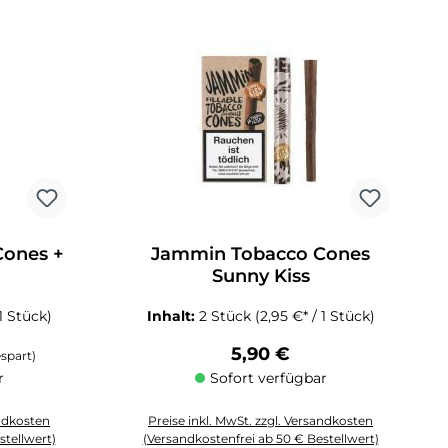
Cones +
Jammin Tobacco Cones
Sunny Kiss
 1 Stück)
Inhalt:
2 Stück
(2,95 €* / 1 Stück)
Regulärer Preis:
5,90 €
spart)
r
Sofort verfügbar
andkosten
Preise inkl. MwSt. zzgl. Versandkosten
stellwert)
(Versandkostenfrei ab 50 € Bestellwert)