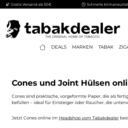
Gratis Versand ab 50€
Schnelle klimaneutral
springen
Zur Hauptnavigation springen
DEALS
MARKEN
TABAK
ZIG
Cones und Joint Hülsen onl
Cones sind praktische, vorgeformte Paper, die als ferti
befüllen – ideal für Einsteiger oder Raucher, die unter
Jetzt Cones online im
Headshop vom Tabakdealer
best