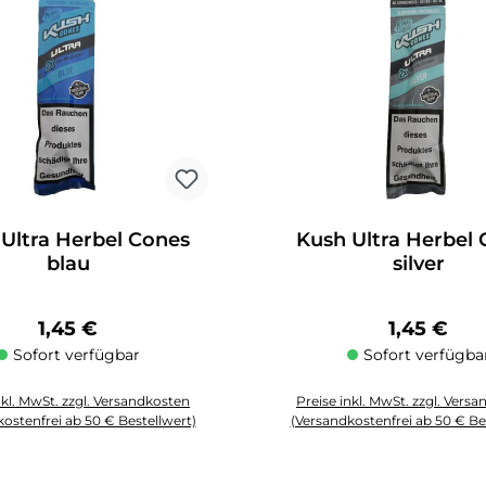
Ultra Herbel Cones
Kush Ultra Herbel
blau
silver
Regulärer Preis:
Regulärer 
1,45 €
1,45 €
Sofort verfügbar
Sofort verfügba
nkl. MwSt. zzgl. Versandkosten
Preise inkl. MwSt. zzgl. Vers
ostenfrei ab 50 € Bestellwert)
(Versandkostenfrei ab 50 € Be
Schaltflächen um die Anzahl zu erhöhen oder zu reduzieren.
zahl: Gib den gewünschten Wert ein oder benutze die Schaltflächen um die
Produkt Anzahl: Gib den gewüns