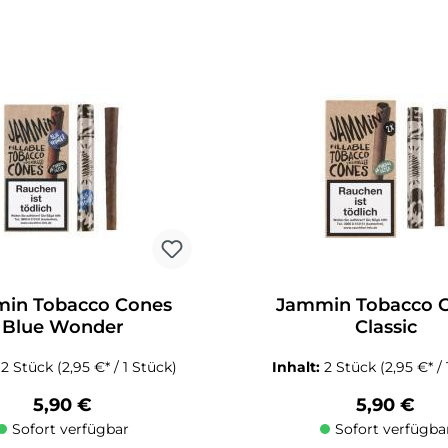
Schaltflächen um die Anzahl zu erhöhen oder zu reduzieren.
zahl: Gib den gewünschten Wert ein oder benutze die Schaltflächen um die
Produkt Anzahl: Gib den gewüns
in Tobacco Cones
Jammin Tobacco 
Blue Wonder
Classic
:
2 Stück
(2,95 €* / 1 Stück)
Inhalt:
2 Stück
(2,95 €* /
Regulärer Preis:
Regulärer 
5,90 €
5,90 €
Sofort verfügbar
Sofort verfügba