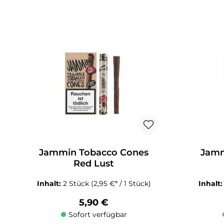
Produkt Anzahl: Gib den gewünschten Wert ein oder benutze die 
Produkt An
Jammin Tobacco Cones
Jamm
Red Lust
Inhalt:
2 Stück
(2,95 €* / 1 Stück)
Inhalt
Regulärer Preis:
5,90 €
Sofort verfügbar