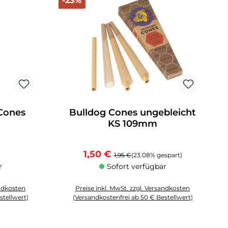
-23%
 Cones
Bulldog Cones ungebleicht
KS 109mm
Preis:
Verkaufspreis:
Regulärer Preis:
1,50 €
1,95 €
(23.08% gespart)
r
Sofort verfügbar
andkosten
Preise inkl. MwSt. zzgl. Versandkosten
stellwert)
(Versandkostenfrei ab 50 € Bestellwert)
 Anzahl zu erhöhen oder zu reduzieren.
chten Wert ein oder benutze die Schaltflächen um die Anzahl zu erhöhen o
Produkt Anzahl: Gib den gewünschten Wert ein oder 