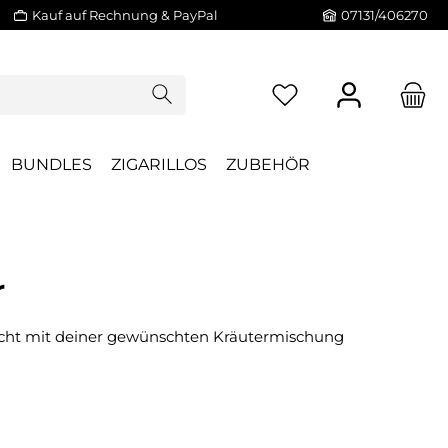
Kauf auf Rechnung & PayPal
07131/406270
BUNDLES
ZIGARILLOS
ZUBEHÖR
r
icht mit deiner gewünschten Kräutermischung