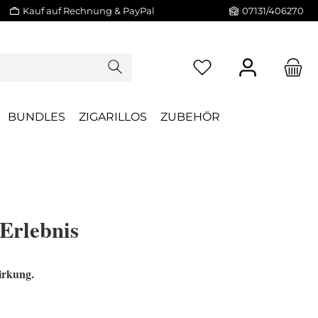
Kauf auf Rechnung & PayPal
07131/406270
BUNDLES
ZIGARILLOS
ZUBEHÖR
Erlebnis
irkung.