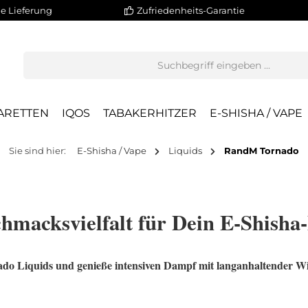
e Lieferung
Zufriedenheits-Garantie
ARETTEN
IQOS
TABAKERHITZER
E-SHISHA / VAPE
Sie sind hier:
E-Shisha / Vape
Liquids
RandM Tornado
macksvielfalt für Dein E-Shisha-
o Liquids und genieße intensiven Dampf mit langanhaltender W