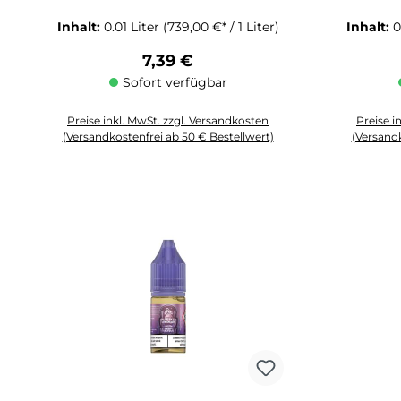
Inhalt:
0.01 Liter
(739,00 €* / 1 Liter)
Inhalt:
0
Regulärer Preis:
7,39 €
Sofort verfügbar
Preise inkl. MwSt. zzgl. Versandkosten
Preise i
(Versandkostenfrei ab 50 € Bestellwert)
(Versandk
Produkt Anzahl: Gib den gewünschten Wert ein oder benutze die 
Produkt An