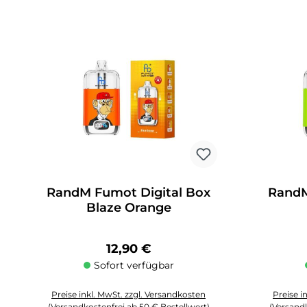
RandM Fumot Digital Box
RandM
Blaze Orange
Regulärer Preis:
12,90 €
Sofort verfügbar
Preise inkl. MwSt. zzgl. Versandkosten
Preise i
(Versandkostenfrei ab 50 € Bestellwert)
(Versandk