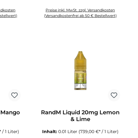
andkosten
Preise inkl. MwSt. zzgl. Versandkosten
stellwert)
(Versandkostenfrei ab 50 € Bestellwert)
 Anzahl zu erhöhen oder zu reduzieren.
chten Wert ein oder benutze die Schaltflächen um die Anzahl zu erhöhen o
Produkt Anzahl: Gib den gewünschten Wert ein oder 
 Mango
RandM Liquid 20mg Lemon
& Lime
/ 1 Liter)
Inhalt:
0.01 Liter
(739,00 €* / 1 Liter)