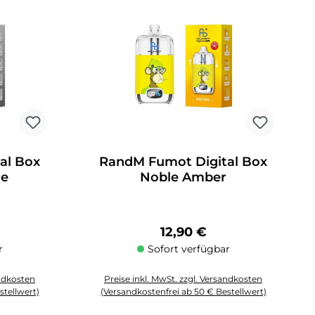
al Box
RandM Fumot Digital Box
te
Noble Amber
Preis:
Regulärer Preis:
12,90 €
r
Sofort verfügbar
andkosten
Preise inkl. MwSt. zzgl. Versandkosten
stellwert)
(Versandkostenfrei ab 50 € Bestellwert)
 Anzahl zu erhöhen oder zu reduzieren.
chten Wert ein oder benutze die Schaltflächen um die Anzahl zu erhöhen o
Produkt Anzahl: Gib den gewünschten Wert ein oder 