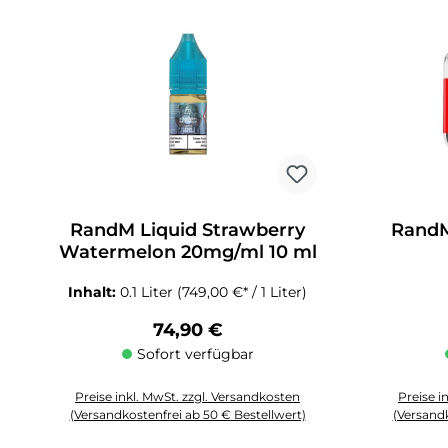
RandM Liquid Strawberry
RandM
Watermelon 20mg/ml 10 ml
Inhalt:
0.1 Liter
(749,00 €* / 1 Liter)
Regulärer Preis:
74,90 €
Sofort verfügbar
Preise inkl. MwSt. zzgl. Versandkosten
Preise i
(Versandkostenfrei ab 50 € Bestellwert)
(Versandk
Produkt Anzahl: Gib den gewünschten Wert ein oder benutze die 
Produkt An