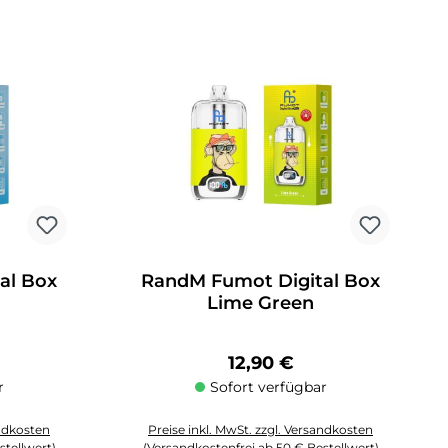
al Box
RandM Fumot Digital Box
Lime Green
Preis:
Regulärer Preis:
12,90 €
r
Sofort verfügbar
andkosten
Preise inkl. MwSt. zzgl. Versandkosten
stellwert)
(Versandkostenfrei ab 50 € Bestellwert)