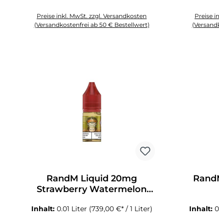
Preise inkl. MwSt. zzgl. Versandkosten
Preise i
(Versandkostenfrei ab 50 € Bestellwert)
(Versandk
Produkt Anzahl: Gib den gewünschten Wert ein oder benutze die 
Produkt An
RandM Liquid 20mg
RandM
Strawberry Watermelon
Lemonade
Inhalt:
0.01 Liter
(739,00 €* / 1 Liter)
Inhalt:
0