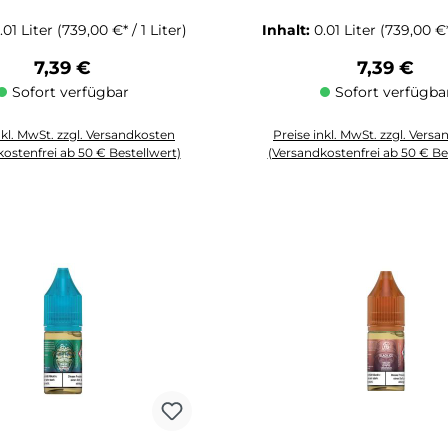
.01 Liter
(739,00 €* / 1 Liter)
Inhalt:
0.01 Liter
(739,00 €* 
Regulärer Preis:
Regulärer 
7,39 €
7,39 €
Sofort verfügbar
Sofort verfügba
nkl. MwSt. zzgl. Versandkosten
Preise inkl. MwSt. zzgl. Vers
ostenfrei ab 50 € Bestellwert)
(Versandkostenfrei ab 50 € Be
Schaltflächen um die Anzahl zu erhöhen oder zu reduzieren.
zahl: Gib den gewünschten Wert ein oder benutze die Schaltflächen um die
Produkt Anzahl: Gib den gewüns