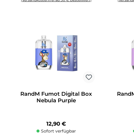
Produkt Anzahl: Gib den gewünschten Wert ein oder benutze die 
Produkt An
RandM Fumot Digital Box
RandM
Nebula Purple
Regulärer Preis:
12,90 €
Sofort verfügbar