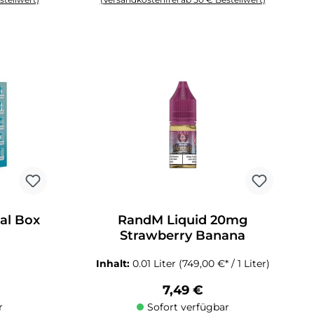
 Anzahl zu erhöhen oder zu reduzieren.
chten Wert ein oder benutze die Schaltflächen um die Anzahl zu erhöhen o
Produkt Anzahl: Gib den gewünschten Wert ein oder 
al Box
RandM Liquid 20mg
Strawberry Banana
Inhalt:
0.01 Liter
(749,00 €* / 1 Liter)
Preis:
Regulärer Preis:
7,49 €
r
Sofort verfügbar