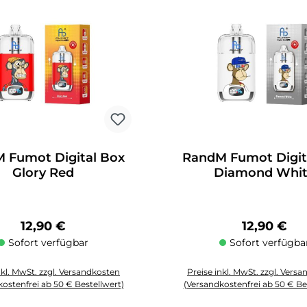
 Fumot Digital Box
RandM Fumot Digit
Glory Red
Diamond Whi
Regulärer Preis:
Regulärer 
12,90 €
12,90 €
Sofort verfügbar
Sofort verfügba
nkl. MwSt. zzgl. Versandkosten
Preise inkl. MwSt. zzgl. Vers
ostenfrei ab 50 € Bestellwert)
(Versandkostenfrei ab 50 € Be
Schaltflächen um die Anzahl zu erhöhen oder zu reduzieren.
zahl: Gib den gewünschten Wert ein oder benutze die Schaltflächen um die
Produkt Anzahl: Gib den gewüns