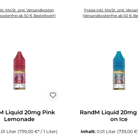
nkl. MwSt. zzgl. Versandkosten
Preise inkl. MwSt. zzgl. Vers
ostenfrei ab 50 € Bestellwert)
(Versandkostenfrei ab 50 € Be
Schaltflächen um die Anzahl zu erhöhen oder zu reduzieren.
zahl: Gib den gewünschten Wert ein oder benutze die Schaltflächen um die
Produkt Anzahl: Gib den gewüns
 Liquid 20mg Pink
RandM Liquid 20mg
Lemonade
on Ice
.01 Liter
(739,00 €* / 1 Liter)
Inhalt:
0.01 Liter
(739,00 €* 