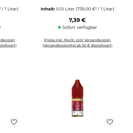
/ 1 Liter)
Inhalt:
0.01 Liter
(739,00 €* / 1 Liter)
Preis:
Regulärer Preis:
7,39 €
r
Sofort verfügbar
andkosten
Preise inkl. MwSt. zzgl. Versandkosten
stellwert)
(Versandkostenfrei ab 50 € Bestellwert)
 Anzahl zu erhöhen oder zu reduzieren.
chten Wert ein oder benutze die Schaltflächen um die Anzahl zu erhöhen o
Produkt Anzahl: Gib den gewünschten Wert ein oder 