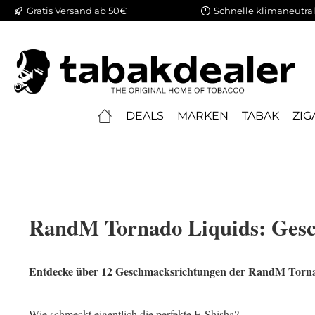
Gratis Versand ab 50€
Schnelle klimaneutral
springen
Zur Hauptnavigation springen
DEALS
MARKEN
TABAK
ZIG
RandM Tornado Liquids: Gesch
Entdecke über 12 Geschmacksrichtungen der RandM Tornad
Wie schmeckt eigentlich die perfekte E-Shisha? 