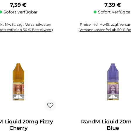
Regulärer Preis:
Regulärer 
7,39 €
7,39 €
Sofort verfügbar
Sofort verfügba
nkl. MwSt. zzgl. Versandkosten
Preise inkl. MwSt. zzgl. Vers
ostenfrei ab 50 € Bestellwert)
(Versandkostenfrei ab 50 € Be
zahl: Gib den gewünschten Wert ein oder benutze die Schaltflächen um die
Produkt Anzahl: Gib den gewüns
 Liquid 20mg Fizzy
RandM Liquid 20m
Cherry
Blue