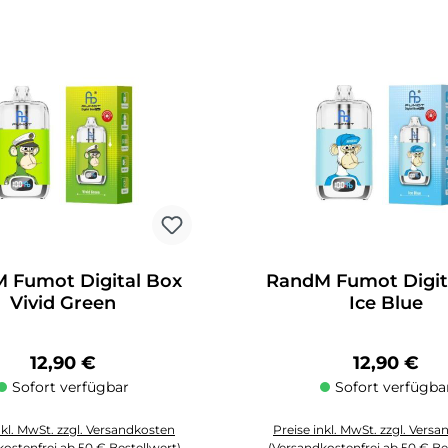
 Fumot Digital Box
RandM Fumot Digit
Vivid Green
Ice Blue
Regulärer Preis:
Regulärer 
12,90 €
12,90 €
Sofort verfügbar
Sofort verfügba
nkl. MwSt. zzgl. Versandkosten
Preise inkl. MwSt. zzgl. Vers
ostenfrei ab 50 € Bestellwert)
(Versandkostenfrei ab 50 € Be