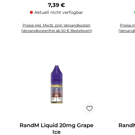
Regulärer Preis:
7,39 €
Aktuell nicht verfügbar
Preise inkl. MwSt. zzgl. Versandkosten
Preise i
(Versandkostenfrei ab 50 € Bestellwert)
(Versandk
Produkt An
RandM Liquid 20mg Grape
RandM
Ice