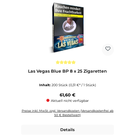
Durchschnittliche Bewertung von 5 von 5 Sternen
Las Vegas Blue BP 8 x 25 Zigaretten
Inhalt:
200 Stück
(0,31 €* / 1 Stück)
Regulärer Preis:
61,60 €
Aktuell nicht verfügbar
Preise inkl. MwSt. zzgl. Versandkosten (Versandkostenfrei ab
50 € Bestellwert)
Details