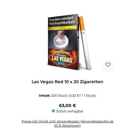
Las Vegas Red 10 x 20 Zigaretten
Inhalt:
200 Stück
(0,32 €* / 1 Stück)
Regulärer Preis:
63,00 €
Sofort verfügbar
Preise inkl. MwSt. zzgl. Versandkosten (Versandkostenfrei ab
50 € Bestellwert)