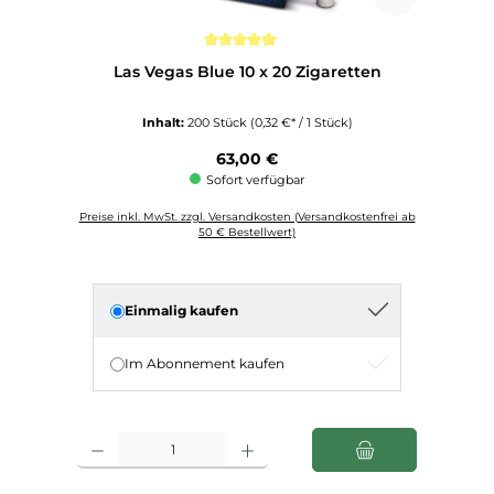
Durchschnittliche Bewertung von 5 von 5 Sternen
Las Vegas Blue 10 x 20 Zigaretten
Inhalt:
200 Stück
(0,32 €* / 1 Stück)
Regulärer Preis:
63,00 €
Sofort verfügbar
Preise inkl. MwSt. zzgl. Versandkosten (Versandkostenfrei ab
50 € Bestellwert)
Einmalig kaufen
Im Abonnement kaufen
Produkt Anzahl: Gib den gewünschten Wert ein oder benutze die Schaltfl