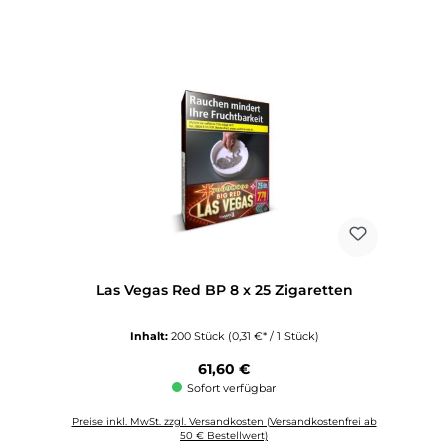
Las Vegas Red BP 8 x 25 Zigaretten
Inhalt:
200 Stück
(0,31 €* / 1 Stück)
Regulärer Preis:
61,60 €
Sofort verfügbar
Preise inkl. MwSt. zzgl. Versandkosten (Versandkostenfrei ab
50 € Bestellwert)