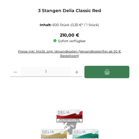
3 Stangen Delia Classic Red
Inhalt:
600 Stück
(0,35 €* / 1 Stück)
Regulärer Preis:
210,00 €
Sofort verfügbar
Preise inkl. MwSt. zzgl. Versandkosten (Versandkostenfrei ab 50 €
Bestellwert)
Produkt Anzahl: Gib den gewünschten Wert ein oder benutze die Schaltflächen u