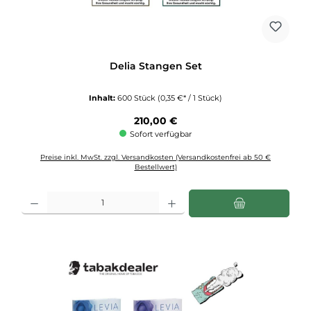
Delia Stangen Set
Inhalt:
600 Stück
(0,35 €* / 1 Stück)
Regulärer Preis:
210,00 €
Sofort verfügbar
Preise inkl. MwSt. zzgl. Versandkosten (Versandkostenfrei ab 50 €
Bestellwert)
Produkt Anzahl: Gib den gewünschten Wert ein oder benutze die Schaltflächen u