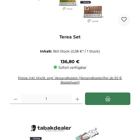
Terea Set
Inhalt:
360 Stück
(0,38 €* / 1 Stück)
Regulärer Preis:
136,80 €
Sofort verfügbar
Preise inkl. MwSt. zzgl. Versandkosten (Versandkostenfrei ab 50 €
Bestellwert)
Produkt Anzahl: Gib den gewünschten Wert ein oder benutze die Schaltflächen u