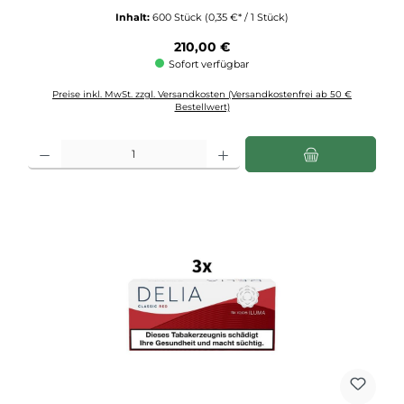
Inhalt:
600 Stück
(0,35 €* / 1 Stück)
Regulärer Preis:
210,00 €
Sofort verfügbar
Preise inkl. MwSt. zzgl. Versandkosten (Versandkostenfrei ab 50 €
Bestellwert)
Produkt Anzahl: Gib den gewünschten Wert ein oder benutze die Schaltflächen u