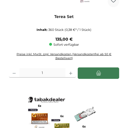
Terea Set
Inhalt:
360 Stück
(0,38 €* / 1 Stück)
Regulärer Preis:
135,00 €
Sofort verfügbar
Preise inkl. MwSt. zzgl. Versandkosten (Versandkostenfrei ab 50 €
Bestellwert)
Produkt Anzahl: Gib den gewünschten Wert ein oder benutze die Schaltflächen u