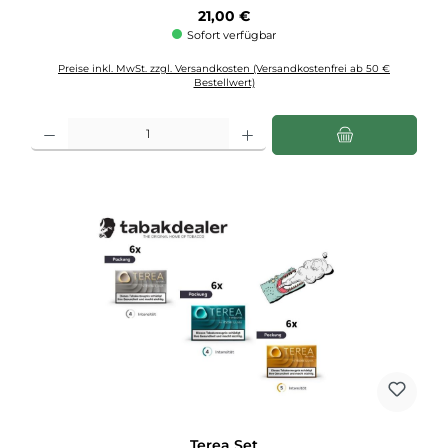
Regulärer Preis:
21,00 €
Sofort verfügbar
Preise inkl. MwSt. zzgl. Versandkosten (Versandkostenfrei ab 50 €
Bestellwert)
Produkt Anzahl: Gib den gewünschten Wert ein oder benutze die Schaltflächen u
Terea Set