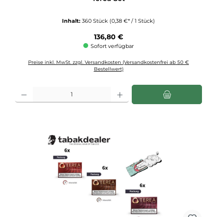
Inhalt:
360 Stück
(0,38 €* / 1 Stück)
Regulärer Preis:
136,80 €
Sofort verfügbar
Preise inkl. MwSt. zzgl. Versandkosten (Versandkostenfrei ab 50 €
Bestellwert)
Produkt Anzahl: Gib den gewünschten Wert ein oder benutze die Schaltflächen u