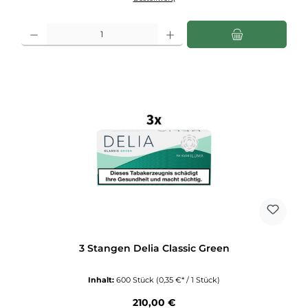
Produkt Anzahl: Gib den gewünschten Wert ein oder benutze die Schaltflächen u
3 Stangen Delia Classic Green
Inhalt:
600 Stück
(0,35 €* / 1 Stück)
Regulärer Preis:
210,00 €