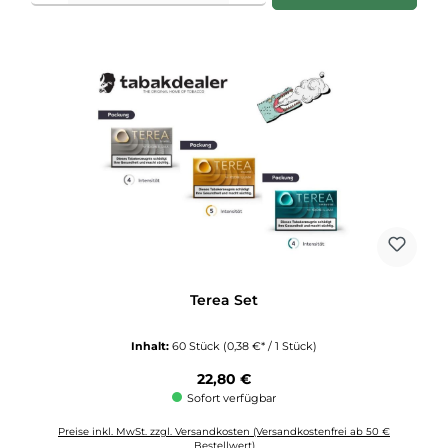
Terea Set
Inhalt:
60 Stück
(0,38 €* / 1 Stück)
Regulärer Preis:
22,80 €
Sofort verfügbar
Preise inkl. MwSt. zzgl. Versandkosten (Versandkostenfrei ab 50 €
Bestellwert)