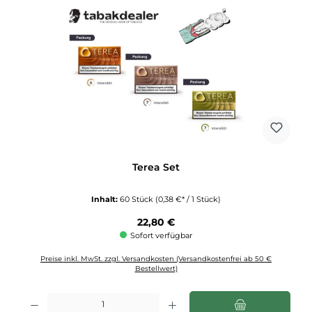
Terea Set
Inhalt:
60 Stück
(0,38 €* / 1 Stück)
Regulärer Preis:
22,80 €
Sofort verfügbar
Preise inkl. MwSt. zzgl. Versandkosten (Versandkostenfrei ab 50 €
Bestellwert)
Produkt Anzahl: Gib den gewünschten Wert ein oder benutze die Schaltflächen u