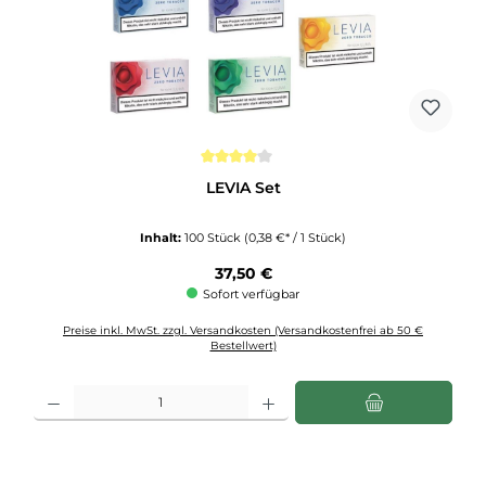
Durchschnittliche Bewertung von 4 von 5 Sternen
LEVIA Set
Inhalt:
100 Stück
(0,38 €* / 1 Stück)
Regulärer Preis:
37,50 €
Sofort verfügbar
Preise inkl. MwSt. zzgl. Versandkosten (Versandkostenfrei ab 50 €
Bestellwert)
Produkt Anzahl: Gib den gewünschten Wert ein oder benutze die Schaltflächen u