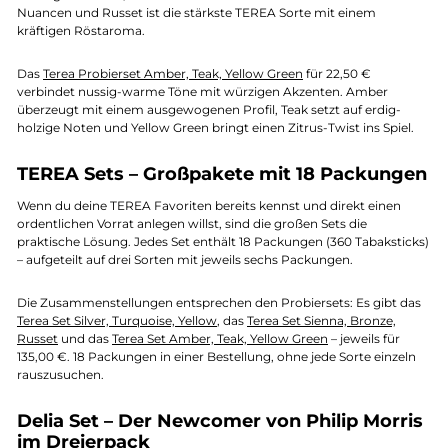
Nuancen und Russet ist die stärkste TEREA Sorte mit einem
kräftigen Röstaroma.
Das
Terea Probierset Amber, Teak, Yellow Green
für 22,50 €
verbindet nussig-warme Töne mit würzigen Akzenten. Amber
überzeugt mit einem ausgewogenen Profil, Teak setzt auf erdig-
holzige Noten und Yellow Green bringt einen Zitrus-Twist ins Spiel.
TEREA Sets – Großpakete mit 18 Packungen
Wenn du deine TEREA Favoriten bereits kennst und direkt einen
ordentlichen Vorrat anlegen willst, sind die großen Sets die
praktische Lösung. Jedes Set enthält 18 Packungen (360 Tabaksticks)
– aufgeteilt auf drei Sorten mit jeweils sechs Packungen.
Die Zusammenstellungen entsprechen den Probiersets: Es gibt das
Terea Set Silver, Turquoise, Yellow
, das
Terea Set Sienna, Bronze,
Russet
und das
Terea Set Amber, Teak, Yellow Green
– jeweils für
135,00 €. 18 Packungen in einer Bestellung, ohne jede Sorte einzeln
rauszusuchen.
Delia Set – Der Newcomer von Philip Morris
im Dreierpack