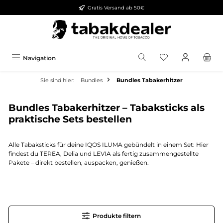
Gratis Versand ab 50€
alt springen
Navigation
Sie sind hier:
Bundles
Bundles Tabakerhitzer
Bundles Tabakerhitzer – Tabaksticks als
praktische Sets bestellen
Alle Tabaksticks für deine IQOS ILUMA gebündelt in einem Set: Hier
findest du TEREA, Delia und LEVIA als fertig zusammengestellte
Pakete – direkt bestellen, auspacken, genießen.
Produkte filtern