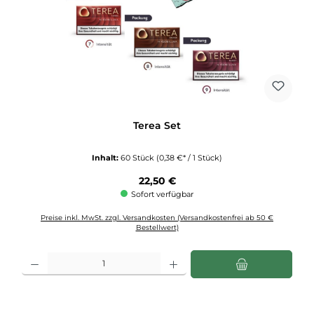
Terea Set
Inhalt:
60 Stück
(0,38 €* / 1 Stück)
Regulärer Preis:
22,50 €
Sofort verfügbar
Preise inkl. MwSt. zzgl. Versandkosten (Versandkostenfrei ab 50 €
Bestellwert)
Produkt Anzahl: Gib den gewünschten Wert ein oder benutze die Schaltflächen u