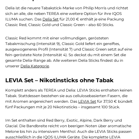
Delia ist die neuere Tabakstick-Marke von Philip Morris und richtet
sich an alle, die neben TEREA eine weitere Option für ihre IQOS
ILUMA suchen. Das
Delia Set
für 21,00 € enthält je eine Packung
Classic Red, Classic Gold und Classic Green – also 60 Sticks.
Classic Red kommt mit einer vollmundigen, gerösteten
Tabakmischung (Intensität 9), Classic Gold liefert ein gereiftes,
ausgewogeneres Profil (Intensität 7) und Classic Green setzt auf eine
fein-geröstete Note (Intensität 4). So deckst du mit einem Set die
gesamte Delia-Range ab. Alle weiteren Delia Sticks findest du in
unserer
Delia Kategorie
.
LEVIA Set – Nikotinsticks ohne Tabak
Komplett anders als TEREA und Delia: LEVIA Sticks enthalten keinen
Tabak. Stattdessen bestehen sie aus cellulosebasierten Fasern, die
mit Aromen angereichert werden. Das
LEVIA Set
für 37,50 € bündelt
fünf Packungen mit je 20 Nikotinsticks – insgesamt 100 Stück.
Im Set enthalten sind Red Berry, Exotic, Alpine, Dark Berry und
Glacial. Die Bandbreite reicht von beerigen Noten über aromatische
Melone bis hin zu intensivem Menthol. Auch die LEVIA Sticks passen
ausschließlich in die IQOS ILUMA Geräte. Die komplette LEVIA