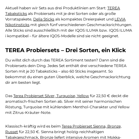
Aktuell haben wir Sets aus drei Produktlinien am Start:
TEREA
Tabaksticks
als Probiersets mit je drei Sorten oder als große
Vorratspakete,
Delia Sticks
als kompaktes Dreierpaket und
LEVIA
Nikotinsticks
mit gleich fünf verschiedenen Geschmacksrichtungen.
Alle Sticks sind ausschließlich mit der IQOS ILUMA bzw. IQOS ILUMA
i kompatibel – für ältere IQOS-Modelle sind sie nicht geeignet.
TEREA Probiersets – Drei Sorten, ein Klick
Du willst dich durch das TEREA Sortiment testen? Dann sind die
Probiersets dein Ding. Jedes Set enthält drei verschiedene TEREA
Sorten mit je 20 Tabaksticks – also 60 Sticks insgesamt. So
bekommst du einen guten Überblick, welche Geschmacksrichtung
dir am besten liegt.
Das
Terea Probierset Silver, Turquoise, Yellow
für 22,50 € deckt die
aromatisch-frischen Sorten ab. Silver mit seiner harmonischen
Röstung, Turquoise mit kühlendem Menthol-Charakter und Yellow
mit Zitrus-Kräuter-Note.
Klassisch-kräftig wird es beim
Terea Probierset Sienna, Bronze,
Russet
für 22,50 €. Sienna bringt holzig-reichhaltigen
Tabakgeschmack, Bronze liefert intensive Aromen mit Mokka-