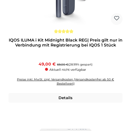
Durchschnittliche Bewertung von 5 von 5 Sternen
IQOS ILUMA i Kit Midnight Black REG| Preis gilt nur in
Verbindung mit Registrierung bei IQOS 1 Stück
Verkaufspreis:
49,00 €
Regulärer Preis:
69,00 €
(28.99% gespart)
Aktuell nicht verfügbar
Preise inkl. MwSt. zzgl. Versandkosten (Versandkostenfrei ab 50 €
Bestellwert)
Details