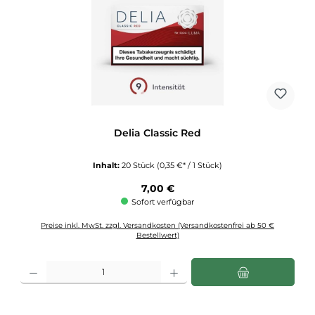
Delia Classic Red
Inhalt:
20 Stück
(0,35 €* / 1 Stück)
Regulärer Preis:
7,00 €
Sofort verfügbar
Preise inkl. MwSt. zzgl. Versandkosten (Versandkostenfrei ab 50 €
Bestellwert)
Produkt Anzahl: Gib den gewünschten Wert ein oder benutze die Schaltflächen u