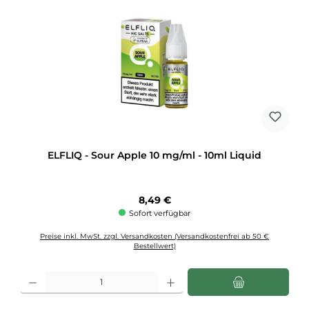
ELFLIQ - Sour Apple 10 mg/ml - 10ml Liquid
Regulärer Preis:
8,49 €
Sofort verfügbar
Preise inkl. MwSt. zzgl. Versandkosten (Versandkostenfrei ab 50 €
Bestellwert)
Produkt Anzahl: Gib den gewünschten Wert ein oder benutze die Schaltflächen u