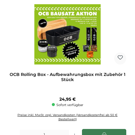
OCB Rolling Box - Aufbewahrungsbox mit Zubehör 1
Stück
Regulärer Preis:
24,95 €
Sofort verfügbar
Preise inkl. MwSt. zzgl. Versandkosten (Versandkostenfrei ab 50 €
Bestellwert)
Produkt Anzahl: Gib den gewünschten Wert ein oder benutze die Schaltflächen u