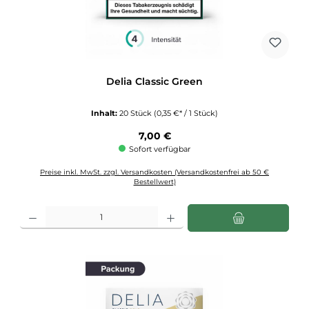
Delia Classic Green
Inhalt:
20 Stück
(0,35 €* / 1 Stück)
Regulärer Preis:
7,00 €
Sofort verfügbar
Preise inkl. MwSt. zzgl. Versandkosten (Versandkostenfrei ab 50 €
Bestellwert)
Produkt Anzahl: Gib den gewünschten Wert ein oder benutze die Schaltflächen u