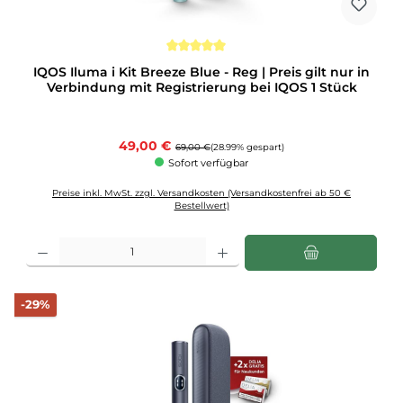
Durchschnittliche Bewertung von 5 von 5 Sternen
IQOS Iluma i Kit Breeze Blue - Reg | Preis gilt nur in
Verbindung mit Registrierung bei IQOS 1 Stück
Verkaufspreis:
49,00 €
Regulärer Preis:
69,00 €
(28.99% gespart)
Sofort verfügbar
Preise inkl. MwSt. zzgl. Versandkosten (Versandkostenfrei ab 50 €
Bestellwert)
Produkt Anzahl: Gib den gewünschten Wert ein oder benutze die Schaltflächen u
Rabatt
-29%