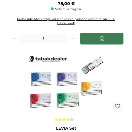
Regulärer Preis:
78,00 €
Sofort verfügbar
Preise inkl. MwSt. zzgl. Versandkosten (Versandkostenfrei ab 50 €
Bestellwert)
Produkt Anzahl: Gib den gewünschten Wert ein oder benutze die Schaltflächen u
Durchschnittliche Bewertung von 4 von 5 Sternen
LEVIA Set