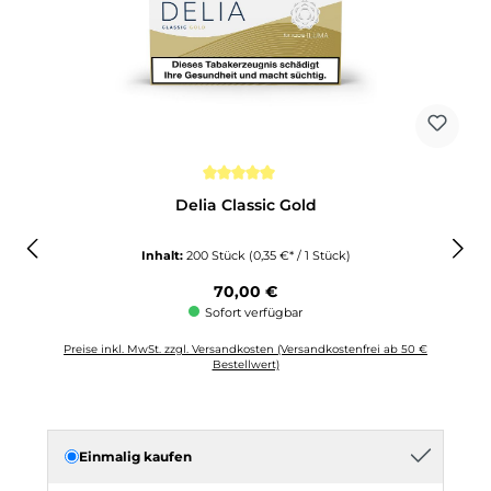
Durchschnittliche Bewertung von 5 von 5 Sternen
Delia Classic Gold
Inhalt:
200 Stück
(0,35 €* / 1 Stück)
Regulärer Preis:
70,00 €
Sofort verfügbar
Preise inkl. MwSt. zzgl. Versandkosten (Versandkostenfrei ab 50 €
Bestellwert)
Einmalig kaufen