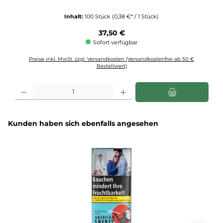
Inhalt:
100 Stück
(0,38 €* / 1 Stück)
Regulärer Preis:
37,50 €
Sofort verfügbar
Preise inkl. MwSt. zzgl. Versandkosten (Versandkostenfrei ab 50 €
Bestellwert)
Produkt Anzahl: Gib den gewünschten Wert ein oder benutze die Schaltflächen u
Produktgalerie überspringen
Kunden haben sich ebenfalls angesehen