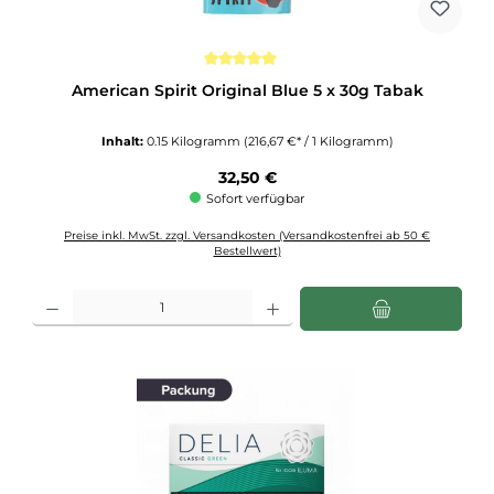
Durchschnittliche Bewertung von 5 von 5 Sternen
American Spirit Original Blue 5 x 30g Tabak
Inhalt:
0.15 Kilogramm
(216,67 €* / 1 Kilogramm)
Regulärer Preis:
32,50 €
Sofort verfügbar
Preise inkl. MwSt. zzgl. Versandkosten (Versandkostenfrei ab 50 €
Bestellwert)
Produkt Anzahl: Gib den gewünschten Wert ein oder benutze die Schaltflächen u