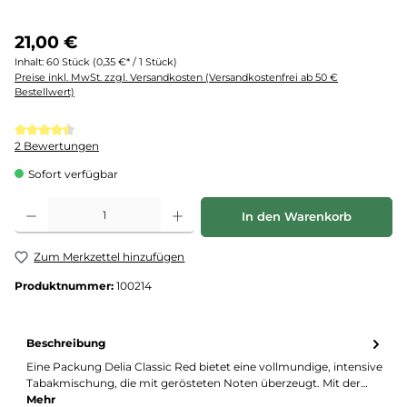
21,00 €
Inhalt:
60 Stück
(0,35 €* / 1 Stück)
Preise inkl. MwSt. zzgl. Versandkosten (Versandkostenfrei ab 50 €
Bestellwert)
Durchschnittliche Bewertung von 4.5 von 5 Sternen
2 Bewertungen
Sofort verfügbar
Produkt Anzahl: Gib den gewünschten Wert ein oder benutze die Schaltflächen um d
In den Warenkorb
Zum Merkzettel hinzufügen
Produktnummer:
100214
Beschreibung
Eine Packung Delia Classic Red bietet eine vollmundige, intensive
Tabakmischung, die mit gerösteten Noten überzeugt. Mit der…
Mehr