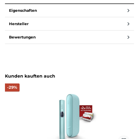
Eigenschaften
Hersteller
Bewertungen
Produktgalerie überspringen
Kunden kauften auch
Rabatt
-29%