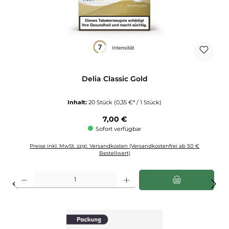
Delia Classic Gold
Inhalt:
20 Stück
(0,35 €* / 1 Stück)
Regulärer Preis:
7,00 €
Sofort verfügbar
Preise inkl. MwSt. zzgl. Versandkosten (Versandkostenfrei ab 50 €
Bestellwert)
Produkt Anzahl: Gib den gewünschten Wert ein oder benutze die Schaltflächen u