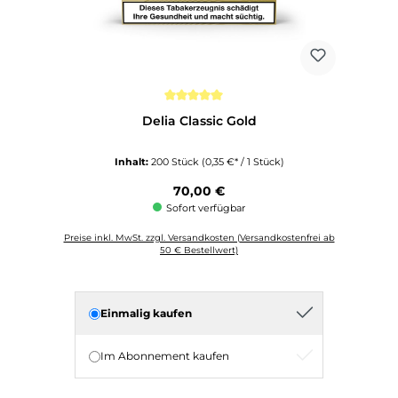
Durchschnittliche Bewertung von 5 von 5 Sternen
Delia Classic Gold
Inhalt:
200 Stück
(0,35 €* / 1 Stück)
Regulärer Preis:
70,00 €
Sofort verfügbar
Preise inkl. MwSt. zzgl. Versandkosten (Versandkostenfrei ab
50 € Bestellwert)
Einmalig kaufen
Im Abonnement kaufen