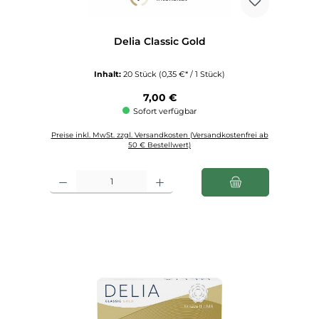
Delia Classic Gold
Inhalt:
20 Stück
(0,35 €* / 1 Stück)
Regulärer Preis:
7,00 €
Sofort verfügbar
Preise inkl. MwSt. zzgl. Versandkosten (Versandkostenfrei ab
50 € Bestellwert)
Produkt Anzahl: Gib den gewünschten Wert ein oder benutze die Schaltfl