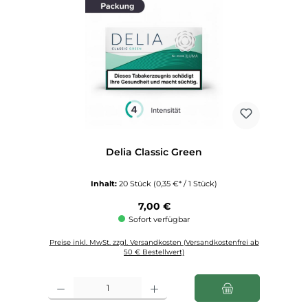
Delia Classic Green
Inhalt:
20 Stück
(0,35 €* / 1 Stück)
Regulärer Preis:
7,00 €
Sofort verfügbar
Preise inkl. MwSt. zzgl. Versandkosten (Versandkostenfrei ab
50 € Bestellwert)
Produkt Anzahl: Gib den gewünschten Wert ein oder benutze die Schaltfl