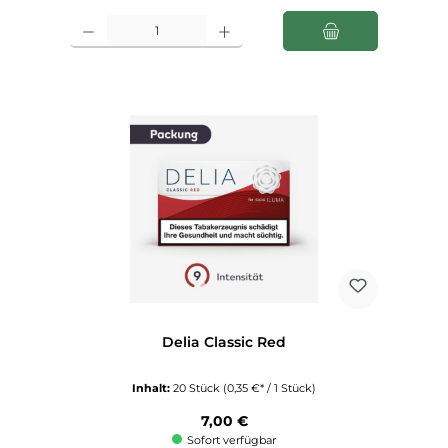
Produkt Anzahl: Gib den gewünschten Wert ein oder benutze die Schaltfl
Delia Classic Red
Inhalt:
20 Stück
(0,35 €* / 1 Stück)
Regulärer Preis:
7,00 €
Sofort verfügbar