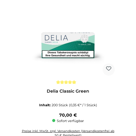
Durchschnittliche Bewertung von 5 von 5 Sternen
Delia Classic Green
Inhalt:
200 Stück
(0,35 €* / 1 Stück)
Regulärer Preis:
70,00 €
Sofort verfügbar
Preise inkl. MwSt. zzgl. Versandkosten (Versandkostenfrei ab
50 € Bestellwert)