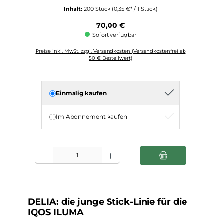
Inhalt:
200 Stück
(0,35 €* / 1 Stück)
Regulärer Preis:
70,00 €
Sofort verfügbar
Preise inkl. MwSt. zzgl. Versandkosten (Versandkostenfrei ab
50 € Bestellwert)
Einmalig kaufen
Im Abonnement kaufen
Produkt Anzahl: Gib den gewünschten Wert ein oder benutze die Schaltfl
DELIA: die junge Stick-Linie für die
IQOS ILUMA