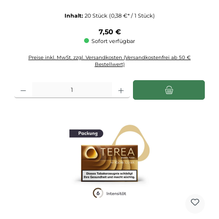
Inhalt:
20 Stück
(0,38 €* / 1 Stück)
Regulärer Preis:
7,50 €
Sofort verfügbar
Preise inkl. MwSt. zzgl. Versandkosten (Versandkostenfrei ab 50 €
Bestellwert)
Produkt Anzahl: Gib den gewünschten Wert ein oder benutze die Schaltflächen u