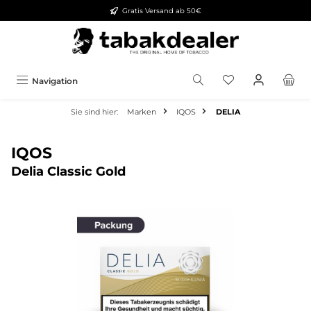
Gratis Versand ab 50€
alt springen
Navigation
Sie sind hier:
Marken
IQOS
DELIA
IQOS
Delia Classic Gold
Bildergalerie überspringen