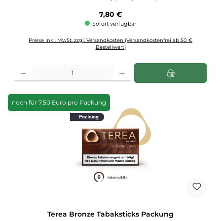
Regulärer Preis:
7,80 €
Sofort verfügbar
Preise inkl. MwSt. zzgl. Versandkosten (Versandkostenfrei ab 50 €
Bestellwert)
Produkt Anzahl: Gib den gewünschten Wert ein oder benutze die Schaltflächen u
noch für 7,50 Euro pro Packung
Terea Bronze Tabaksticks Packung