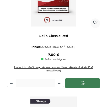
Delia Classic Red
Inhalt:
20 Stück
(0,35 €* / 1 Stück)
Regulärer Preis:
7,00 €
Sofort verfügbar
Preise inkl. MwSt. zzgl. Versandkosten (Versandkostenfrei ab 50 €
Bestellwert)
Produkt Anzahl: Gib den gewünschten Wert ein oder benutze die Schaltflächen u