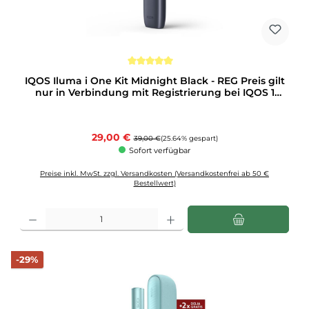
Durchschnittliche Bewertung von 5 von 5 Sternen
IQOS Iluma i One Kit Midnight Black - REG Preis gilt
nur in Verbindung mit Registrierung bei IQOS 1
Stück
Verkaufspreis:
29,00 €
Regulärer Preis:
39,00 €
(25.64% gespart)
Sofort verfügbar
Preise inkl. MwSt. zzgl. Versandkosten (Versandkostenfrei ab 50 €
Bestellwert)
Produkt Anzahl: Gib den gewünschten Wert ein oder benutze die Schaltflächen u
Rabatt
-29%