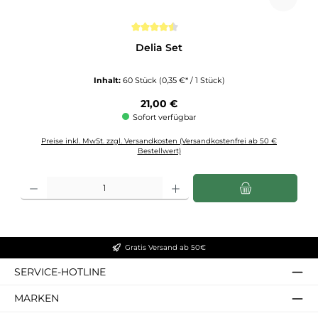
Durchschnittliche Bewertung von 4.5 von 5 Sternen
Delia Set
Inhalt:
60 Stück
(0,35 €* / 1 Stück)
Regulärer Preis:
21,00 €
Sofort verfügbar
Preise inkl. MwSt. zzgl. Versandkosten (Versandkostenfrei ab 50 €
Bestellwert)
Produkt Anzahl: Gib den gewünschten Wert ein oder benutze die Schaltflächen u
Gratis Versand ab 50€
SERVICE-HOTLINE
MARKEN