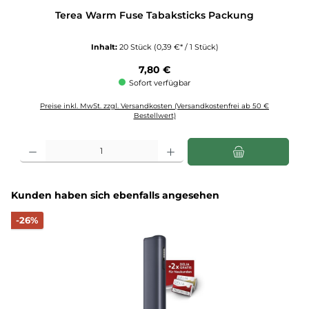
Terea Warm Fuse Tabaksticks Packung
Inhalt:
20 Stück
(0,39 €* / 1 Stück)
Regulärer Preis:
7,80 €
Sofort verfügbar
Preise inkl. MwSt. zzgl. Versandkosten (Versandkostenfrei ab 50 €
Bestellwert)
Produkt Anzahl: Gib den gewünschten Wert ein oder benutze die Schaltflächen u
Produktgalerie überspringen
Kunden haben sich ebenfalls angesehen
Rabatt
-26%