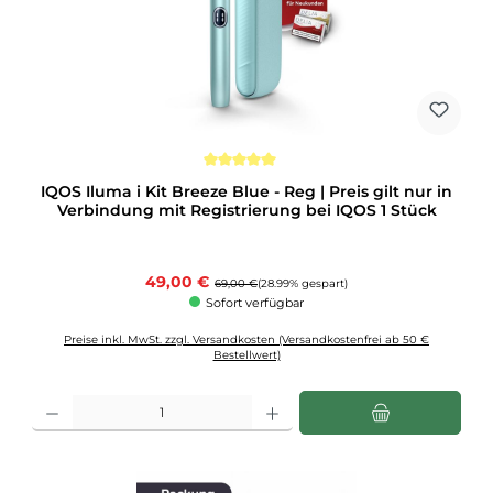
Durchschnittliche Bewertung von 5 von 5 Sternen
IQOS Iluma i Kit Breeze Blue - Reg | Preis gilt nur in
Verbindung mit Registrierung bei IQOS 1 Stück
Verkaufspreis:
49,00 €
Regulärer Preis:
69,00 €
(28.99% gespart)
Sofort verfügbar
Preise inkl. MwSt. zzgl. Versandkosten (Versandkostenfrei ab 50 €
Bestellwert)
Produkt Anzahl: Gib den gewünschten Wert ein oder benutze die Schaltflächen u