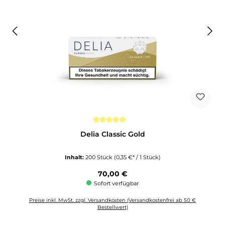
Durchschnittliche Bewertung von 5 von 5 Sternen
Delia Classic Gold
Inhalt:
200 Stück
(0,35 €* / 1 Stück)
Regulärer Preis:
70,00 €
Sofort verfügbar
Preise inkl. MwSt. zzgl. Versandkosten (Versandkostenfrei ab 50 €
Bestellwert)