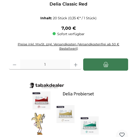
Delia Classic Red
Inhalt:
20 Stück
(0,35 €* / 1 Stück)
Regulärer Preis:
7,00 €
Sofort verfügbar
Preise inkl. MwSt. zzgl. Versandkosten (Versandkostenfrei ab 50 €
Bestellwert)
Produkt Anzahl: Gib den gewünschten Wert ein oder benutze die Schaltflächen u