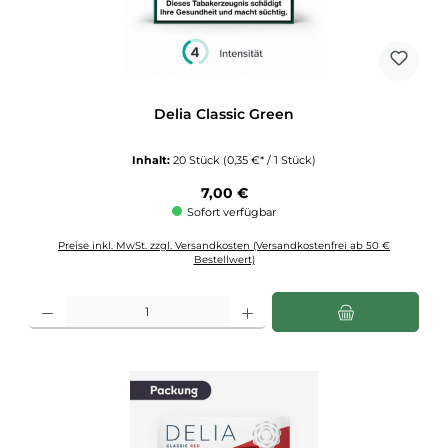
Delia Classic Green
Inhalt:
20 Stück
(0,35 €* / 1 Stück)
Regulärer Preis:
7,00 €
Sofort verfügbar
Preise inkl. MwSt. zzgl. Versandkosten (Versandkostenfrei ab 50 €
Bestellwert)
Produkt Anzahl: Gib den gewünschten Wert ein oder benutze die Schaltflächen u