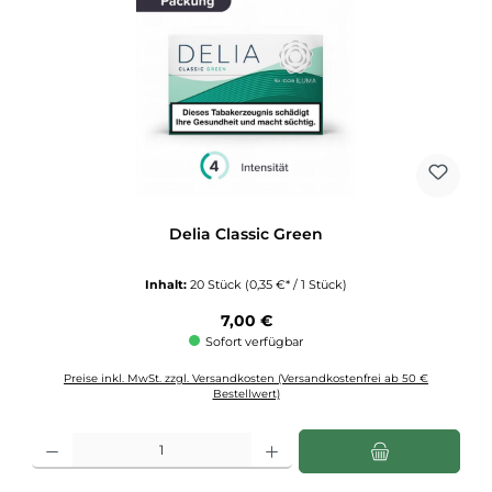
Delia Classic Green
Inhalt:
20 Stück
(0,35 €* / 1 Stück)
Regulärer Preis:
7,00 €
Sofort verfügbar
Preise inkl. MwSt. zzgl. Versandkosten (Versandkostenfrei ab 50 €
Bestellwert)
Produkt Anzahl: Gib den gewünschten Wert ein oder benutze die Schaltflächen u