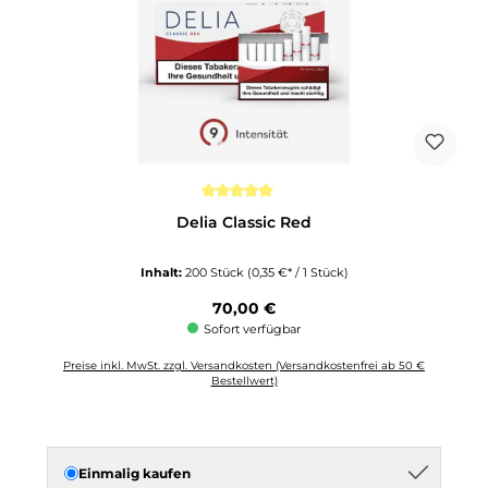
Durchschnittliche Bewertung von 5 von 5 Sternen
Delia Classic Red
Inhalt:
200 Stück
(0,35 €* / 1 Stück)
Regulärer Preis:
70,00 €
Sofort verfügbar
Preise inkl. MwSt. zzgl. Versandkosten (Versandkostenfrei ab 50 €
Bestellwert)
Einmalig kaufen