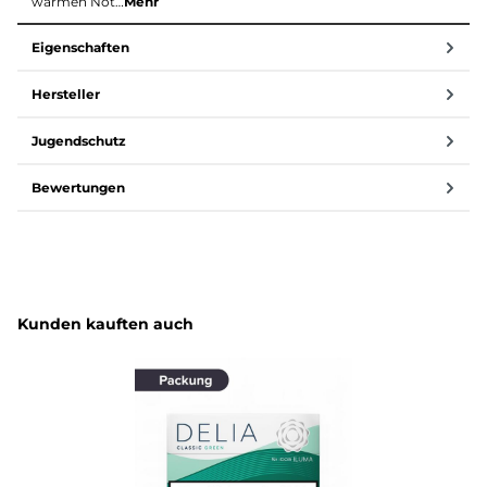
warmen Not…
Mehr
Eigenschaften
Hersteller
Jugendschutz
Bewertungen
Produktgalerie überspringen
Kunden kauften auch