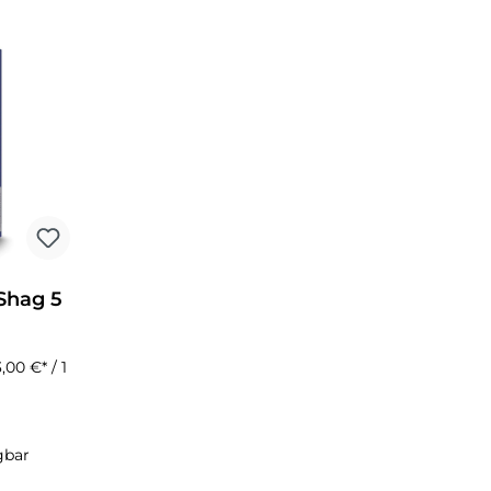
Shag 5
3,00 €* / 1
Preis:
gbar