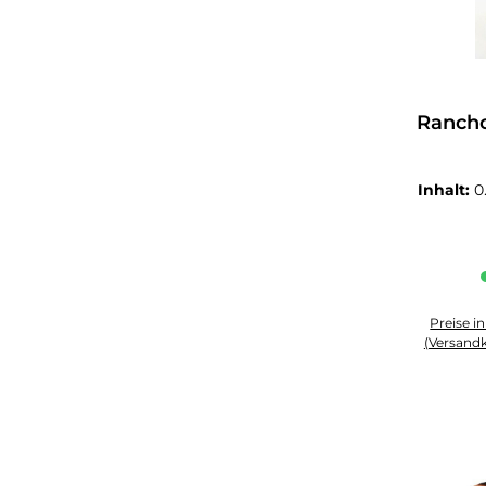
Durchsch
Rancho
Inhalt:
0
Preise i
(Versandk
Produkt An