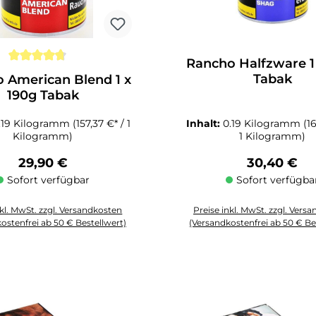
Rancho Halfzware 1
nittliche Bewertung von 4.7 von 5 Sternen
Tabak
 American Blend 1 x
190g Tabak
.19 Kilogramm
(157,37 €* / 1
Inhalt:
0.19 Kilogramm
(1
Kilogramm)
1 Kilogramm)
Regulärer Preis:
Regulärer P
29,90 €
30,40 €
Sofort verfügbar
Sofort verfügba
nkl. MwSt. zzgl. Versandkosten
Preise inkl. MwSt. zzgl. Vers
ostenfrei ab 50 € Bestellwert)
(Versandkostenfrei ab 50 € Be
zahl: Gib den gewünschten Wert ein oder benutze die Schaltflächen um die
Produkt Anzahl: Gib den gewüns