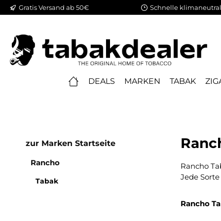
Gratis Versand ab 50€
Schnelle klimaneutral
springen
Zur Hauptnavigation springen
DEALS
MARKEN
TABAK
ZIG
Ranc
zur Marken Startseite
Rancho
Rancho Tab
Jede Sorte
Tabak
Rancho Tab