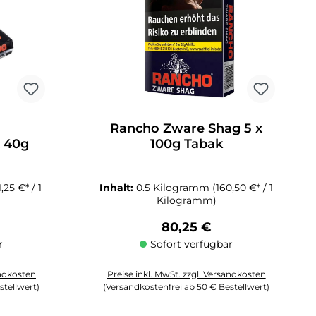
Rancho Zware Shag 5 x
tung von 5 von 5 Sternen
100g Tabak
x 40g
1,25 €* / 1
Inhalt:
0.5 Kilogramm
(160,50 €* / 1
Kilogramm)
Preis:
Regulärer Preis:
80,25 €
r
Sofort verfügbar
andkosten
Preise inkl. MwSt. zzgl. Versandkosten
stellwert)
(Versandkostenfrei ab 50 € Bestellwert)
 Anzahl zu erhöhen oder zu reduzieren.
chten Wert ein oder benutze die Schaltflächen um die Anzahl zu erhöhen 
Produkt Anzahl: Gib den gewünschten Wert ein oder