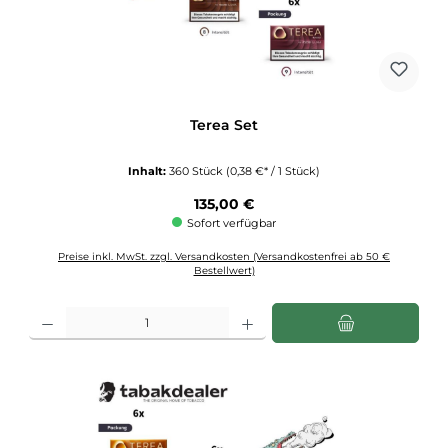
Terea Set
Inhalt:
360 Stück
(0,38 €* / 1 Stück)
Regulärer Preis:
135,00 €
Sofort verfügbar
Preise inkl. MwSt. zzgl. Versandkosten (Versandkostenfrei ab 50 €
Bestellwert)
Produkt Anzahl: Gib den gewünschten Wert ein oder benutze die Schaltflächen u