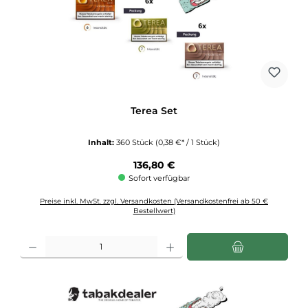
Terea Set
Inhalt:
360 Stück
(0,38 €* / 1 Stück)
Regulärer Preis:
136,80 €
Sofort verfügbar
Preise inkl. MwSt. zzgl. Versandkosten (Versandkostenfrei ab 50 €
Bestellwert)
Produkt Anzahl: Gib den gewünschten Wert ein oder benutze die Schaltflächen u