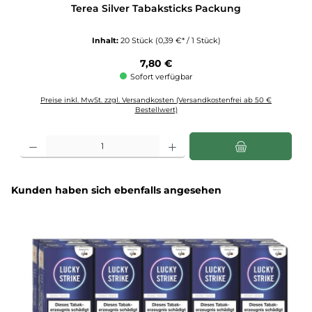
Terea Silver Tabaksticks Packung
Inhalt:
20 Stück
(0,39 €* / 1 Stück)
Regulärer Preis:
7,80 €
Sofort verfügbar
Preise inkl. MwSt. zzgl. Versandkosten (Versandkostenfrei ab 50 €
Bestellwert)
Produkt Anzahl: Gib den gewünschten Wert ein oder benutze die Schaltflächen u
Produktgalerie überspringen
Kunden haben sich ebenfalls angesehen