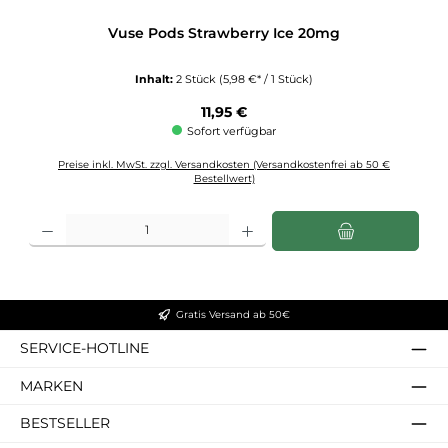
Vuse Pods Strawberry Ice 20mg
Inhalt:
2 Stück
(5,98 €* / 1 Stück)
Regulärer Preis:
11,95 €
Sofort verfügbar
Preise inkl. MwSt. zzgl. Versandkosten (Versandkostenfrei ab 50 €
Bestellwert)
Produkt Anzahl: Gib den gewünschten Wert ein oder benutze die Schaltflächen u
Gratis Versand ab 50€
SERVICE-HOTLINE
MARKEN
BESTSELLER