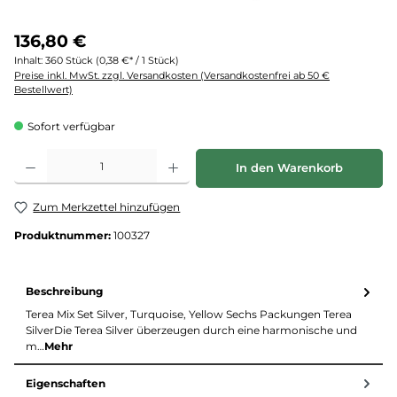
136,80 €
Inhalt:
360 Stück
(0,38 €* / 1 Stück)
Preise inkl. MwSt. zzgl. Versandkosten (Versandkostenfrei ab 50 €
Bestellwert)
Sofort verfügbar
Produkt Anzahl: Gib den gewünschten Wert ein oder benutze die Schaltflächen um d
In den Warenkorb
Zum Merkzettel hinzufügen
Produktnummer:
100327
Beschreibung
Terea Mix Set Silver, Turquoise, Yellow Sechs Packungen Terea
SilverDie Terea Silver überzeugen durch eine harmonische und
m…
Mehr
Eigenschaften