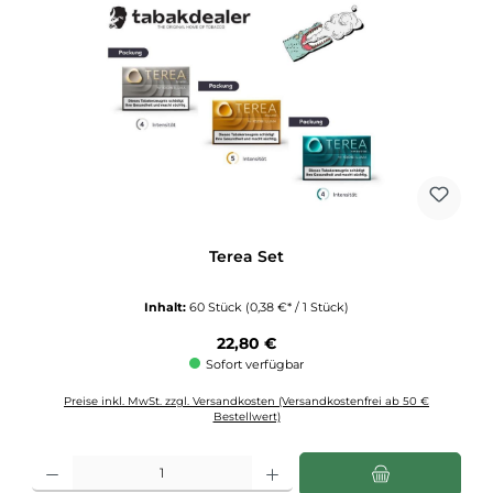
Terea Set
Inhalt:
60 Stück
(0,38 €* / 1 Stück)
Regulärer Preis:
22,80 €
Sofort verfügbar
Preise inkl. MwSt. zzgl. Versandkosten (Versandkostenfrei ab 50 €
Bestellwert)
Produkt Anzahl: Gib den gewünschten Wert ein oder benutze die Schaltflächen u