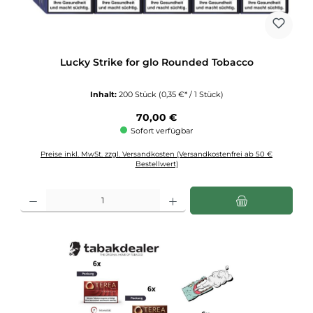
Lucky Strike for glo Rounded Tobacco
Inhalt:
200 Stück
(0,35 €* / 1 Stück)
Regulärer Preis:
70,00 €
Sofort verfügbar
Preise inkl. MwSt. zzgl. Versandkosten (Versandkostenfrei ab 50 €
Bestellwert)
Produkt Anzahl: Gib den gewünschten Wert ein oder benutze die Schaltflächen u