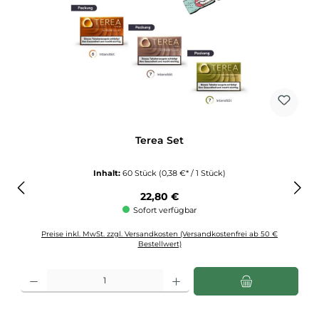
Terea Set
Inhalt:
60 Stück
(0,38 €* / 1 Stück)
Regulärer Preis:
22,80 €
Sofort verfügbar
Preise inkl. MwSt. zzgl. Versandkosten (Versandkostenfrei ab 50 €
Bestellwert)
Produkt Anzahl: Gib den gewünschten Wert ein oder benutze die Schaltflächen u