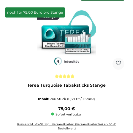
noch für 75,00 Euro pro Stange
Durchschnittliche Bewertung von 5 von 5 Sternen
Terea Turquoise Tabaksticks Stange
Inhalt:
200 Stück
(0,38 €* / 1 Stück)
Regulärer Preis:
75,00 €
Sofort verfügbar
Preise inkl. MwSt. zzgl. Versandkosten (Versandkostenfrei ab 50 €
Bestellwert)