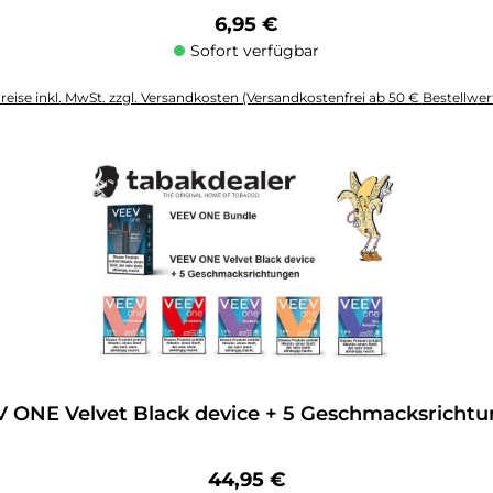
Regulärer Preis:
6,95 €
Sofort verfügbar
reise inkl. MwSt. zzgl. Versandkosten (Versandkostenfrei ab 50 € Bestellwer
altflächen um die Anzahl zu erhöhen oder zu reduzieren.
 ONE Velvet Black device + 5 Geschmacksricht
Regulärer Preis:
44,95 €