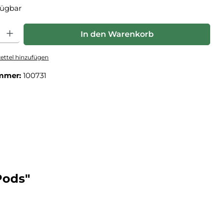
fügbar
: Gib den gewünschten Wert ein oder benutze die Schaltflächen um die Anz
In den Warenkorb
ttel hinzufügen
mmer:
100731
Pods"