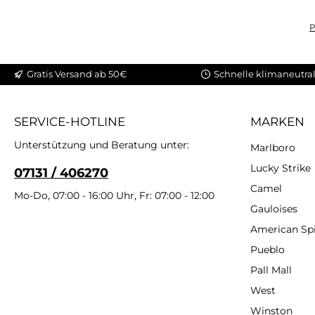
P
Produkt Anzahl: Gib den gewünschten Wert ein oder benutze die Sch
Gratis Versand ab 50€
Schnelle klimaneutral
SERVICE-HOTLINE
MARKEN
Unterstützung und Beratung unter:
Marlboro
Lucky Strike
07131 / 406270
Camel
Mo-Do, 07:00 - 16:00 Uhr, Fr: 07:00 - 12:00
Gauloises
American Spi
Pueblo
Pall Mall
West
Winston