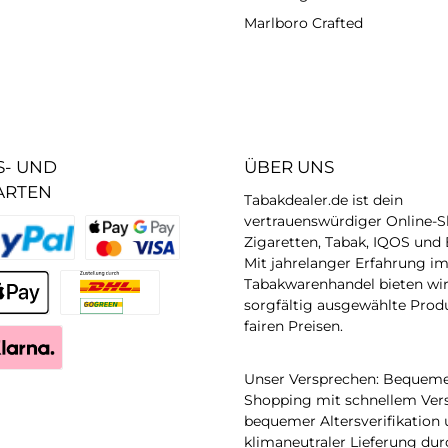
Marlboro Crafted
- UND
ÜBER UNS
ARTEN
Tabakdealer.de ist dein
vertrauenswürdiger Online-S
Zigaretten, Tabak, IQOS und 
Mit jahrelanger Erfahrung i
QuickPay - Kreditkarten
Tabakwarenhandel bieten wir 
sorgfältig ausgewählte Prod
plePay
DHL
fairen Preisen.
arna Sofort
Unser Versprechen: Bequeme
Shopping mit schnellem Ver
bequemer Altersverifikation
klimaneutraler Lieferung du