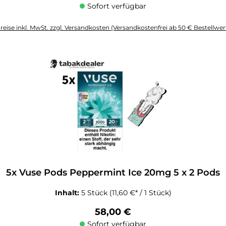
Sofort verfügbar
reise inkl. MwSt. zzgl. Versandkosten (Versandkostenfrei ab 50 € Bestellwer
altflächen um die Anzahl zu erhöhen oder zu reduzieren.
5x Vuse Pods Peppermint Ice 20mg 5 x 2 Pods
Inhalt:
5 Stück
(11,60 €* / 1 Stück)
Regulärer Preis:
58,00 €
Sofort verfügbar