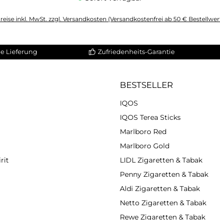
reise inkl. MwSt. zzgl. Versandkosten (Versandkostenfrei ab 50 € Bestellwer
altflächen um die Anzahl zu erhöhen oder zu reduzieren.
e Lieferung
Zufriedenheits-Garantie
BESTSELLER
IQOS
IQOS Terea Sticks
Marlboro Red
Marlboro Gold
rit
LIDL Zigaretten & Tabak
Penny Zigaretten & Tabak
Aldi Zigaretten & Tabak
Netto Zigaretten & Tabak
Rewe Zigaretten & Tabak