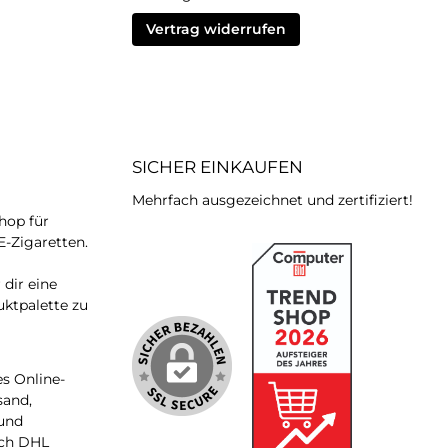
Vertrag widerrufen
SICHER EINKAUFEN
Mehrfach ausgezeichnet und zertifiziert!
hop für
E-Zigaretten.
m
dir eine
uktpalette zu
s Online-
sand,
 und
rch DHL