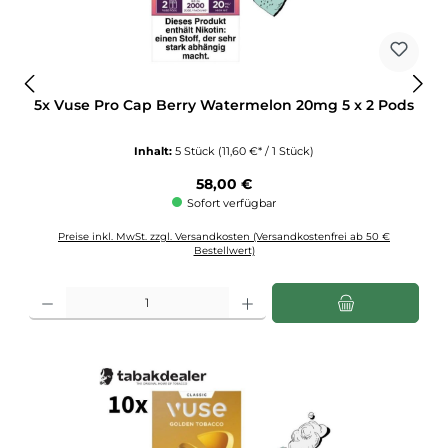
5x Vuse Pro Cap Berry Watermelon 20mg 5 x 2 Pods
Inhalt:
5 Stück
(11,60 €* / 1 Stück)
Regulärer Preis:
58,00 €
Sofort verfügbar
Preise inkl. MwSt. zzgl. Versandkosten (Versandkostenfrei ab 50 €
Bestellwert)
Produkt Anzahl: Gib den gewünschten Wert ein oder benutze die Schaltflächen u