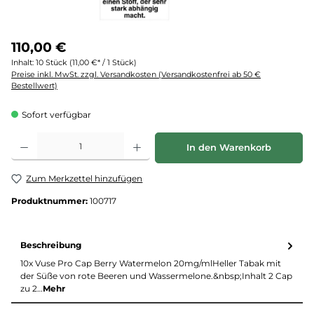
110,00 €
Inhalt:
10 Stück
(11,00 €* / 1 Stück)
Preise inkl. MwSt. zzgl. Versandkosten (Versandkostenfrei ab 50 €
Bestellwert)
Sofort verfügbar
Produkt Anzahl: Gib den gewünschten Wert ein oder benutze die Schaltflächen um d
In den Warenkorb
Zum Merkzettel hinzufügen
Produktnummer:
100717
Beschreibung
10x Vuse Pro Cap Berry Watermelon 20mg/mlHeller Tabak mit
der Süße von rote Beeren und Wassermelone.&nbsp;Inhalt 2 Cap
zu 2…
Mehr