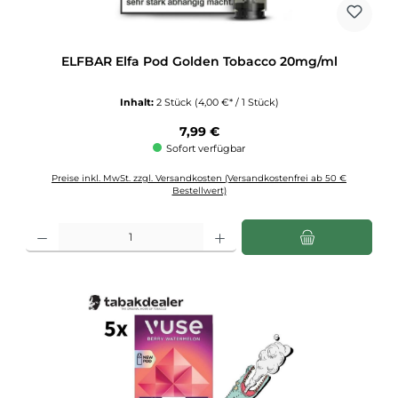
ELFBAR Elfa Pod Golden Tobacco 20mg/ml
Inhalt:
2 Stück
(4,00 €* / 1 Stück)
Regulärer Preis:
7,99 €
Sofort verfügbar
Preise inkl. MwSt. zzgl. Versandkosten (Versandkostenfrei ab 50 €
Bestellwert)
Produkt Anzahl: Gib den gewünschten Wert ein oder benutze die Schaltflächen u