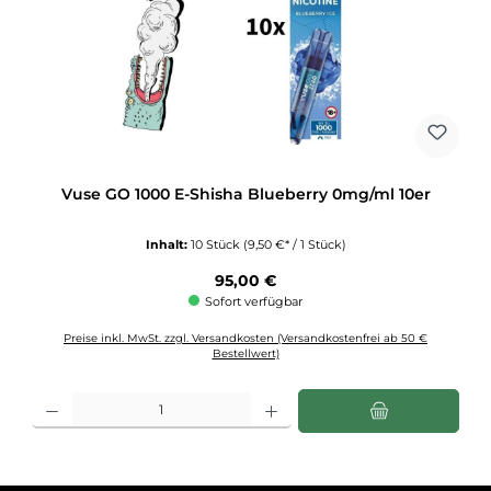
Vuse GO 1000 E-Shisha Blueberry 0mg/ml 10er
Inhalt:
10 Stück
(9,50 €* / 1 Stück)
Regulärer Preis:
95,00 €
Sofort verfügbar
Preise inkl. MwSt. zzgl. Versandkosten (Versandkostenfrei ab 50 €
Bestellwert)
Produkt Anzahl: Gib den gewünschten Wert ein oder benutze die Schaltflächen u