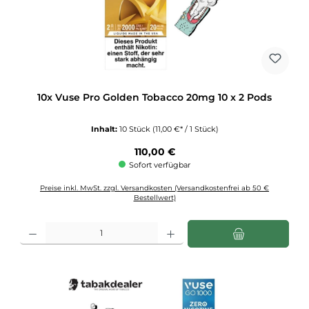
10x Vuse Pro Golden Tobacco 20mg 10 x 2 Pods
Inhalt:
10 Stück
(11,00 €* / 1 Stück)
Regulärer Preis:
110,00 €
Sofort verfügbar
Preise inkl. MwSt. zzgl. Versandkosten (Versandkostenfrei ab 50 €
Bestellwert)
Produkt Anzahl: Gib den gewünschten Wert ein oder benutze die Schaltflächen u