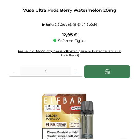
Vuse Ultra Pods Berry Watermelon 20mg
Inhalt:
2 Stück
(6,48 €* / 1 Stück)
Regulärer Preis:
12,95 €
Sofort verfügbar
Preise inkl. MwSt. zzgl. Versandkosten (Versandkostenfrei ab 50 €
Bestellwert)
Produkt Anzahl: Gib den gewünschten Wert ein oder benutze die Schaltflächen u