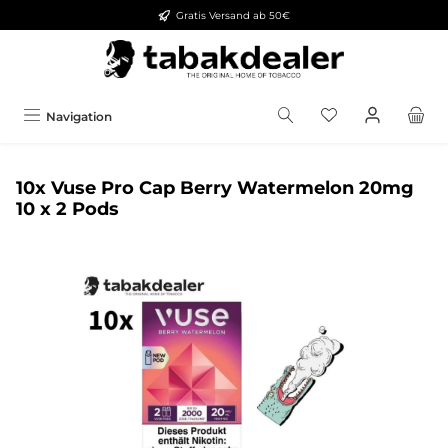
Gratis Versand ab 50€
alt springen
Navigation
10x Vuse Pro Cap Berry Watermelon 20mg
10 x 2 Pods
Bildergalerie überspringen