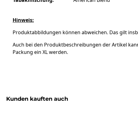
Tabakmischung:
American Blend
Hinweis:
Produktabbildungen können abweichen. Das gilt insbe
Auch bei den Produktbeschreibungen der Artikel kan
Packung ein XL werden.
Produktgalerie überspringen
Kunden kauften auch