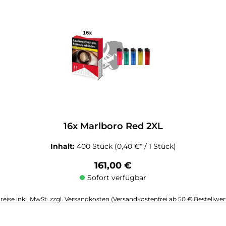
16x Marlboro Red 2XL
Inhalt:
400 Stück
(0,40 €* / 1 Stück)
Regulärer Preis:
161,00 €
Sofort verfügbar
reise inkl. MwSt. zzgl. Versandkosten (Versandkostenfrei ab 50 € Bestellwer
altflächen um die Anzahl zu erhöhen oder zu reduzieren.