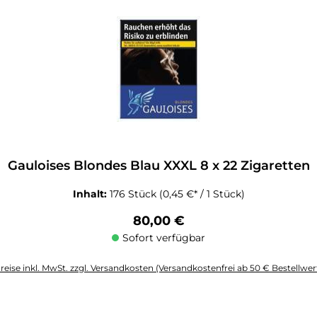
Gauloises Blondes Blau XXXL 8 x 22 Zigaretten
Inhalt:
176 Stück
(0,45 €* / 1 Stück)
Regulärer Preis:
80,00 €
Sofort verfügbar
reise inkl. MwSt. zzgl. Versandkosten (Versandkostenfrei ab 50 € Bestellwer
altflächen um die Anzahl zu erhöhen oder zu reduzieren.