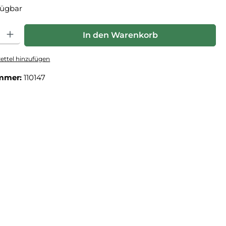
fügbar
: Gib den gewünschten Wert ein oder benutze die Schaltflächen um die Anz
In den Warenkorb
ttel hinzufügen
mmer:
110147