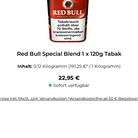
Red Bull Special Blend 1 x 120g Tabak
Inhalt:
0.12 Kilogramm
(191,25 €* / 1 Kilogramm)
Regulärer Preis:
22,95 €
Sofort verfügbar
reise inkl. MwSt. zzgl. Versandkosten (Versandkostenfrei ab 50 € Bestellwer
altflächen um die Anzahl zu erhöhen oder zu reduzieren.