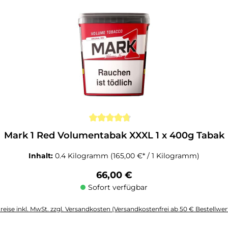
Mark 1 Red Volumentabak XXXL 1 x 400g Tabak
Inhalt:
0.4 Kilogramm
(165,00 €* / 1 Kilogramm)
Regulärer Preis:
66,00 €
Sofort verfügbar
reise inkl. MwSt. zzgl. Versandkosten (Versandkostenfrei ab 50 € Bestellwer
altflächen um die Anzahl zu erhöhen oder zu reduzieren.