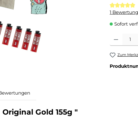
Durchschnit
1 Bewertun
Sofort ver
Produkt Anzahl
Zum Merkze
Produktnu
Bewertungen
Original Gold 155g "