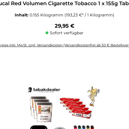
cal Red Volumen Cigarette Tobacco 1 x 155g Ta
Inhalt:
0.155 Kilogramm
(193,23 €* / 1 Kilogramm)
Regulärer Preis:
29,95 €
Sofort verfügbar
reise inkl. MwSt. zzgl. Versandkosten (Versandkostenfrei ab 50 € Bestellwer
altflächen um die Anzahl zu erhöhen oder zu reduzieren.