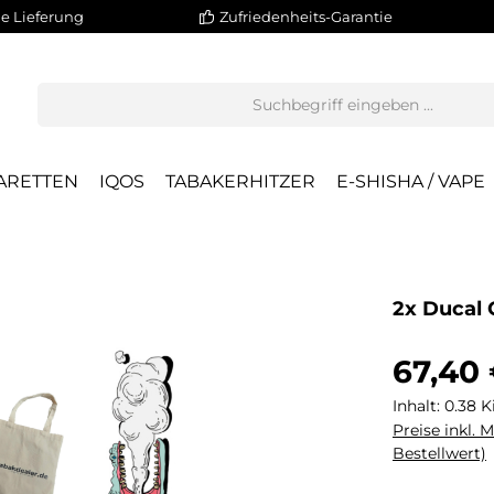
e Lieferung
Zufriedenheits-Garantie
ARETTEN
IQOS
TABAKERHITZER
E-SHISHA / VAPE
2x Ducal 
67,40
Inhalt:
0.38 
Preise inkl. 
Bestellwert)