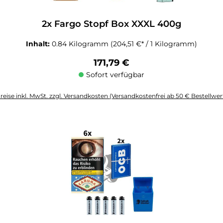
2x Fargo Stopf Box XXXL 400g
Inhalt:
0.84 Kilogramm
(204,51 €* / 1 Kilogramm)
Regulärer Preis:
171,79 €
Sofort verfügbar
reise inkl. MwSt. zzgl. Versandkosten (Versandkostenfrei ab 50 € Bestellwer
altflächen um die Anzahl zu erhöhen oder zu reduzieren.