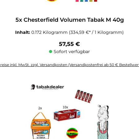
5x Chesterfield Volumen Tabak M 40g
Inhalt:
0.172 Kilogramm
(334,59 €* / 1 Kilogramm)
Regulärer Preis:
57,55 €
Sofort verfügbar
reise inkl. MwSt. zzgl. Versandkosten (Versandkostenfrei ab 50 € Bestellwer
altflächen um die Anzahl zu erhöhen oder zu reduzieren.