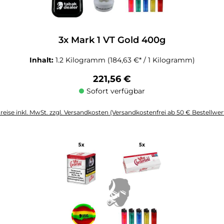
3x Mark 1 VT Gold 400g
Inhalt:
1.2 Kilogramm
(184,63 €* / 1 Kilogramm)
Regulärer Preis:
221,56 €
Sofort verfügbar
reise inkl. MwSt. zzgl. Versandkosten (Versandkostenfrei ab 50 € Bestellwer
altflächen um die Anzahl zu erhöhen oder zu reduzieren.