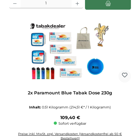
2x Paramount Blue Tabak Dose 230g
Inhalt:
0.51 Kilogramm
(214,51 €* / 1 Kilogramm)
Regulärer Preis:
109,40 €
Sofort verfügbar
Preise inkl. MwSt. zzgl. Versandkosten (Versandkostenfrei ab 50 €
Bestellwert)