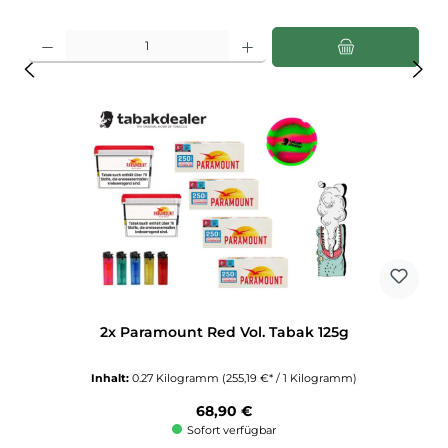
Produkt Anzahl: Gib den gewünschten Wert ein oder benutze die Schaltflächen u
2x Paramount Red Vol. Tabak 125g
Inhalt:
0.27 Kilogramm
(255,19 €* / 1 Kilogramm)
Regulärer Preis:
68,90 €
Sofort verfügbar