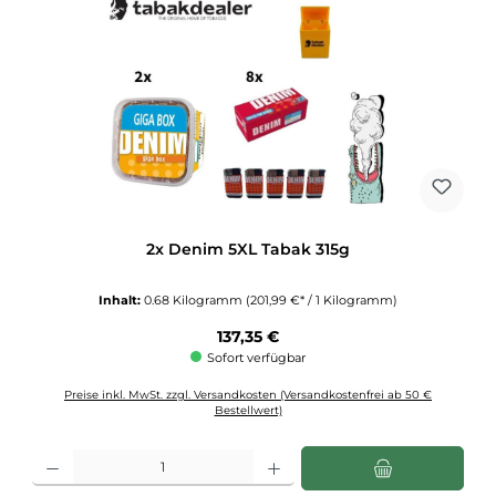
2x Denim 5XL Tabak 315g
Inhalt:
0.68 Kilogramm
(201,99 €* / 1 Kilogramm)
Regulärer Preis:
137,35 €
Sofort verfügbar
Preise inkl. MwSt. zzgl. Versandkosten (Versandkostenfrei ab 50 €
Bestellwert)
Produkt Anzahl: Gib den gewünschten Wert ein oder benutze die Schaltflächen u