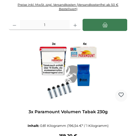
Preise inkl. MwSt. zzgl. Versandkosten (Versandkostenfrei ab 50 €
Bestellwert)
Produkt Anzahl: Gib den gewünschten Wert ein oder benutze die Schaltflächen u
3x Paramount Volumen Tabak 230g
Inhalt:
0.81 Kilogramm
(196,54 €* / 1 Kilogramm)
Regulärer Preis:
159,20 €