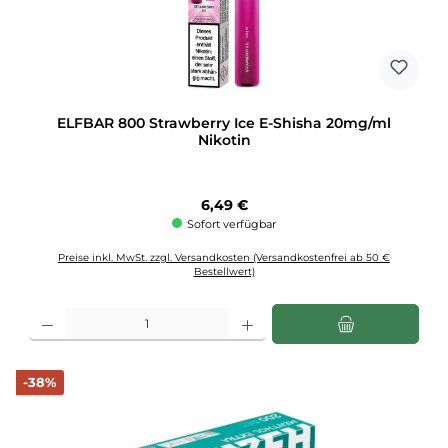
ELFBAR 800 Strawberry Ice E-Shisha 20mg/ml
Nikotin
Regulärer Preis:
6,49 €
Sofort verfügbar
Preise inkl. MwSt. zzgl. Versandkosten (Versandkostenfrei ab 50 €
Bestellwert)
Produkt Anzahl: Gib den gewünschten Wert ein oder benutze die Schaltflächen u
Rabatt
-38%