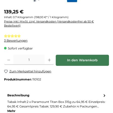
139,25 €
Inhalt:
0.7 Kilogramm
(198,93 €* / 1 Kilogramm)
Preise inkl. MwSt. zzgl. Versandkosten (Versandkostenfrei ab 50 €
Bestellwert)
Durchschnittliche Bewertung von 5 von 5 Sternen
3 Bewertungen
Sofort verfügbar
Produkt Anzahl: Gib den gewünschten Wert ein oder benutze die Schaltflächen um d
In den Warenkorb
Zum Merkzettel hinzufügen
Produktnummer:
110102
Beschreibung
Tabak Inhalt:2 x Paramount Titan Box 315g zu 64,95 € Einzelpreis:
64,95 € Gesamtpreis Tabak: 129,90 € Zubehör:4 Packungen…
Mehr