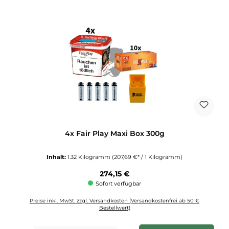
4x Fair Play Maxi Box 300g
Inhalt:
1.32 Kilogramm
(207,69 €* / 1 Kilogramm)
Regulärer Preis:
274,15 €
Sofort verfügbar
Preise inkl. MwSt. zzgl. Versandkosten (Versandkostenfrei ab 50 €
Bestellwert)
Produkt Anzahl: Gib den gewünschten Wert ein oder benutze die Schaltflächen u