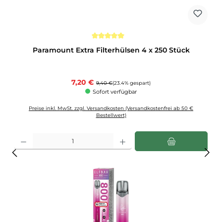
Durchschnittliche Bewertung von 5 von 5 Sternen
Paramount Extra Filterhülsen 4 x 250 Stück
Verkaufspreis:
7,20 €
Regulärer Preis:
9,40 €
(23.4% gespart)
Sofort verfügbar
Preise inkl. MwSt. zzgl. Versandkosten (Versandkostenfrei ab 50 €
Bestellwert)
Produkt Anzahl: Gib den gewünschten Wert ein oder benutze die Schaltflächen u