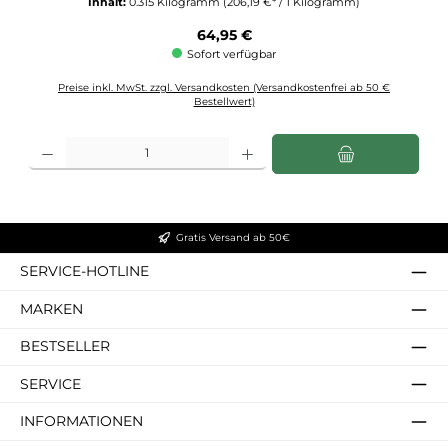
Inhalt:
0.315 Kilogramm
(206,19 €* / 1 Kilogramm)
Regulärer Preis:
64,95 €
Sofort verfügbar
Preise inkl. MwSt. zzgl. Versandkosten (Versandkostenfrei ab 50 €
Bestellwert)
Produkt Anzahl: Gib den gewünschten Wert ein oder benutze die Schaltflächen u
Gratis Versand ab 50€
SERVICE-HOTLINE
MARKEN
BESTSELLER
SERVICE
INFORMATIONEN