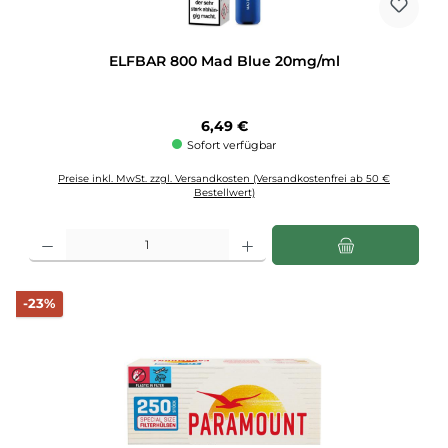
ELFBAR 800 Mad Blue 20mg/ml
Regulärer Preis:
6,49 €
Sofort verfügbar
Preise inkl. MwSt. zzgl. Versandkosten (Versandkostenfrei ab 50 €
Bestellwert)
Produkt Anzahl: Gib den gewünschten Wert ein oder benutze die Schaltflächen u
Rabatt
-23%