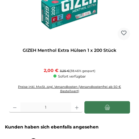
GIZEH Menthol Extra Hülsen 1 x 200 Stück
Verkaufspreis:
2,00 €
Regulärer Preis:
3,25 €
(38.46% gespart)
Sofort verfügbar
Preise inkl. MwSt. zzgl. Versandkosten (Versandkostenfrei ab 50 €
Bestellwert)
Produkt Anzahl: Gib den gewünschten Wert ein oder benutze die Schaltflächen u
Produktgalerie überspringen
Kunden haben sich ebenfalls angesehen