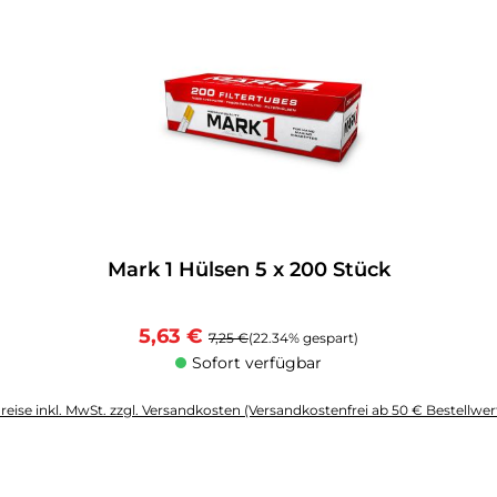
Mark 1 Hülsen 5 x 200 Stück
Verkaufspreis:
Regulärer Preis:
5,63 €
7,25 €
(22.34% gespart)
Sofort verfügbar
reise inkl. MwSt. zzgl. Versandkosten (Versandkostenfrei ab 50 € Bestellwer
altflächen um die Anzahl zu erhöhen oder zu reduzieren.