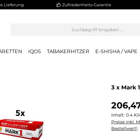
e Lieferung
Zufriedenheits-Garantie
ARETTEN
IQOS
TABAKERHITZER
E-SHISHA / VAPE
3 x Mark 
206,4
Inhalt:
0.4 K
Preise inkl. 
Bestellwert)