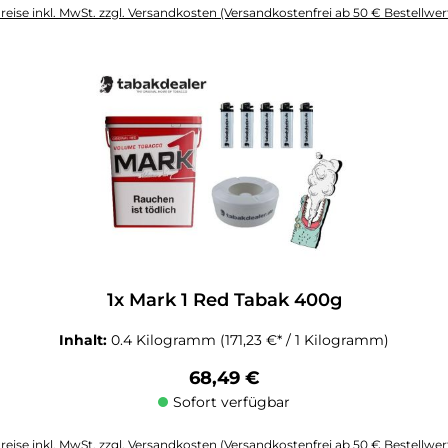
reise inkl. MwSt. zzgl. Versandkosten (Versandkostenfrei ab 50 € Bestellwer
altflächen um die Anzahl zu erhöhen oder zu reduzieren.
1x Mark 1 Red Tabak 400g
Inhalt:
0.4 Kilogramm
(171,23 €* / 1 Kilogramm)
Regulärer Preis:
68,49 €
Sofort verfügbar
reise inkl. MwSt. zzgl. Versandkosten (Versandkostenfrei ab 50 € Bestellwer