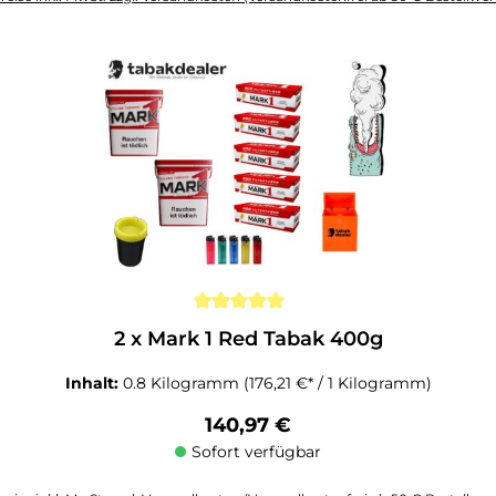
altflächen um die Anzahl zu erhöhen oder zu reduzieren.
2 x Mark 1 Red Tabak 400g
Inhalt:
0.8 Kilogramm
(176,21 €* / 1 Kilogramm)
Regulärer Preis:
140,97 €
Sofort verfügbar