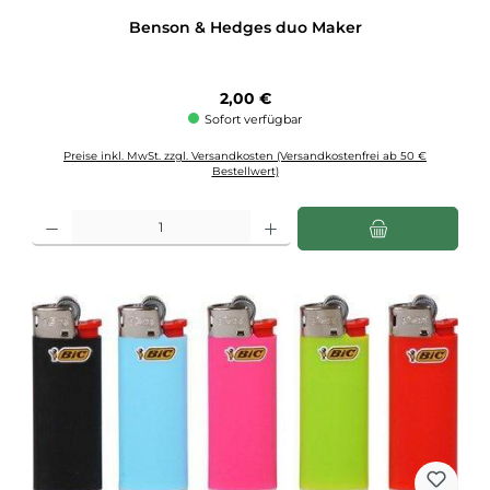
Benson & Hedges duo Maker
Regulärer Preis:
2,00 €
Sofort verfügbar
Preise inkl. MwSt. zzgl. Versandkosten (Versandkostenfrei ab 50 €
Bestellwert)
Produkt Anzahl: Gib den gewünschten Wert ein oder benutze die Schaltflächen u