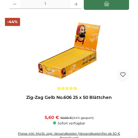
Produkt Anzahl: Gib den gewünschten Wert ein oder benutze die Schaltflächen u
Rabatt
-44%
Durchschnittliche Bewertung von 5 von 5 Sternen
Zig-Zag Gelb No.606 25 x 50 Blättchen
Verkaufspreis:
5,60 €
Regulärer Preis:
10,00 €
(44% gespart)
Sofort verfügbar
Preise inkl. MwSt. zzgl. Versandkosten (Versandkostenfrei ab 50 €
Bestellwert)