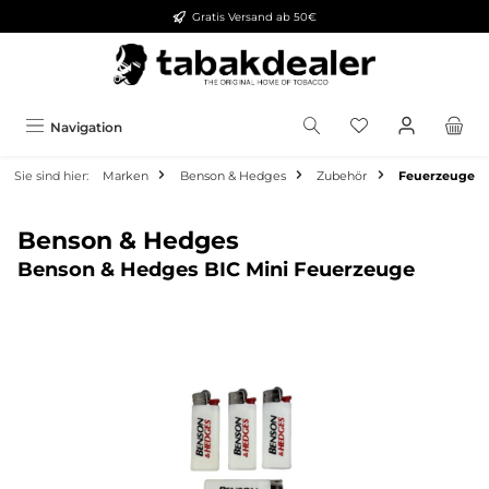
Gratis Versand ab 50€
alt springen
Navigation
Sie sind hier:
Marken
Benson & Hedges
Zubehör
Feuerzeuge
Benson & Hedges
Benson & Hedges BIC Mini Feuerzeuge
Bildergalerie überspringen