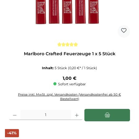
Durchschnittliche Bewertung von 5 von 5 Sternen
Marlboro Crafted Feuerzeuge 1 x 5 Stück
Inhalt:
5 Stück
(0,20 €* / 1 Stück)
Regulärer Preis:
1,00 €
Sofort verfügbar
Preise inkl. MwSt. zzgl. Versandkosten (Versandkostenfrei ab 50 €
Bestellwert)
Produkt Anzahl: Gib den gewünschten Wert ein oder benutze die Schaltflächen u
Rabatt
-41%