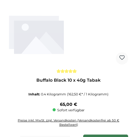
Durchschnittliche Bewertung von 5 von 5 Sternen
Buffalo Black 10 x 40g Tabak
Inhalt:
0.4 Kilogramm
(162,50 €* / 1 Kilogramm)
Regulärer Preis:
65,00 €
Sofort verfügbar
Preise inkl. MwSt. zzgl. Versandkosten (Versandkostenfrei ab 50 €
Bestellwert)