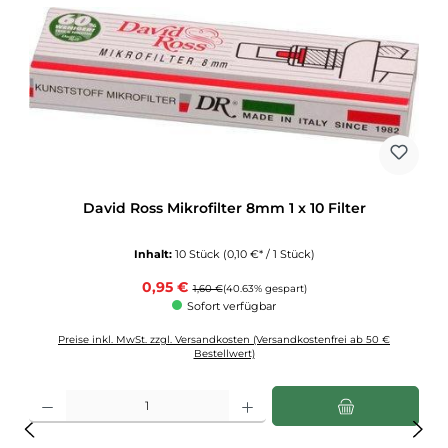
David Ross Mikrofilter 8mm 1 x 10 Filter
Inhalt:
10 Stück
(0,10 €* / 1 Stück)
Verkaufspreis:
0,95 €
Regulärer Preis:
1,60 €
(40.63% gespart)
Sofort verfügbar
Preise inkl. MwSt. zzgl. Versandkosten (Versandkostenfrei ab 50 €
Bestellwert)
Produkt Anzahl: Gib den gewünschten Wert ein oder benutze die Schaltflächen u