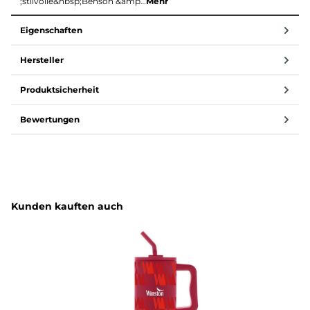
;stilvolle&nbsp;Benson &amp…
Mehr
Eigenschaften
Hersteller
Produktsicherheit
Bewertungen
Produktgalerie überspringen
Kunden kauften auch