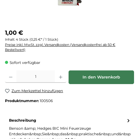
1,00 €
Inhalt:
4 Stück
(0,25 €* / 1 Stück)
Preise inkl. MwSt. zzgl. Versandkosten (Versandkostenfrei ab 50 €
Bestellwert)
Sofort verfügbar
Produkt Anzahl: Gib den gewünschten Wert ein oder benutze die Schaltflächen um d
In den Warenkorb
Zum Merkzettel hinzufügen
Produktnummer:
100506
Beschreibung
Benson &amp; Hedges BIC Mini Feuerzeuge
Entdecken&nbsp;Sie&nbsp;das&nbsp;praktische&nbsp;und&nbsp