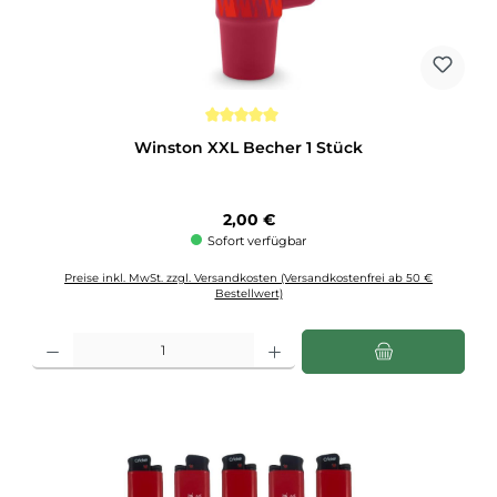
Durchschnittliche Bewertung von 5 von 5 Sternen
Winston XXL Becher 1 Stück
Regulärer Preis:
2,00 €
Sofort verfügbar
Preise inkl. MwSt. zzgl. Versandkosten (Versandkostenfrei ab 50 €
Bestellwert)
Produkt Anzahl: Gib den gewünschten Wert ein oder benutze die Schaltflächen u