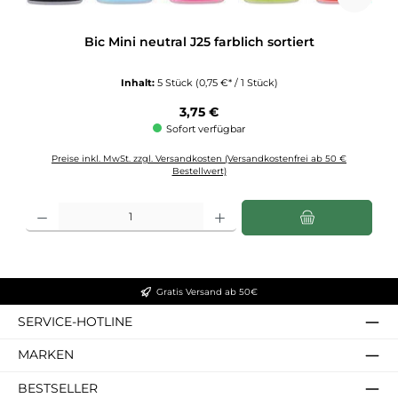
Bic Mini neutral J25 farblich sortiert
Inhalt:
5 Stück
(0,75 €* / 1 Stück)
Regulärer Preis:
3,75 €
Sofort verfügbar
Preise inkl. MwSt. zzgl. Versandkosten (Versandkostenfrei ab 50 €
Bestellwert)
Produkt Anzahl: Gib den gewünschten Wert ein oder benutze die Schaltflächen u
Gratis Versand ab 50€
SERVICE-HOTLINE
MARKEN
BESTSELLER