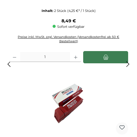
Inhalt:
2 Stück
(4,25 €* / 1 Stück)
Regulärer Preis:
8,49 €
Sofort verfügbar
Preise inkl. MwSt. zzgl. Versandkosten (Versandkostenfrei ab 50 €
Bestellwert)
Produkt Anzahl: Gib den gewünschten Wert ein oder benutze die Schaltflächen u