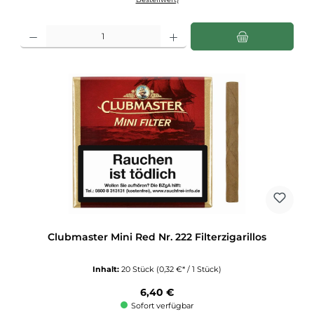
Produkt Anzahl: Gib den gewünschten Wert ein oder benutze die Schaltflächen u
Clubmaster Mini Red Nr. 222 Filterzigarillos
Inhalt:
20 Stück
(0,32 €* / 1 Stück)
Regulärer Preis:
6,40 €
Sofort verfügbar