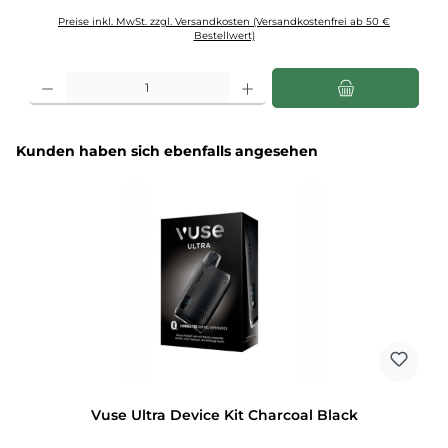
Preise inkl. MwSt. zzgl. Versandkosten (Versandkostenfrei ab 50 €
Bestellwert)
Produkt Anzahl: Gib den gewünschten Wert ein oder benutze die Schaltflächen u
Produktgalerie überspringen
Kunden haben sich ebenfalls angesehen
Vuse Ultra Device Kit Charcoal Black