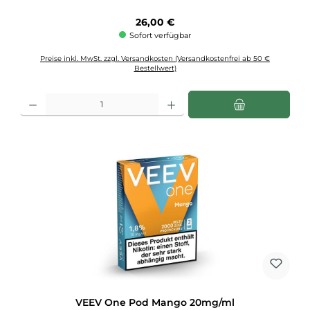
Regulärer Preis:
26,00 €
Sofort verfügbar
Preise inkl. MwSt. zzgl. Versandkosten (Versandkostenfrei ab 50 €
Bestellwert)
Produkt Anzahl: Gib den gewünschten Wert ein oder benutze die Schaltflächen u
VEEV One Pod Mango 20mg/ml