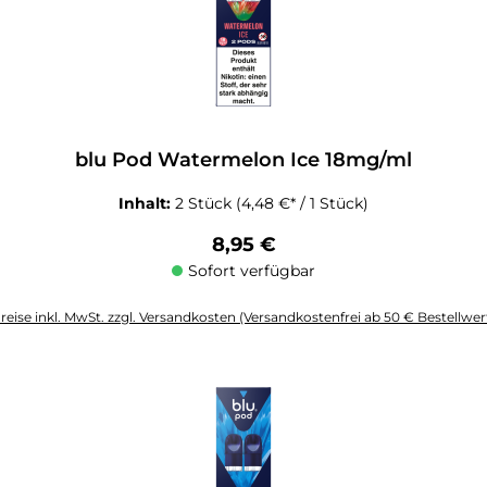
blu Pod Watermelon Ice 18mg/ml
Inhalt:
2 Stück
(4,48 €* / 1 Stück)
Regulärer Preis:
8,95 €
Sofort verfügbar
reise inkl. MwSt. zzgl. Versandkosten (Versandkostenfrei ab 50 € Bestellwer
altflächen um die Anzahl zu erhöhen oder zu reduzieren.