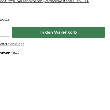
MwSt. zzgl. Versandkosten (Versandkostenfrei ab 50 €
fügbar
: Gib den gewünschten Wert ein oder benutze die Schaltflächen um die Anz
In den Warenkorb
ttel hinzufügen
mmer:
9142