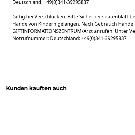
Deutschland: +49(0)341-39295837
Giftig bei Verschlucken. Bitte Sicherheitsdatenblatt b
Hände von Kindern gelangen. Nach Gebrauch Hände g
GIFTINFORMATIONSZENTRUM/Arzt anrufen. Unter Versc
Notrufnummer: Deutschland: +49(0)341-39295837
Produktgalerie überspringen
Kunden kauften auch