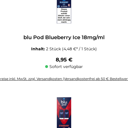
blu Pod Blueberry Ice 18mg/ml
Inhalt:
2 Stück
(4,48 €* / 1 Stück)
Regulärer Preis:
8,95 €
Sofort verfügbar
reise inkl. MwSt. zzgl. Versandkosten (Versandkostenfrei ab 50 € Bestellwer
altflächen um die Anzahl zu erhöhen oder zu reduzieren.