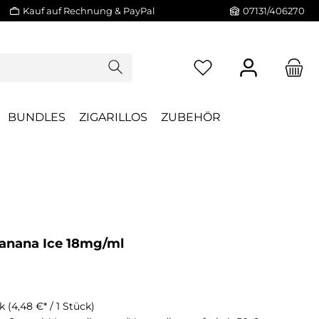
Kauf auf Rechnung & PayPal
07131/406270
BUNDLES
ZIGARILLOS
ZUBEHÖR
Banana Ice 18mg/ml
ck
(4,48 €* / 1 Stück)