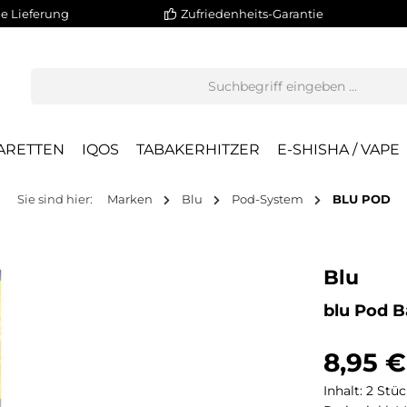
e Lieferung
Zufriedenheits-Garantie
ARETTEN
IQOS
TABAKERHITZER
E-SHISHA / VAPE
Sie sind hier:
Marken
Blu
Pod-System
BLU POD
Blu
blu Pod 
8,95 €
Inhalt:
2 Stü