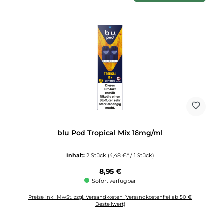
blu Pod Tropical Mix 18mg/ml
Inhalt:
2 Stück
(4,48 €* / 1 Stück)
Regulärer Preis:
8,95 €
Sofort verfügbar
Preise inkl. MwSt. zzgl. Versandkosten (Versandkostenfrei ab 50 €
Bestellwert)