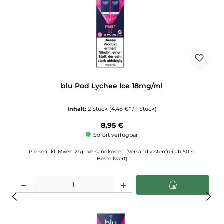
blu Pod Lychee Ice 18mg/ml
Inhalt:
2 Stück
(4,48 €* / 1 Stück)
Regulärer Preis:
8,95 €
Sofort verfügbar
Preise inkl. MwSt. zzgl. Versandkosten (Versandkostenfrei ab 50 €
Bestellwert)
Produkt Anzahl: Gib den gewünschten Wert ein oder benutze die Schaltflächen u