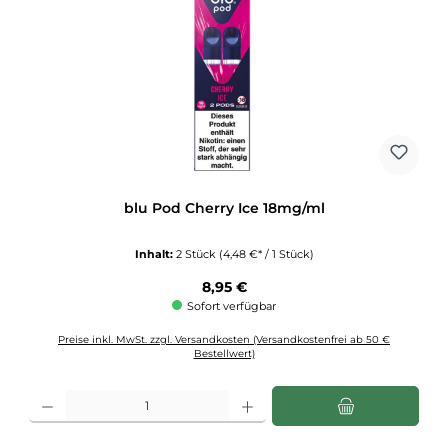
blu Pod Cherry Ice 18mg/ml
Inhalt:
2 Stück
(4,48 €* / 1 Stück)
Regulärer Preis:
8,95 €
Sofort verfügbar
Preise inkl. MwSt. zzgl. Versandkosten (Versandkostenfrei ab 50 €
Bestellwert)
Produkt Anzahl: Gib den gewünschten Wert ein oder benutze die Schaltflächen u