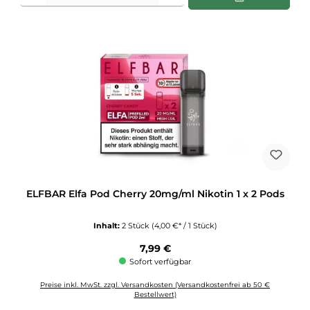
ELFBAR Elfa Pod Cherry 20mg/ml Nikotin 1 x 2 Pods
Inhalt:
2 Stück
(4,00 €* / 1 Stück)
Regulärer Preis:
7,99 €
Sofort verfügbar
Preise inkl. MwSt. zzgl. Versandkosten (Versandkostenfrei ab 50 €
Bestellwert)