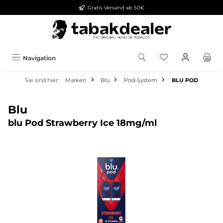
Gratis Versand ab 50€
alt springen
Navigation
Sie sind hier:
Marken
Blu
Pod-System
BLU POD
Blu
blu Pod Strawberry Ice 18mg/ml
Bildergalerie überspringen