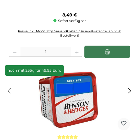
Regulärer Preis:
8,49 €
Sofort verfügbar
Preise inkl. MwSt. zzgl. Versandkosten (Versandkostenfrei ab 50 €
Bestellwert)
Produkt Anzahl: Gib den gewünschten Wert ein oder benutze die Schaltflächen u
noch mit 255g für 49,95 Euro