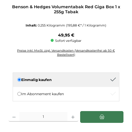
Durchschnittliche Bewertung von 5 von 5 Sternen
Benson & Hedges Volumentabak Red Giga Box 1 x
255g Tabak
Inhalt:
0.255 Kilogramm
(195,88 €* / 1 Kilogramm)
Regulärer Preis:
49,95 €
Sofort verfügbar
Preise inkl. MwSt. zzgl. Versandkosten (Versandkostenfrei ab 50 €
Bestellwert)
Einmalig kaufen
Im Abonnement kaufen
Produkt Anzahl: Gib den gewünschten Wert ein oder benutze die Schaltflächen u