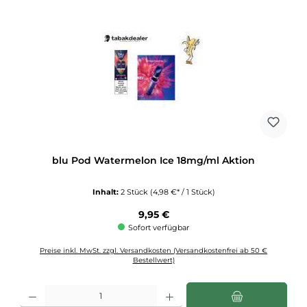
blu Pod Watermelon Ice 18mg/ml Aktion
Inhalt:
2 Stück
(4,98 €* / 1 Stück)
Regulärer Preis:
9,95 €
Sofort verfügbar
Preise inkl. MwSt. zzgl. Versandkosten (Versandkostenfrei ab 50 €
Bestellwert)
Produkt Anzahl: Gib den gewünschten Wert ein oder benutze die Schaltflächen u