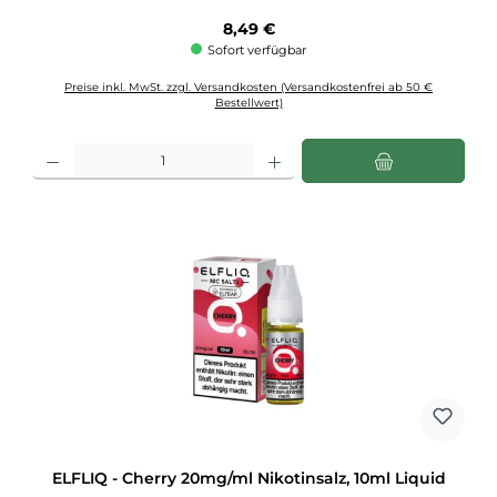
Regulärer Preis:
8,49 €
Sofort verfügbar
Preise inkl. MwSt. zzgl. Versandkosten (Versandkostenfrei ab 50 €
Bestellwert)
Produkt Anzahl: Gib den gewünschten Wert ein oder benutze die Schaltflächen u
ELFLIQ - Cherry 20mg/ml Nikotinsalz, 10ml Liquid