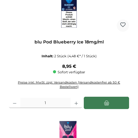
blu Pod Blueberry Ice 18mg/ml
Inhalt:
2 Stück
(4,48 €* / 1 Stück)
Regulärer Preis:
8,95 €
Sofort verfügbar
Preise inkl. MwSt. zzgl. Versandkosten (Versandkostenfrei ab 50 €
Bestellwert)
Produkt Anzahl: Gib den gewünschten Wert ein oder benutze die Schaltflächen u