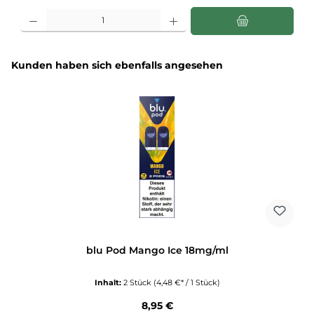
Produkt Anzahl: Gib den gewünschten Wert ein oder benutze die Schaltflächen u
Produktgalerie überspringen
Kunden haben sich ebenfalls angesehen
blu Pod Mango Ice 18mg/ml
Inhalt:
2 Stück
(4,48 €* / 1 Stück)
Regulärer Preis:
8,95 €