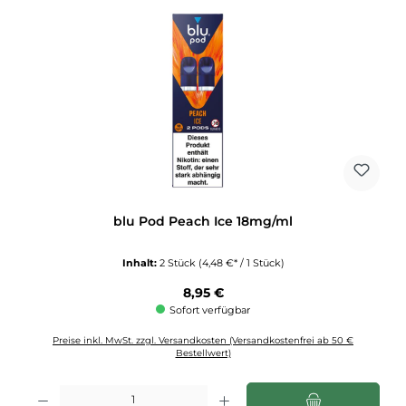
blu Pod Peach Ice 18mg/ml
Inhalt:
2 Stück
(4,48 €* / 1 Stück)
Regulärer Preis:
8,95 €
Sofort verfügbar
Preise inkl. MwSt. zzgl. Versandkosten (Versandkostenfrei ab 50 €
Bestellwert)
Produkt Anzahl: Gib den gewünschten Wert ein oder benutze die Schaltflächen u