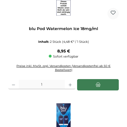
blu Pod Watermelon Ice 18mg/ml
Inhalt:
2 Stück
(4,48 €* / 1 Stück)
Regulärer Preis:
8,95 €
Sofort verfügbar
Preise inkl. MwSt. zzgl. Versandkosten (Versandkostenfrei ab 50 €
Bestellwert)
Produkt Anzahl: Gib den gewünschten Wert ein oder benutze die Schaltflächen u