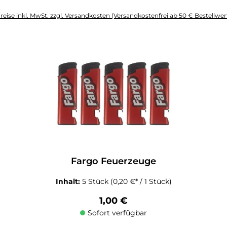
reise inkl. MwSt. zzgl. Versandkosten (Versandkostenfrei ab 50 € Bestellwer
altflächen um die Anzahl zu erhöhen oder zu reduzieren.
Fargo Feuerzeuge
Inhalt:
5 Stück
(0,20 €* / 1 Stück)
Regulärer Preis:
1,00 €
Sofort verfügbar