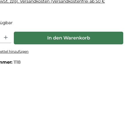
MwSt. zzgl. Versandkosten (Versandkostenfrei ab 50 €
fügbar
: Gib den gewünschten Wert ein oder benutze die Schaltflächen um die Anz
In den Warenkorb
ttel hinzufügen
mmer:
1118