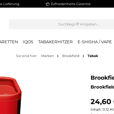
e Lieferung
Zufriedenheits-Garantie
ARETTEN
IQOS
TABAKERHITZER
E-SHISHA / VAPE
Sie sind hier:
Marken
Brookfield
Tabak
Brookfi
Brookfiel
24,60
Inhalt:
0.12 