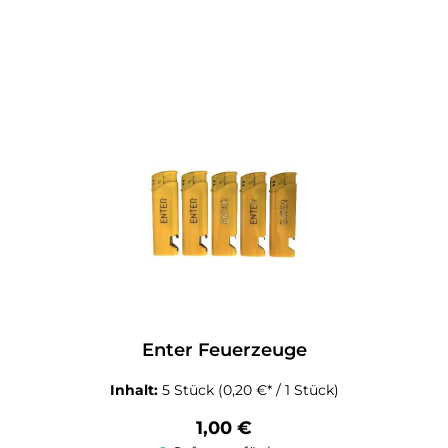
Enter Feuerzeuge
Inhalt:
5 Stück
(0,20 €* / 1 Stück)
Regulärer Preis:
1,00 €