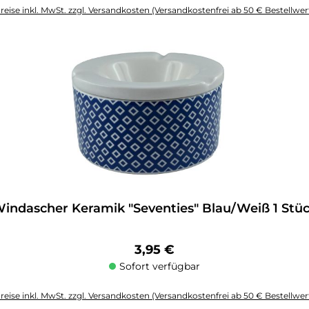
reise inkl. MwSt. zzgl. Versandkosten (Versandkostenfrei ab 50 € Bestellwer
altflächen um die Anzahl zu erhöhen oder zu reduzieren.
indascher Keramik "Seventies" Blau/Weiß 1 Stü
Regulärer Preis:
3,95 €
Sofort verfügbar
reise inkl. MwSt. zzgl. Versandkosten (Versandkostenfrei ab 50 € Bestellwer