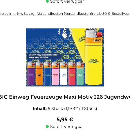
Sofort verfügbar
reise inkl. MwSt. zzgl. Versandkosten (Versandkostenfrei ab 50 € Bestellwer
altflächen um die Anzahl zu erhöhen oder zu reduzieren.
BIC Einweg Feuerzeuge Maxi Motiv J26 Jugendw
Inhalt:
5 Stück
(1,19 €* / 1 Stück)
Regulärer Preis:
5,95 €
Sofort verfügbar