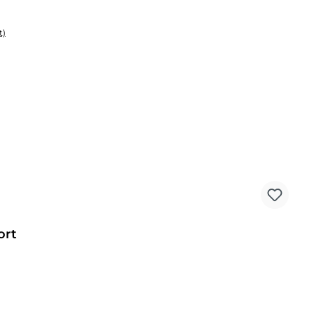
t)
ort