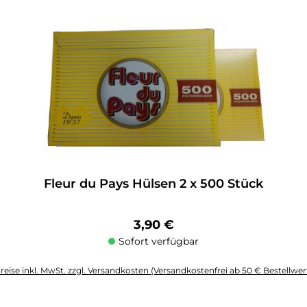
altflächen um die Anzahl zu erhöhen oder zu reduzieren.
Fleur du Pays Hülsen 2 x 500 Stück
Regulärer Preis:
3,90 €
Sofort verfügbar
reise inkl. MwSt. zzgl. Versandkosten (Versandkostenfrei ab 50 € Bestellwer
altflächen um die Anzahl zu erhöhen oder zu reduzieren.