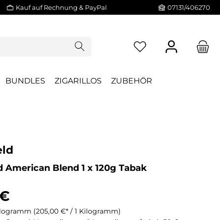
Kauf auf Rechnung & PayPal
07131/406270
BUNDLES
ZIGARILLOS
ZUBEHÖR
eld
d American Blend 1 x 120g Tabak
 €
Kilogramm
(205,00 €* / 1 Kilogramm)