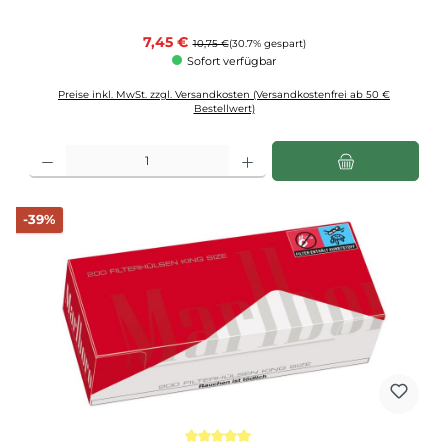
Verkaufspreis:
7,45 €
Regulärer Preis:
10,75 €
(30.7% gespart)
Sofort verfügbar
Preise inkl. MwSt. zzgl. Versandkosten (Versandkostenfrei ab 50 €
Bestellwert)
Produkt Anzahl: Gib den gewünschten Wert ein oder benutze die Schaltflächen u
Rabatt
-39%