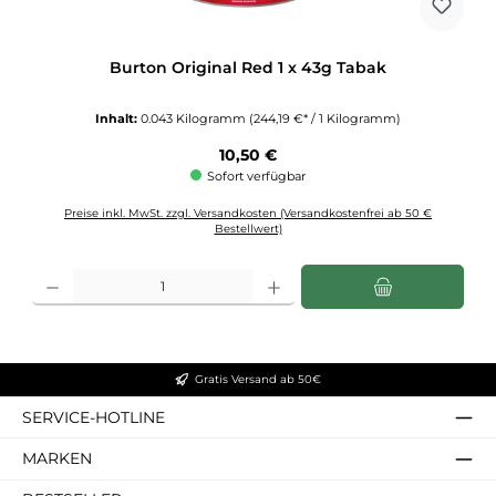
Burton Original Red 1 x 43g Tabak
Inhalt:
0.043 Kilogramm
(244,19 €* / 1 Kilogramm)
Regulärer Preis:
10,50 €
Sofort verfügbar
Preise inkl. MwSt. zzgl. Versandkosten (Versandkostenfrei ab 50 €
Bestellwert)
Produkt Anzahl: Gib den gewünschten Wert ein oder benutze die Schaltflächen u
Gratis Versand ab 50€
SERVICE-HOTLINE
MARKEN