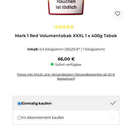
Durchschnittliche Bewertung von 4.6 von 5 Sternen
Mark 1 Red Volumentabak XXXL 1 x 400g Tabak
Inhalt:
0.4 Kilogramm
(165,00 €* / 1 Kilogramm)
Regulärer Preis:
66,00 €
Sofort verfügbar
Preise inkl. MwSt. zzgl. Versandkosten (Versandkostenfrei ab 50 €
Bestellwert)
Einmalig kaufen
Im Abonnement kaufen