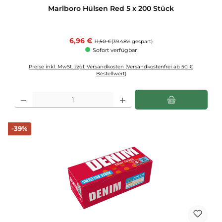
Durchschnittliche Bewertung von 5 von 5 Sternen
Marlboro Hülsen Red 5 x 200 Stück
Verkaufspreis:
6,96 €
Regulärer Preis:
11,50 €
(39.48% gespart)
Sofort verfügbar
Preise inkl. MwSt. zzgl. Versandkosten (Versandkostenfrei ab 50 €
Bestellwert)
Produkt Anzahl: Gib den gewünschten Wert ein oder benutze die Schaltflächen u
Rabatt
-39%