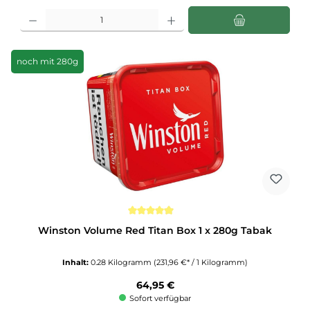
Produkt Anzahl: Gib den gewünschten Wert ein oder benutze die Schaltflächen u
noch mit 280g
Durchschnittliche Bewertung von 4.9 von 5 Sternen
Winston Volume Red Titan Box 1 x 280g Tabak
Inhalt:
0.28 Kilogramm
(231,96 €* / 1 Kilogramm)
Regulärer Preis:
64,95 €
Sofort verfügbar