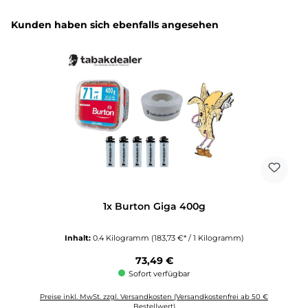
Produktgalerie überspringen
Kunden haben sich ebenfalls angesehen
1x Burton Giga 400g
Inhalt:
0.4 Kilogramm
(183,73 €* / 1 Kilogramm)
Regulärer Preis:
73,49 €
Sofort verfügbar
Preise inkl. MwSt. zzgl. Versandkosten (Versandkostenfrei ab 50 €
Bestellwert)