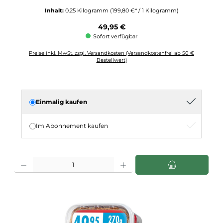
Inhalt:
0.25 Kilogramm
(199,80 €* / 1 Kilogramm)
Regulärer Preis:
49,95 €
Sofort verfügbar
Preise inkl. MwSt. zzgl. Versandkosten (Versandkostenfrei ab 50 €
Bestellwert)
Einmalig kaufen
Im Abonnement kaufen
Produkt Anzahl: Gib den gewünschten Wert ein oder benutze die Schaltflächen u