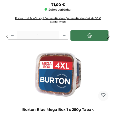
Regulärer Preis:
71,00 €
Sofort verfügbar
Preise inkl. MwSt. zzgl. Versandkosten (Versandkostenfrei ab 50 €
Bestellwert)
Produkt Anzahl: Gib den gewünschten Wert ein oder benutze die Schaltflächen u
Burton Blue Mega Box 1 x 250g Tabak