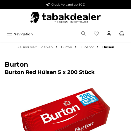
Gratis Versand ab 50€
alt springen
Navigation
Sie sind hier:
Marken
Burton
Zubehör
Hülsen
Burton
Burton Red Hülsen 5 x 200 Stück
Bildergalerie überspringen