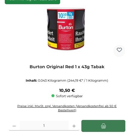
Burton Original Red 1 x 43g Tabak
Inhalt:
0.043 Kilogramm
(244,19 €* / 1 Kilogramm)
Regulärer Preis:
10,50 €
Sofort verfügbar
Preise inkl. MwSt. zzgl. Versandkosten (Versandkostenfrei ab 50 €
Bestellwert)
Produkt Anzahl: Gib den gewünschten Wert ein oder benutze die Schaltflächen u