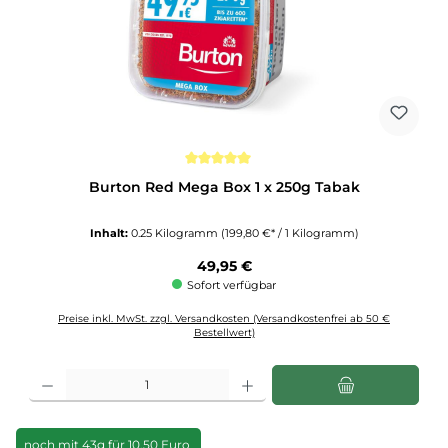
Durchschnittliche Bewertung von 5 von 5 Sternen
Burton Red Mega Box 1 x 250g Tabak
Inhalt:
0.25 Kilogramm
(199,80 €* / 1 Kilogramm)
Regulärer Preis:
49,95 €
Sofort verfügbar
Preise inkl. MwSt. zzgl. Versandkosten (Versandkostenfrei ab 50 €
Bestellwert)
Produkt Anzahl: Gib den gewünschten Wert ein oder benutze die Schaltflächen u
noch mit 43g für 10,50 Euro