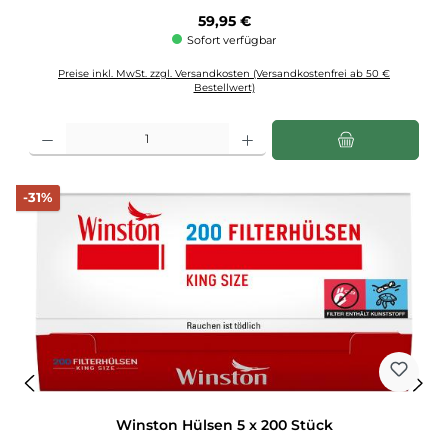
Regulärer Preis:
59,95 €
Sofort verfügbar
Preise inkl. MwSt. zzgl. Versandkosten (Versandkostenfrei ab 50 €
Bestellwert)
Produkt Anzahl: Gib den gewünschten Wert ein oder benutze die Schaltflächen u
Rabatt
-31%
Winston Hülsen 5 x 200 Stück