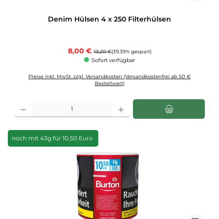
Denim Hülsen 4 x 250 Filterhülsen
Verkaufspreis:
8,00 €
Regulärer Preis:
13,20 €
(39.39% gespart)
Sofort verfügbar
Preise inkl. MwSt. zzgl. Versandkosten (Versandkostenfrei ab 50 €
Bestellwert)
Produkt Anzahl: Gib den gewünschten Wert ein oder benutze die Schaltflächen u
noch mit 43g für 10,50 Euro