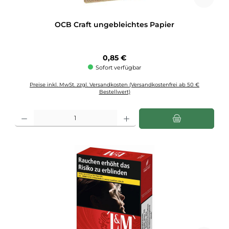
OCB Craft ungebleichtes Papier
Regulärer Preis:
0,85 €
Sofort verfügbar
Preise inkl. MwSt. zzgl. Versandkosten (Versandkostenfrei ab 50 €
Bestellwert)
Produkt Anzahl: Gib den gewünschten Wert ein oder benutze die Schaltflächen u