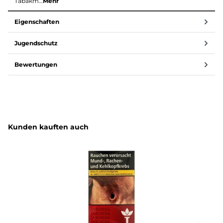
Tabakm…
Mehr
Eigenschaften
Jugendschutz
Bewertungen
Produktgalerie überspringen
Kunden kauften auch