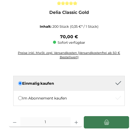
Durchschnittliche Bewertung von 5 von 5 Sternen
Delia Classic Gold
Inhalt:
200 Stück
(0,35 €* / 1 Stück)
Regulärer Preis:
70,00 €
Sofort verfügbar
Preise inkl. MwSt. zzgl. Versandkosten (Versandkostenfrei ab 50 €
Bestellwert)
Einmalig kaufen
Im Abonnement kaufen
Produkt Anzahl: Gib den gewünschten Wert ein oder benutze die Schaltflächen u