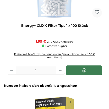
Energy+ CLIXX Filter Tips 1 x 100 Stück
Verkaufspreis:
1,99 €
Regulärer Preis:
2,70 €
(26.3% gespart)
Sofort verfügbar
Preise inkl. MwSt. zzgl. Versandkosten (Versandkostenfrei ab 50 €
Bestellwert)
Produkt Anzahl: Gib den gewünschten Wert ein oder benutze die Schaltflächen u
Produktgalerie überspringen
Kunden haben sich ebenfalls angesehen