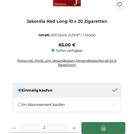
Jakordia Red Long 10 x 20 Zigaretten
Inhalt:
200 Stück
(0,33 €* / 1 Stück)
Regulärer Preis:
65,00 €
Sofort verfügbar
Preise inkl. MwSt. zzgl. Versandkosten (Versandkostenfrei ab 50 €
Bestellwert)
Einmalig kaufen
Im Abonnement kaufen
Produkt Anzahl: Gib den gewünschten Wert ein oder benutze die Schaltflächen u