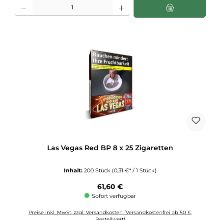
Produkt Anzahl: Gib den gewünschten Wert ein oder benutze die Schaltflächen u
Las Vegas Red BP 8 x 25 Zigaretten
Inhalt:
200 Stück
(0,31 €* / 1 Stück)
Regulärer Preis:
61,60 €
Sofort verfügbar
Preise inkl. MwSt. zzgl. Versandkosten (Versandkostenfrei ab 50 €
Bestellwert)