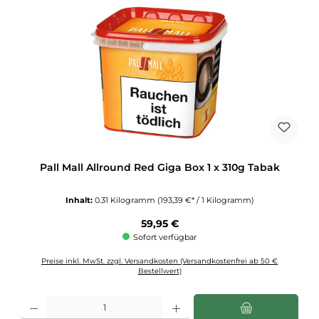
Pall Mall Allround Red Giga Box 1 x 310g Tabak
Inhalt:
0.31 Kilogramm
(193,39 €* / 1 Kilogramm)
Regulärer Preis:
59,95 €
Sofort verfügbar
Preise inkl. MwSt. zzgl. Versandkosten (Versandkostenfrei ab 50 €
Bestellwert)
Produkt Anzahl: Gib den gewünschten Wert ein oder benutze die Schaltflächen u