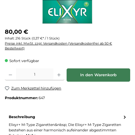
80,00 €
Inhalt:
216 Stück
(0,37 €* / 1 Stück)
Preise inkl. MwSt. zzgl. Versandkosten (Versandkostenfrei ab 50 €
Bestellwert)
Sofort verfügbar
Produkt Anzahl: Gib den gewünschten Wert ein oder benutze die Schaltflächen um d
In den Warenkorb
Zum Merkzettel hinzufügen
Produktnummer:
647
Beschreibung
Elixyr+ M-Type Zigaretten&nbsp; Die Elixyr+ M-Type Zigaretten
bestehen aus einer harmonisch aufeinander abgestimmten