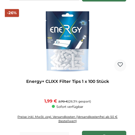
Rabatt
-26%
Energy+ CLIXX Filter Tips 1 x 100 Stück
Verkaufspreis:
1,99 €
Regulärer Preis:
2,70 €
(26.3% gespart)
Sofort verfügbar
Preise inkl. MwSt. zzgl. Versandkosten (Versandkostenfrei ab 50 €
Bestellwert)
Produkt Anzahl: Gib den gewünschten Wert ein oder benutze die Schaltflächen u