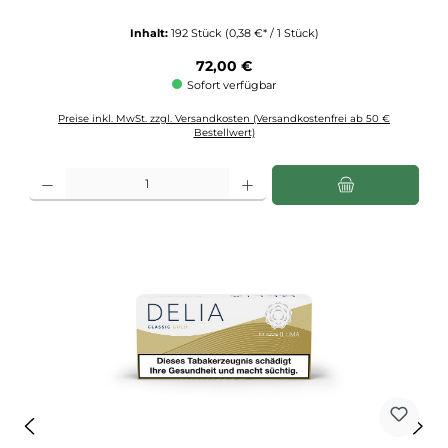
Inhalt:
192 Stück
(0,38 €* / 1 Stück)
Regulärer Preis:
72,00 €
Sofort verfügbar
Preise inkl. MwSt. zzgl. Versandkosten (Versandkostenfrei ab 50 €
Bestellwert)
Produkt Anzahl: Gib den gewünschten Wert ein oder benutze die Schaltflächen u