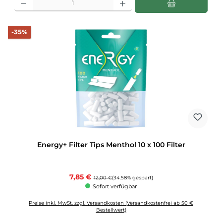
Rabatt
-35%
Energy+ Filter Tips Menthol 10 x 100 Filter
Verkaufspreis:
7,85 €
Regulärer Preis:
12,00 €
(34.58% gespart)
Sofort verfügbar
Preise inkl. MwSt. zzgl. Versandkosten (Versandkostenfrei ab 50 €
Bestellwert)