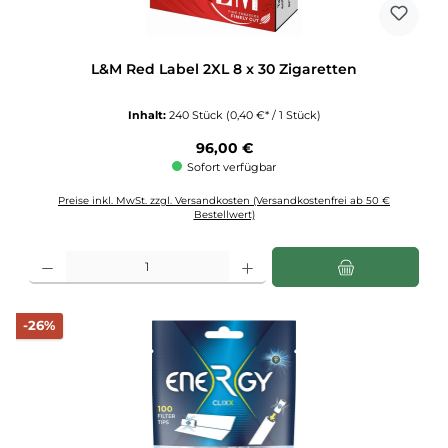
L&M Red Label 2XL 8 x 30 Zigaretten
Inhalt:
240 Stück
(0,40 €* / 1 Stück)
Regulärer Preis:
96,00 €
Sofort verfügbar
Preise inkl. MwSt. zzgl. Versandkosten (Versandkostenfrei ab 50 €
Bestellwert)
Produkt Anzahl: Gib den gewünschten Wert ein oder benutze die Schaltflächen u
Rabatt
-26%