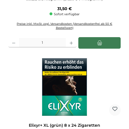
Regulärer Preis:
31,50 €
Sofort verfügbar
Preise inkl. MwSt. zzgl. Versandkosten (Versandkostenfrei ab 50 €
Bestellwert)
Produkt Anzahl: Gib den gewünschten Wert ein oder benutze die Schaltflächen u
Elixyr+ XL (grün) 8 x 24 Zigaretten