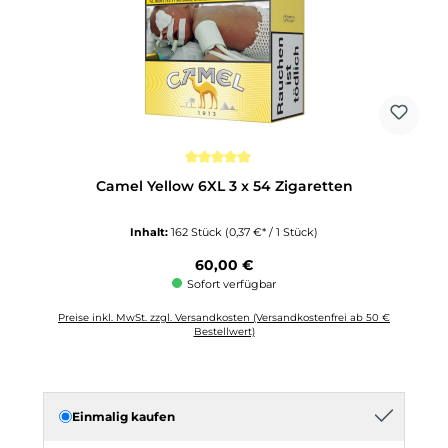
Durchschnittliche Bewertung von 5 von 5 Sternen
Camel Yellow 6XL 3 x 54 Zigaretten
Inhalt:
162 Stück
(0,37 €* / 1 Stück)
Regulärer Preis:
60,00 €
Sofort verfügbar
Preise inkl. MwSt. zzgl. Versandkosten (Versandkostenfrei ab 50 €
Bestellwert)
Einmalig kaufen