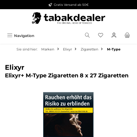
Gratis Versand ab 50€
alt springen
Navigation
Sie sind hier:
Marken
Elixyr
Zigaretten
M-Type
Elixyr
Elixyr+ M-Type Zigaretten 8 x 27 Zigaretten
Bildergalerie überspringen