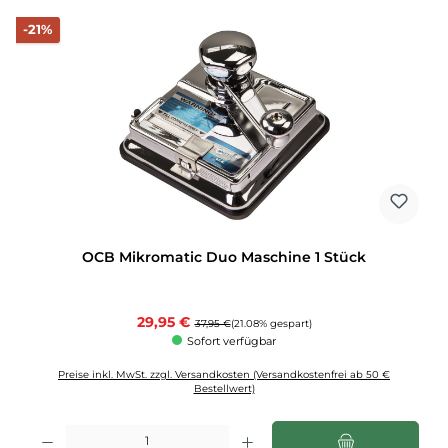
Rabatt
-21%
OCB Mikromatic Duo Maschine 1 Stück
Verkaufspreis:
29,95 €
Regulärer Preis:
37,95 €
(21.08% gespart)
Sofort verfügbar
Preise inkl. MwSt. zzgl. Versandkosten (Versandkostenfrei ab 50 €
Bestellwert)
Produkt Anzahl: Gib den gewünschten Wert ein oder benutze die Schaltflächen u