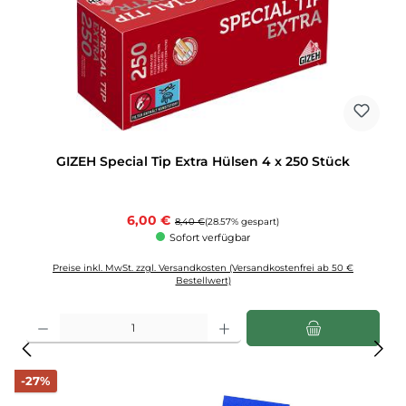
GIZEH Special Tip Extra Hülsen 4 x 250 Stück
Verkaufspreis:
6,00 €
Regulärer Preis:
8,40 €
(28.57% gespart)
Sofort verfügbar
Preise inkl. MwSt. zzgl. Versandkosten (Versandkostenfrei ab 50 €
Bestellwert)
Produkt Anzahl: Gib den gewünschten Wert ein oder benutze die Schaltflächen u
Rabatt
-27%