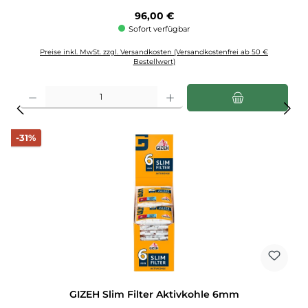
Regulärer Preis:
96,00 €
Sofort verfügbar
Preise inkl. MwSt. zzgl. Versandkosten (Versandkostenfrei ab 50 €
Bestellwert)
Produkt Anzahl: Gib den gewünschten Wert ein oder benutze die Schaltflächen u
Rabatt
-31%
GIZEH Slim Filter Aktivkohle 6mm