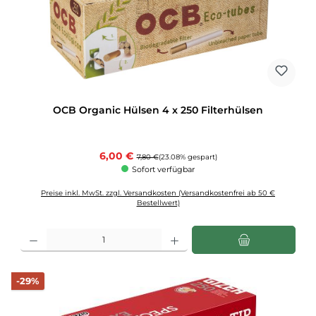
OCB Organic Hülsen 4 x 250 Filterhülsen
Verkaufspreis:
6,00 €
Regulärer Preis:
7,80 €
(23.08% gespart)
Sofort verfügbar
Preise inkl. MwSt. zzgl. Versandkosten (Versandkostenfrei ab 50 €
Bestellwert)
Produkt Anzahl: Gib den gewünschten Wert ein oder benutze die Schaltflächen u
Rabatt
-29%