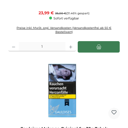
Verkaufspreis:
23,99 €
Regulärer Preis:
35,00 €
(31.46% gespart)
Sofort verfügbar
Preise inkl. MwSt. zzgl. Versandkosten (Versandkostenfrei ab 50 €
Bestellwert)
Produkt Anzahl: Gib den gewünschten Wert ein oder benutze die Schaltflächen u