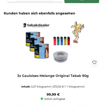
Produktgalerie überspringen
Kunden haben sich ebenfalls angesehen
3x Gauloises Melange Original Tabak 90g
Inhalt:
0.27 Kilogramm
(370,33 €* / 1 Kilogramm)
Regulärer Preis:
99,99 €
Sofort verfügbar