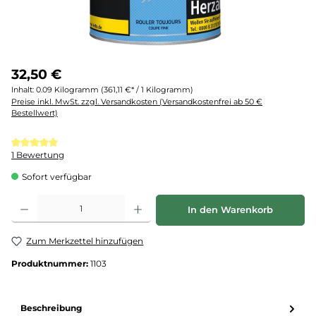
32,50 €
Inhalt:
0.09 Kilogramm
(361,11 €* / 1 Kilogramm)
Preise inkl. MwSt. zzgl. Versandkosten (Versandkostenfrei ab 50 €
Bestellwert)
Durchschnittliche Bewertung von 5 von 5 Sternen
1 Bewertung
Sofort verfügbar
Produkt Anzahl: Gib den gewünschten Wert ein oder benutze die Schaltflächen um d
In den Warenkorb
Zum Merkzettel hinzufügen
Produktnummer:
1103
Beschreibung