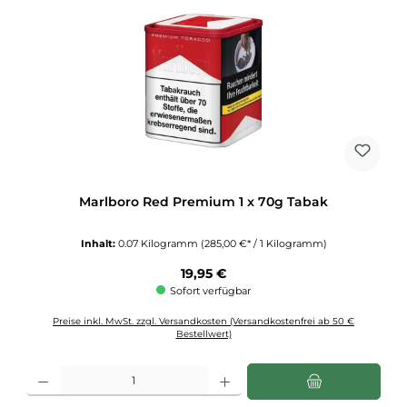
Marlboro Red Premium 1 x 70g Tabak
Inhalt:
0.07 Kilogramm
(285,00 €* / 1 Kilogramm)
Regulärer Preis:
19,95 €
Sofort verfügbar
Preise inkl. MwSt. zzgl. Versandkosten (Versandkostenfrei ab 50 €
Bestellwert)
Produkt Anzahl: Gib den gewünschten Wert ein oder benutze die Schaltflächen u