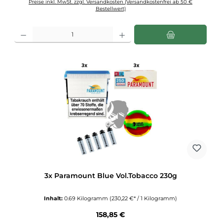
Preise inkl. MwSt. zzgl. Versandkosten (Versandkostenfrei ab 50 €
Bestellwert)
Produkt Anzahl: Gib den gewünschten Wert ein oder benutze die Schaltflächen u
3x Paramount Blue Vol.Tobacco 230g
Inhalt:
0.69 Kilogramm
(230,22 €* / 1 Kilogramm)
Regulärer Preis:
158,85 €