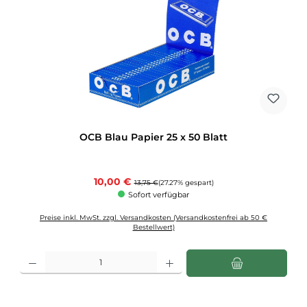
OCB Blau Papier 25 x 50 Blatt
Verkaufspreis:
10,00 €
Regulärer Preis:
13,75 €
(27.27% gespart)
Sofort verfügbar
Preise inkl. MwSt. zzgl. Versandkosten (Versandkostenfrei ab 50 €
Bestellwert)
Produkt Anzahl: Gib den gewünschten Wert ein oder benutze die Schaltflächen u