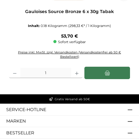
Gauloises Source Bronze 6 x 30g Tabak
Inhalt:
0.18 Kilogramm
(298,33 €* / 1 Kilogramm)
Regulärer Preis:
53,70 €
Sofort verfügbar
Preise inkl. MwSt. zzgl. Versandkosten (Versandkostenfrei ab 50 €
Bestellwert)
Produkt Anzahl: Gib den gewünschten Wert ein oder benutze die Schaltflächen u
Gratis Versand ab 50€
SERVICE-HOTLINE
MARKEN
BESTSELLER