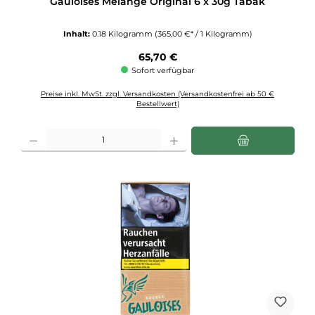
Gauloises Melange Original 6 x 30g Tabak
Inhalt:
0.18 Kilogramm
(365,00 €* / 1 Kilogramm)
Regulärer Preis:
65,70 €
Sofort verfügbar
Preise inkl. MwSt. zzgl. Versandkosten (Versandkostenfrei ab 50 €
Bestellwert)
Produkt Anzahl: Gib den gewünschten Wert ein oder benutze die Schaltflächen u