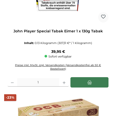
John Player Special Tabak Eimer 1 x 130g Tabak
Inhalt:
0.13 Kilogramm
(307,31 €* / 1 Kilogramm)
Regulärer Preis:
39,95 €
Sofort verfügbar
Preise inkl. MwSt. zzgl. Versandkosten (Versandkostenfrei ab 50 €
Bestellwert)
Produkt Anzahl: Gib den gewünschten Wert ein oder benutze die Schaltflächen u
Rabatt
-23%