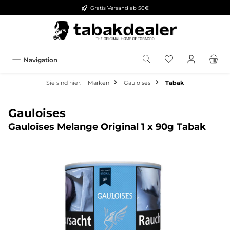
Gratis Versand ab 50€
alt springen
Navigation
Sie sind hier:
Marken
Gauloises
Tabak
Gauloises
Gauloises Melange Original 1 x 90g Tabak
Bildergalerie überspringen