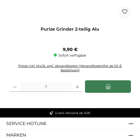
Purize Grinder 2-teilig Alu
Regulärer Preis:
9,90 €
Sofort verfügbar
Preise inkl. MwSt. zzgl. Versandkosten (Versandkostenfrei ab 50 €
Bestellwert)
Produkt Anzahl: Gib den gewünschten Wert ein oder benutze die Schaltflächen u
Gratis Versand ab 50€
SERVICE-HOTLINE
MARKEN