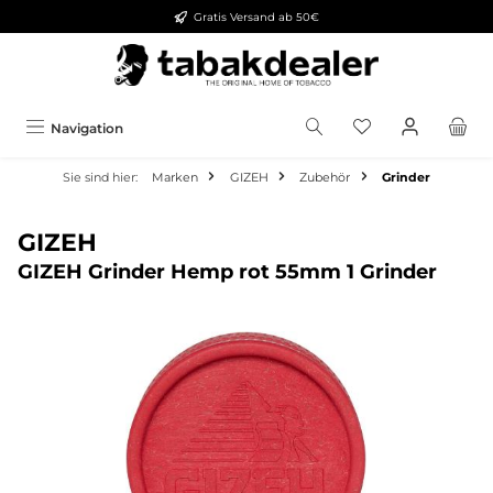
Gratis Versand ab 50€
alt springen
Navigation
Sie sind hier:
Marken
GIZEH
Zubehör
Grinder
GIZEH
GIZEH Grinder Hemp rot 55mm 1 Grinder
Bildergalerie überspringen