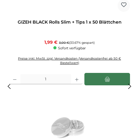
GIZEH BLACK Rolls Slim + Tips 1 x 50 Blättchen
Verkaufspreis:
1,99 €
Regulärer Preis:
3,00 €
(33.67% gespart)
Sofort verfügbar
Preise inkl. MwSt. zzgl. Versandkosten (Versandkostenfrei ab 50 €
Bestellwert)
Produkt Anzahl: Gib den gewünschten Wert ein oder benutze die Schaltflächen u