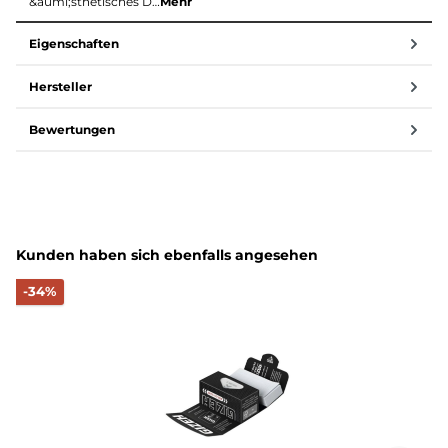
&auml;sthetisches D…
Mehr
Eigenschaften
Hersteller
Bewertungen
Produktgalerie überspringen
Kunden haben sich ebenfalls angesehen
Rabatt
-34%