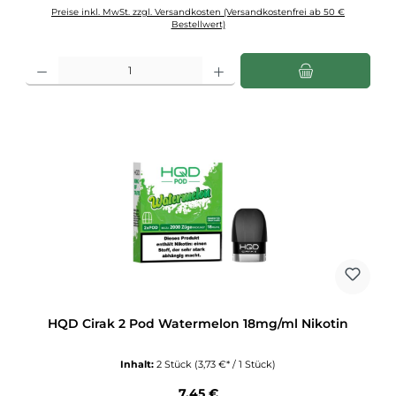
Preise inkl. MwSt. zzgl. Versandkosten (Versandkostenfrei ab 50 €
Bestellwert)
Produkt Anzahl: Gib den gewünschten Wert ein oder benutze die Schaltflächen u
HQD Cirak 2 Pod Watermelon 18mg/ml Nikotin
Inhalt:
2 Stück
(3,73 €* / 1 Stück)
Regulärer Preis:
7,45 €