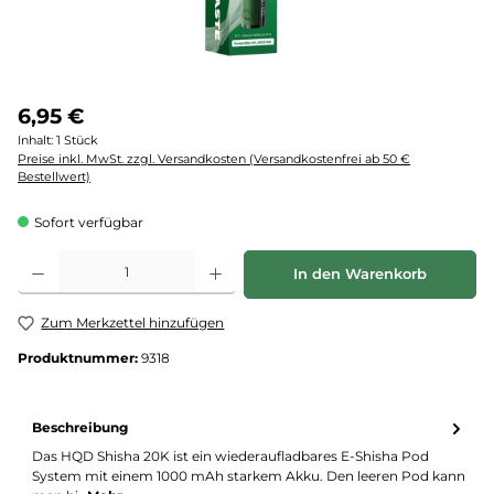
6,95 €
Inhalt:
1 Stück
Preise inkl. MwSt. zzgl. Versandkosten (Versandkostenfrei ab 50 €
Bestellwert)
Sofort verfügbar
Produkt Anzahl: Gib den gewünschten Wert ein oder benutze die Schaltflächen um d
In den Warenkorb
Zum Merkzettel hinzufügen
Produktnummer:
9318
Beschreibung
Das HQD Shisha 20K ist ein wiederaufladbares E-Shisha Pod
System mit einem 1000 mAh starkem Akku. Den leeren Pod kann