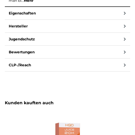
man bi…
Mehr
Eigenschaften
Hersteller
Jugendschutz
Bewertungen
CLP-/Reach
Produktgalerie überspringen
Kunden kauften auch