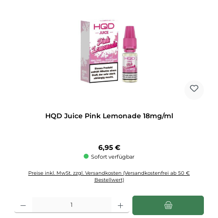
HQD Juice Pink Lemonade 18mg/ml
Regulärer Preis:
6,95 €
Sofort verfügbar
Preise inkl. MwSt. zzgl. Versandkosten (Versandkostenfrei ab 50 €
Bestellwert)
Produkt Anzahl: Gib den gewünschten Wert ein oder benutze die Schaltflächen u