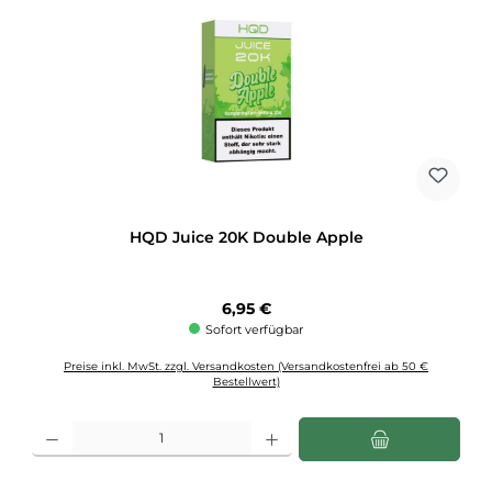
HQD Juice 20K Double Apple
Regulärer Preis:
6,95 €
Sofort verfügbar
Preise inkl. MwSt. zzgl. Versandkosten (Versandkostenfrei ab 50 €
Bestellwert)
Produkt Anzahl: Gib den gewünschten Wert ein oder benutze die Schaltflächen u