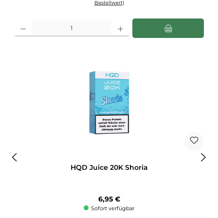
Bestellwert)
Produkt Anzahl: Gib den gewünschten Wert ein oder benutze die Schaltflächen u
HQD Juice 20K Shoria
Regulärer Preis:
6,95 €
Sofort verfügbar