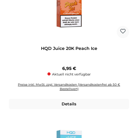
HQD Juice 20K Peach Ice
Regulärer Preis:
6,95 €
Aktuell nicht verfügbar
Preise inkl. MwSt. zzgl. Versandkosten (Versandkostenfrei ab 50 €
Bestellwert)
Details