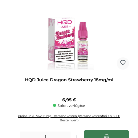
HQD Juice Dragon Strawberry 18mg/ml
Regulärer Preis:
6,95 €
Sofort verfügbar
Preise inkl. MwSt. zzgl. Versandkosten (Versandkostenfrei ab 50 €
Bestellwert)
Produkt Anzahl: Gib den gewünschten Wert ein oder benutze die Schaltflächen u