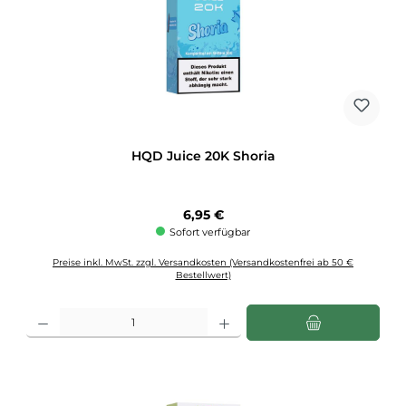
HQD Juice 20K Shoria
Regulärer Preis:
6,95 €
Sofort verfügbar
Preise inkl. MwSt. zzgl. Versandkosten (Versandkostenfrei ab 50 €
Bestellwert)
Produkt Anzahl: Gib den gewünschten Wert ein oder benutze die Schaltflächen u