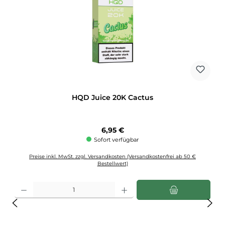
HQD Juice 20K Cactus
Regulärer Preis:
6,95 €
Sofort verfügbar
Preise inkl. MwSt. zzgl. Versandkosten (Versandkostenfrei ab 50 €
Bestellwert)
Produkt Anzahl: Gib den gewünschten Wert ein oder benutze die Schaltflächen u