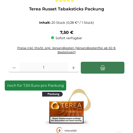
Durchschnittliche Bewertung von 5 von 5 Sternen
Terea Russet Tabaksticks Packung
Inhalt:
20 Stück
(0,38 €* / 1 Stück)
Regulärer Preis:
7,50 €
Sofort verfügbar
Preise inkl. MwSt. zzgl. Versandkosten (Versandkostenfrei ab 50 €
Bestellwert)
Produkt Anzahl: Gib den gewünschten Wert ein oder benutze die Schaltflächen u
noch für 7,50 Euro pro Packung