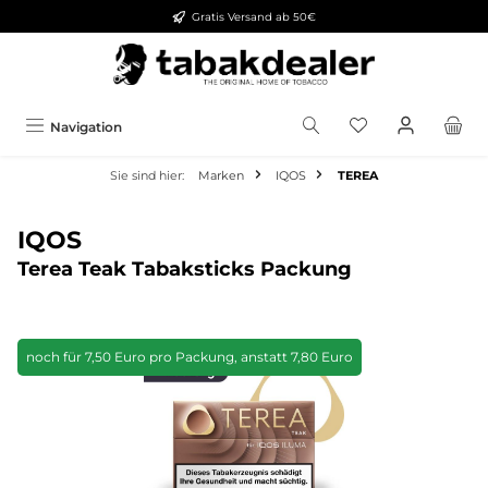
Gratis Versand ab 50€
alt springen
Navigation
Sie sind hier:
Marken
IQOS
TEREA
IQOS
Terea Teak Tabaksticks Packung
Bildergalerie überspringen
noch für 7,50 Euro pro Packung, anstatt 7,80 Euro