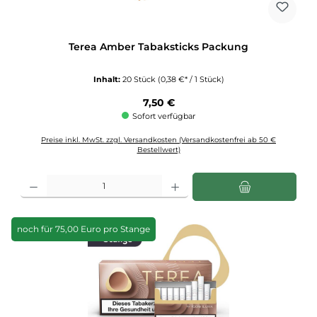
Terea Amber Tabaksticks Packung
Inhalt:
20 Stück
(0,38 €* / 1 Stück)
Regulärer Preis:
7,50 €
Sofort verfügbar
Preise inkl. MwSt. zzgl. Versandkosten (Versandkostenfrei ab 50 €
Bestellwert)
Produkt Anzahl: Gib den gewünschten Wert ein oder benutze die Schaltflächen u
noch für 75,00 Euro pro Stange