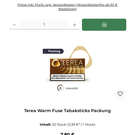
Preise inkl. MwSt. zzgl. Versandkosten (Versandkostenfrei ab 50 €
Bestellwert)
Produkt Anzahl: Gib den gewünschten Wert ein oder benutze die Schaltflächen u
Terea Warm Fuse Tabaksticks Packung
Inhalt:
20 Stück
(0,39 €* / 1 Stück)
Regulärer Preis:
7,80 €