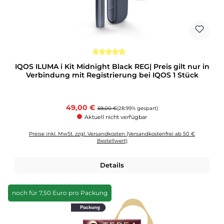
Durchschnittliche Bewertung von 5 von 5 Sternen
IQOS ILUMA i Kit Midnight Black REG| Preis gilt nur in
Verbindung mit Registrierung bei IQOS 1 Stück
Verkaufspreis:
49,00 €
Regulärer Preis:
69,00 €
(28.99% gespart)
Aktuell nicht verfügbar
Preise inkl. MwSt. zzgl. Versandkosten (Versandkostenfrei ab 50 €
Bestellwert)
Details
noch für 7,50 Euro pro Packung