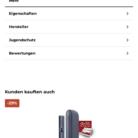
Mehr
Eigenschaften
Hersteller
Jugendschutz
Bewertungen
Produktgalerie überspringen
Kunden kauften auch
Rabatt
-29%