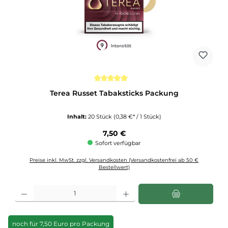
Durchschnittliche Bewertung von 5 von 5 Sternen
Terea Russet Tabaksticks Packung
Inhalt:
20 Stück
(0,38 €* / 1 Stück)
Regulärer Preis:
7,50 €
Sofort verfügbar
Preise inkl. MwSt. zzgl. Versandkosten (Versandkostenfrei ab 50 €
Bestellwert)
Produkt Anzahl: Gib den gewünschten Wert ein oder benutze die Schaltflächen u
noch für 7,50 Euro pro Packung