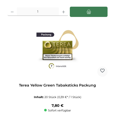
Produkt Anzahl: Gib den gewünschten Wert ein oder benutze die Schaltflächen u
Terea Yellow Green Tabaksticks Packung
Inhalt:
20 Stück
(0,39 €* / 1 Stück)
Regulärer Preis:
7,80 €
Sofort verfügbar