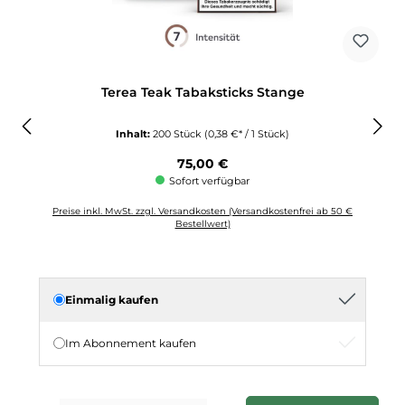
Terea Teak Tabaksticks Stange
Inhalt:
200 Stück
(0,38 €* / 1 Stück)
Regulärer Preis:
75,00 €
Sofort verfügbar
Preise inkl. MwSt. zzgl. Versandkosten (Versandkostenfrei ab 50 €
Bestellwert)
Einmalig kaufen
Im Abonnement kaufen
Produkt Anzahl: Gib den gewünschten Wert ein oder benutze die Schaltflächen u