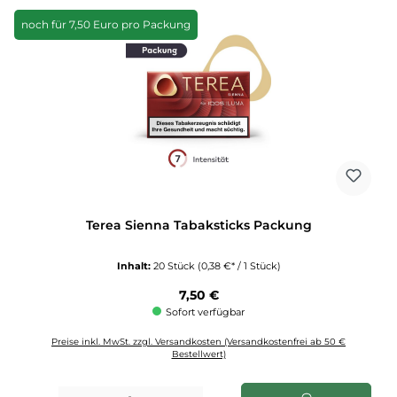
noch für 7,50 Euro pro Packung
Terea Sienna Tabaksticks Packung
Inhalt:
20 Stück
(0,38 €* / 1 Stück)
Regulärer Preis:
7,50 €
Sofort verfügbar
Preise inkl. MwSt. zzgl. Versandkosten (Versandkostenfrei ab 50 €
Bestellwert)
Produkt Anzahl: Gib den gewünschten Wert ein oder benutze die Schaltflächen u