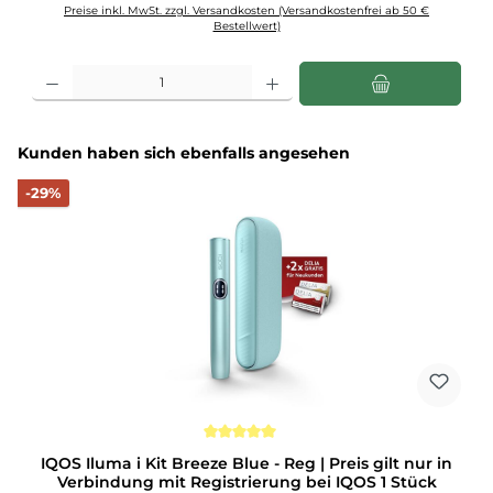
Preise inkl. MwSt. zzgl. Versandkosten (Versandkostenfrei ab 50 €
Bestellwert)
Produkt Anzahl: Gib den gewünschten Wert ein oder benutze die Schaltflächen u
Produktgalerie überspringen
Kunden haben sich ebenfalls angesehen
Rabatt
-29%
Durchschnittliche Bewertung von 5 von 5 Sternen
IQOS Iluma i Kit Breeze Blue - Reg | Preis gilt nur in
Verbindung mit Registrierung bei IQOS 1 Stück