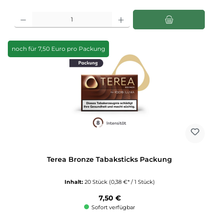
Produkt Anzahl: Gib den gewünschten Wert ein oder benutze die Schaltflächen u
noch für 7,50 Euro pro Packung
Terea Bronze Tabaksticks Packung
Inhalt:
20 Stück
(0,38 €* / 1 Stück)
Regulärer Preis:
7,50 €
Sofort verfügbar