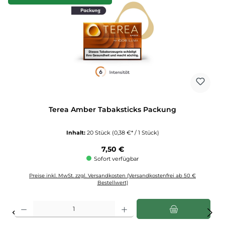
Terea Amber Tabaksticks Packung
Inhalt:
20 Stück
(0,38 €* / 1 Stück)
Regulärer Preis:
7,50 €
Sofort verfügbar
Preise inkl. MwSt. zzgl. Versandkosten (Versandkostenfrei ab 50 €
Bestellwert)
Produkt Anzahl: Gib den gewünschten Wert ein oder benutze die Schaltflächen u