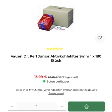
Durchschnittliche Bewertung von 5 von 5 Sternen
Vauen Dr. Perl Junior Aktivkohlefilter 9mm 1 x 180
Stück
Verkaufspreis:
13,99 €
Regulärer Preis:
22,50 €
(37.82% gespart)
Sofort verfügbar
Preise inkl. MwSt. zzgl. Versandkosten (Versandkostenfrei ab 50 €
Bestellwert)
Produkt Anzahl: Gib den gewünschten Wert ein oder benutze die Schaltflächen u