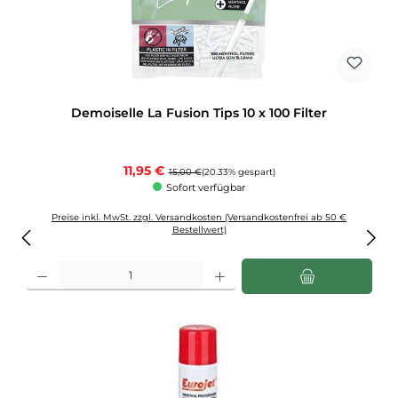
Demoiselle La Fusion Tips 10 x 100 Filter
Verkaufspreis:
11,95 €
Regulärer Preis:
15,00 €
(20.33% gespart)
Sofort verfügbar
Preise inkl. MwSt. zzgl. Versandkosten (Versandkostenfrei ab 50 €
Bestellwert)
Produkt Anzahl: Gib den gewünschten Wert ein oder benutze die Schaltflächen u