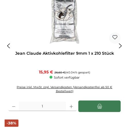
Jean Claude Aktivkohlefilter 9mm 1 x 210 Stück
Verkaufspreis:
15,95 €
Regulärer Preis:
26,60 €
(40.04% gespart)
Sofort verfügbar
Preise inkl. MwSt. zzgl. Versandkosten (Versandkostenfrei ab 50 €
Bestellwert)
Produkt Anzahl: Gib den gewünschten Wert ein oder benutze die Schaltflächen u
Rabatt
-38%