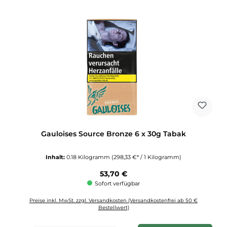
Gauloises Source Bronze 6 x 30g Tabak
Inhalt:
0.18 Kilogramm
(298,33 €* / 1 Kilogramm)
Regulärer Preis:
53,70 €
Sofort verfügbar
Preise inkl. MwSt. zzgl. Versandkosten (Versandkostenfrei ab 50 €
Bestellwert)