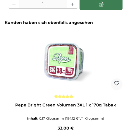
Produkt Anzahl: Gib den gewünschten Wert ein oder benutze die Schaltflächen u
Produktgalerie überspringen
Kunden haben sich ebenfalls angesehen
Durchschnittliche Bewertung von 5 von 5 Sternen
Pepe Bright Green Volumen 3XL 1 x 170g Tabak
Inhalt:
0.17 Kilogramm
(194,12 €* / 1 Kilogramm)
Regulärer Preis:
33,00 €