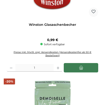
Winston Glasaschenbecher
Regulärer Preis:
0,99 €
Sofort verfügbar
Preise inkl. MwSt. zzgl. Versandkosten (Versandkostenfrei ab 50 €
Bestellwert)
Produkt Anzahl: Gib den gewünschten Wert ein oder benutze die Schaltflächen u
Rabatt
-20%