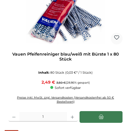
Vauen Pfeifenreiniger blau/weiß mit Bürste 1 x 80
Stück
Inhalt:
80 Stück
(0,03 €* / 1 Stück)
Verkaufspreis:
2,49 €
Regulärer Preis:
3,50 €
(28.86% gespart)
Sofort verfügbar
Preise inkl. MwSt. zzgl. Versandkosten (Versandkostenfrei ab 50 €
Bestellwert)
Produkt Anzahl: Gib den gewünschten Wert ein oder benutze die Schaltflächen u