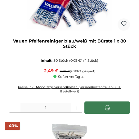
Vauen Pfeifenreiniger blau/weiß mit Bürste 1 x 80
Stück
Inhalt:
80 Stück
(0,03 €* / 1 Stück)
Verkaufspreis:
2,49 €
Regulärer Preis:
3,50 €
(28.86% gespart)
Sofort verfügbar
Preise inkl. MwSt. zzgl. Versandkosten (Versandkostenfrei ab 50 €
Bestellwert)
Produkt Anzahl: Gib den gewünschten Wert ein oder benutze die Schaltflächen u
Rabatt
-40%