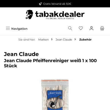
Gratis Versand ab 50€
alt springen
Navigation
Sie sind hier:
Marken
Jean Claude
Zubehör
Jean Claude
Jean Claude Pfeiffenreiniger weiß 1 x 100
Stück
Bildergalerie überspringen