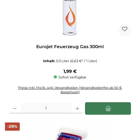
Eurojet Feuerzeug Gas 300ml
Inhalt:
0.3 Liter
(6,63 €* / 1 Liter)
Regulärer Preis:
1,99 €
Sofort verfügbar
Preise inkl. MwSt. zzgl. Versandkosten (Versandkostenfrei ab 50 €
Bestellwert)
Produkt Anzahl: Gib den gewünschten Wert ein oder benutze die Schaltflächen u
Rabatt
-29%