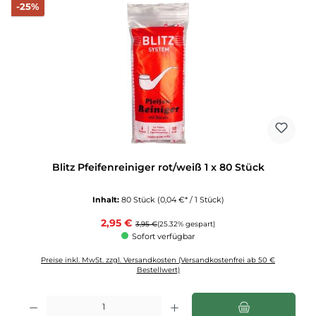
Rabatt
-25%
Blitz Pfeifenreiniger rot/weiß 1 x 80 Stück
Inhalt:
80 Stück
(0,04 €* / 1 Stück)
Verkaufspreis:
2,95 €
Regulärer Preis:
3,95 €
(25.32% gespart)
Sofort verfügbar
Preise inkl. MwSt. zzgl. Versandkosten (Versandkostenfrei ab 50 €
Bestellwert)
Produkt Anzahl: Gib den gewünschten Wert ein oder benutze die Schaltflächen u