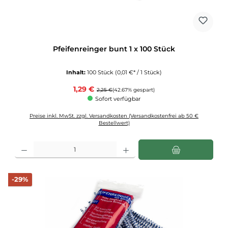
Pfeifenreinger bunt 1 x 100 Stück
Inhalt:
100 Stück
(0,01 €* / 1 Stück)
Verkaufspreis:
1,29 €
Regulärer Preis:
2,25 €
(42.67% gespart)
Sofort verfügbar
Preise inkl. MwSt. zzgl. Versandkosten (Versandkostenfrei ab 50 €
Bestellwert)
Produkt Anzahl: Gib den gewünschten Wert ein oder benutze die Schaltflächen u
Rabatt
-29%