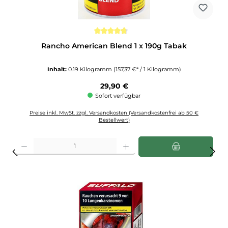
Durchschnittliche Bewertung von 4.7 von 5 Sternen
Rancho American Blend 1 x 190g Tabak
Inhalt:
0.19 Kilogramm
(157,37 €* / 1 Kilogramm)
Regulärer Preis:
29,90 €
Sofort verfügbar
Preise inkl. MwSt. zzgl. Versandkosten (Versandkostenfrei ab 50 €
Bestellwert)
Produkt Anzahl: Gib den gewünschten Wert ein oder benutze die Schaltflächen u