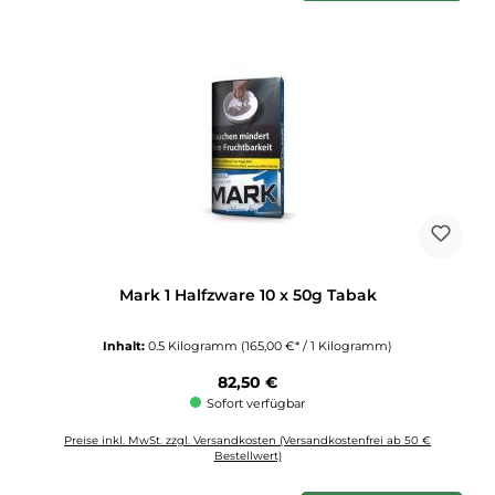
Mark 1 Halfzware 10 x 50g Tabak
Inhalt:
0.5 Kilogramm
(165,00 €* / 1 Kilogramm)
Regulärer Preis:
82,50 €
Sofort verfügbar
Preise inkl. MwSt. zzgl. Versandkosten (Versandkostenfrei ab 50 €
Bestellwert)