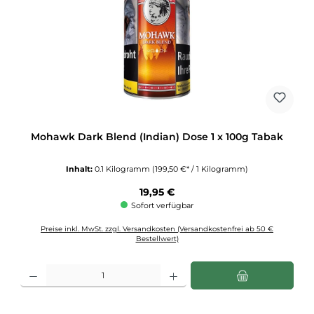
Mohawk Dark Blend (Indian) Dose 1 x 100g Tabak
Inhalt:
0.1 Kilogramm
(199,50 €* / 1 Kilogramm)
Regulärer Preis:
19,95 €
Sofort verfügbar
Preise inkl. MwSt. zzgl. Versandkosten (Versandkostenfrei ab 50 €
Bestellwert)
Produkt Anzahl: Gib den gewünschten Wert ein oder benutze die Schaltflächen u