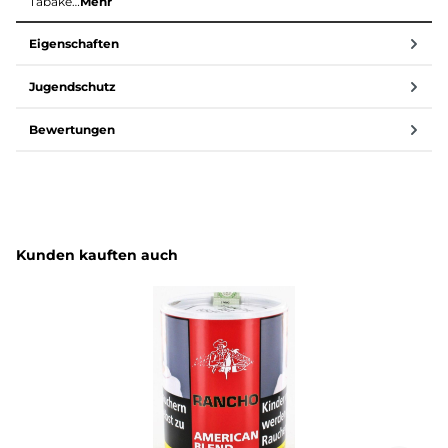
Tabake…
Mehr
Eigenschaften
Jugendschutz
Bewertungen
Produktgalerie überspringen
Kunden kauften auch