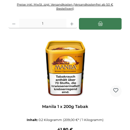
Preise inkl. MwSt. zzgl. Versandkosten (Versandkostenfrei ab 50 €
Bestellwert)
Produkt Anzahl: Gib den gewünschten Wert ein oder benutze die Schaltflächen u
Manila 1 x 200g Tabak
Inhalt:
0.2 Kilogramm
(209,00 €* / 1 Kilogramm)
Regulärer Preis:
41,80 €