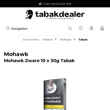
Gratis Versand ab 50€
alt springen
Navigation
Sie sind hier:
Marken
Mohawk
Tabak
Mohawk
Mohawk Zware 10 x 30g Tabak
Bildergalerie überspringen