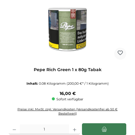
Pepe Rich Green 1 x 80g Tabak
Inhalt:
0.08 Kilogramm
(200,00 €* / 1 Kilogramm)
Regulärer Preis:
16,00 €
Sofort verfügbar
Preise inkl. MwSt. zzgl. Versandkosten (Versandkostenfrei ab 50 €
Bestellwert)
Produkt Anzahl: Gib den gewünschten Wert ein oder benutze die Schaltflächen u