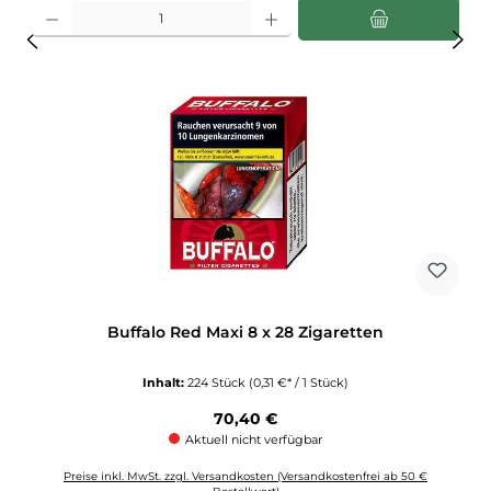
Produkt Anzahl: Gib den gewünschten Wert ein oder benutze die Schaltflächen u
Buffalo Red Maxi 8 x 28 Zigaretten
Inhalt:
224 Stück
(0,31 €* / 1 Stück)
Regulärer Preis:
70,40 €
Aktuell nicht verfügbar
Preise inkl. MwSt. zzgl. Versandkosten (Versandkostenfrei ab 50 €