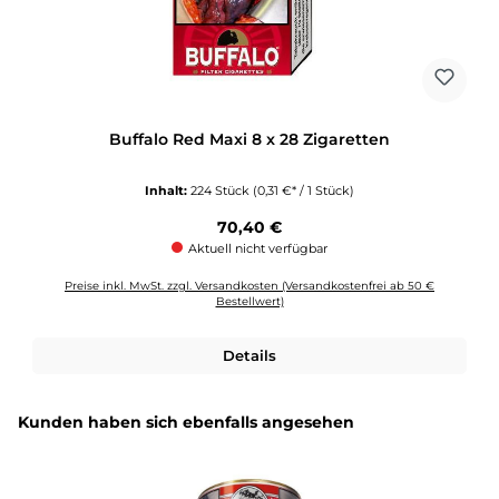
Buffalo Red Maxi 8 x 28 Zigaretten
Inhalt:
224 Stück
(0,31 €* / 1 Stück)
Regulärer Preis:
70,40 €
Aktuell nicht verfügbar
Preise inkl. MwSt. zzgl. Versandkosten (Versandkostenfrei ab 50 €
Bestellwert)
Details
Produktgalerie überspringen
Kunden haben sich ebenfalls angesehen