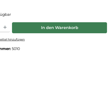
fügbar
: Gib den gewünschten Wert ein oder benutze die Schaltflächen um die Anz
In den Warenkorb
ttel hinzufügen
mmer:
5010