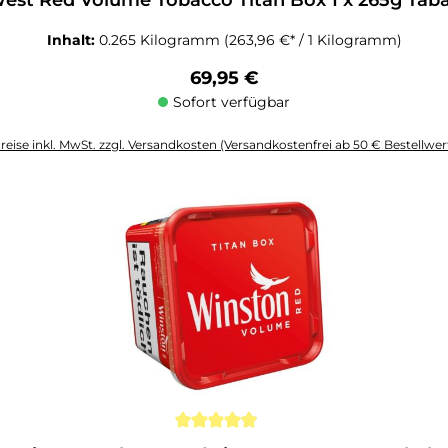
est Red Volume Tobacco Titan Box 1 x 265g Tab
Inhalt:
0.265 Kilogramm
(263,96 €* / 1 Kilogramm)
Regulärer Preis:
69,95 €
Sofort verfügbar
reise inkl. MwSt. zzgl. Versandkosten (Versandkostenfrei ab 50 € Bestellwer
altflächen um die Anzahl zu erhöhen oder zu reduzieren.