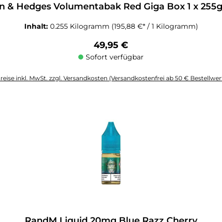
n & Hedges Volumentabak Red Giga Box 1 x 255g
Inhalt:
0.255 Kilogramm
(195,88 €* / 1 Kilogramm)
Regulärer Preis:
49,95 €
Sofort verfügbar
reise inkl. MwSt. zzgl. Versandkosten (Versandkostenfrei ab 50 € Bestellwer
altflächen um die Anzahl zu erhöhen oder zu reduzieren.
RandM Liquid 20mg Blue Razz Cherry