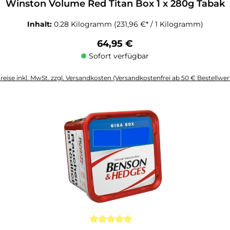
Winston Volume Red Titan Box 1 x 280g Tabak
Inhalt:
0.28 Kilogramm
(231,96 €* / 1 Kilogramm)
Regulärer Preis:
64,95 €
Sofort verfügbar
reise inkl. MwSt. zzgl. Versandkosten (Versandkostenfrei ab 50 € Bestellwer
altflächen um die Anzahl zu erhöhen oder zu reduzieren.