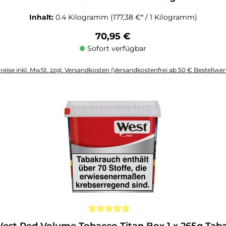
Inhalt:
0.4 Kilogramm
(177,38 €* / 1 Kilogramm)
Regulärer Preis:
70,95 €
Sofort verfügbar
reise inkl. MwSt. zzgl. Versandkosten (Versandkostenfrei ab 50 € Bestellwer
altflächen um die Anzahl zu erhöhen oder zu reduzieren.