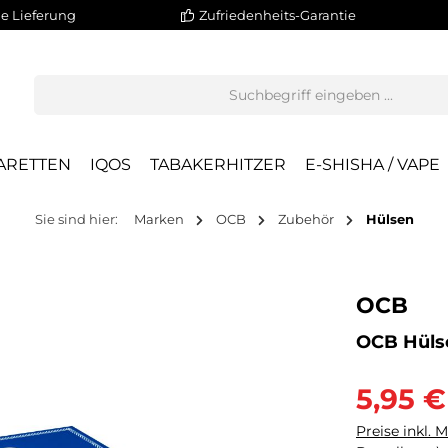
e Lieferung
Zufriedenheits-Garantie
ARETTEN
IQOS
TABAKERHITZER
E-SHISHA / VAPE
Sie sind hier:
Marken
OCB
Zubehör
Hülsen
OCB
OCB Hülse
5,95 €
Preise inkl. 