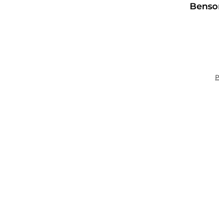
Durchschnittliche Bewertung von 5 von 5 Sternen
Benso
Einmalig kaufen
Im Abonnement kaufen
P
Produkt Anzahl: Gib den gewünschten Wert ein oder benutze die Sch