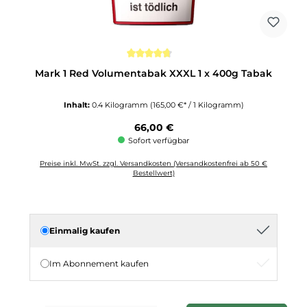
Durchschnittliche Bewertung von 4.6 von 5 Sternen
Mark 1 Red Volumentabak XXXL 1 x 400g Tabak
Inhalt:
0.4 Kilogramm
(165,00 €* / 1 Kilogramm)
Regulärer Preis:
66,00 €
Sofort verfügbar
Preise inkl. MwSt. zzgl. Versandkosten (Versandkostenfrei ab 50 €
Bestellwert)
Einmalig kaufen
Im Abonnement kaufen