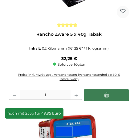
Durchschnittliche Bewertung von 5 von 5 Sternen
Rancho Zware 5 x 40g Tabak
Inhalt:
0.2 Kilogramm
(161,25 €* / 1 Kilogramm)
Regulärer Preis:
32,25 €
Sofort verfügbar
Preise inkl. MwSt. zzgl. Versandkosten (Versandkostenfrei ab 50 €
Bestellwert)
Produkt Anzahl: Gib den gewünschten Wert ein oder benutze die Schaltflächen u
noch mit 255g für 49,95 Euro