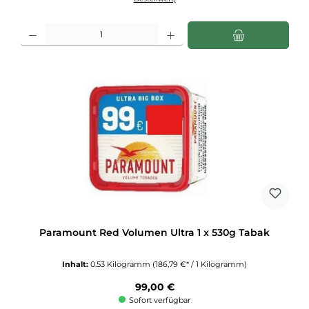
Produkt Anzahl: Gib den gewünschten Wert ein oder benutze die Schaltflächen u
Paramount Red Volumen Ultra 1 x 530g Tabak
Inhalt:
0.53 Kilogramm
(186,79 €* / 1 Kilogramm)
Regulärer Preis:
99,00 €
Sofort verfügbar