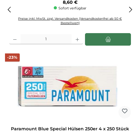
Regulärer Preis:
8,60 €
Sofort verfügbar
Preise inkl. MwSt. zzgl. Versandkosten (Versandkostenfrei ab 50 €
Bestellwert)
Produkt Anzahl: Gib den gewünschten Wert ein oder benutze die Schaltflächen u
Rabatt
-23%
Paramount Blue Special Hülsen 250er 4 x 250 Stück