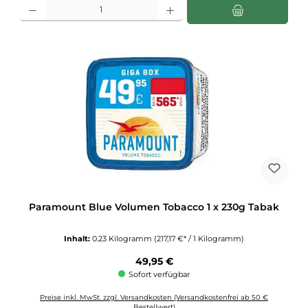
Produkt Anzahl: Gib den gewünschten Wert ein oder benutze die Schaltflächen u
Paramount Blue Volumen Tobacco 1 x 230g Tabak
Inhalt:
0.23 Kilogramm
(217,17 €* / 1 Kilogramm)
Regulärer Preis:
49,95 €
Sofort verfügbar
Preise inkl. MwSt. zzgl. Versandkosten (Versandkostenfrei ab 50 €
Bestellwert)