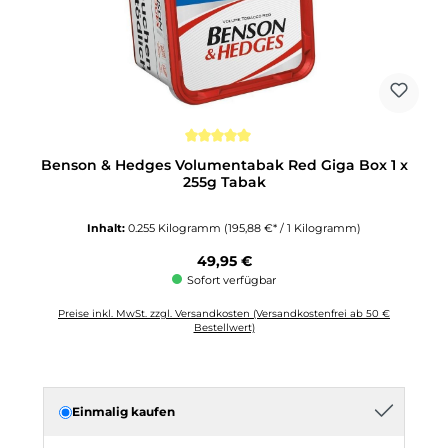
Durchschnittliche Bewertung von 5 von 5 Sternen
Benson & Hedges Volumentabak Red Giga Box 1 x
255g Tabak
Inhalt:
0.255 Kilogramm
(195,88 €* / 1 Kilogramm)
Regulärer Preis:
49,95 €
Sofort verfügbar
Preise inkl. MwSt. zzgl. Versandkosten (Versandkostenfrei ab 50 €
Bestellwert)
Einmalig kaufen