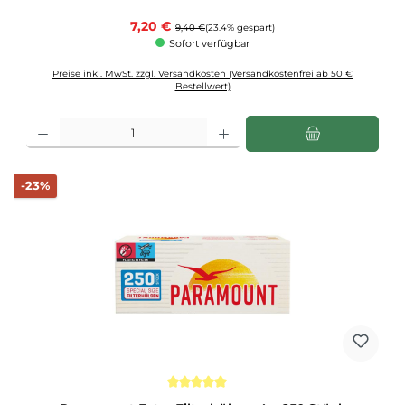
Verkaufspreis:
7,20 €
Regulärer Preis:
9,40 €
(23.4% gespart)
Sofort verfügbar
Preise inkl. MwSt. zzgl. Versandkosten (Versandkostenfrei ab 50 €
Bestellwert)
Produkt Anzahl: Gib den gewünschten Wert ein oder benutze die Schaltflächen u
Rabatt
-23%
Durchschnittliche Bewertung von 5 von 5 Sternen