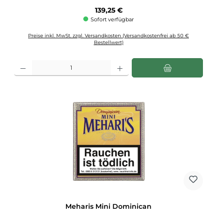
Regulärer Preis:
139,25 €
Sofort verfügbar
Preise inkl. MwSt. zzgl. Versandkosten (Versandkostenfrei ab 50 €
Bestellwert)
Produkt Anzahl: Gib den gewünschten Wert ein oder benutze die Schaltflächen u
Meharis Mini Dominican