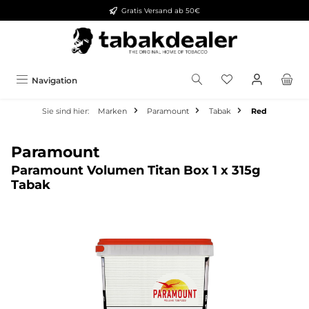
Gratis Versand ab 50€
alt springen
Navigation
Sie sind hier:
Marken
Paramount
Tabak
Red
Paramount
Paramount Volumen Titan Box 1 x 315g
Tabak
Bildergalerie überspringen