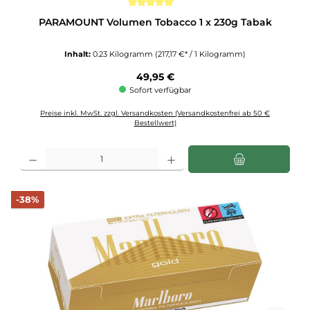
Durchschnittliche Bewertung von 5 von 5 Sternen
PARAMOUNT Volumen Tobacco 1 x 230g Tabak
Inhalt:
0.23 Kilogramm
(217,17 €* / 1 Kilogramm)
Regulärer Preis:
49,95 €
Sofort verfügbar
Preise inkl. MwSt. zzgl. Versandkosten (Versandkostenfrei ab 50 €
Bestellwert)
Produkt Anzahl: Gib den gewünschten Wert ein oder benutze die Schaltflächen u
Rabatt
-38%