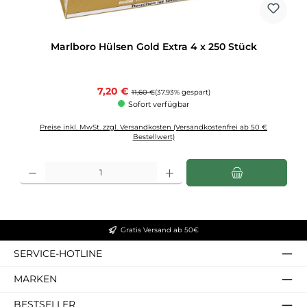
Marlboro Hülsen Gold Extra 4 x 250 Stück
Verkaufspreis:
7,20 €
Regulärer Preis:
11,60 €
(37.93% gespart)
Sofort verfügbar
Preise inkl. MwSt. zzgl. Versandkosten (Versandkostenfrei ab 50 €
Bestellwert)
Produkt Anzahl: Gib den gewünschten Wert ein oder benutze die Schaltflächen u
Gratis Versand ab 50€
SERVICE-HOTLINE
MARKEN
BESTSELLER