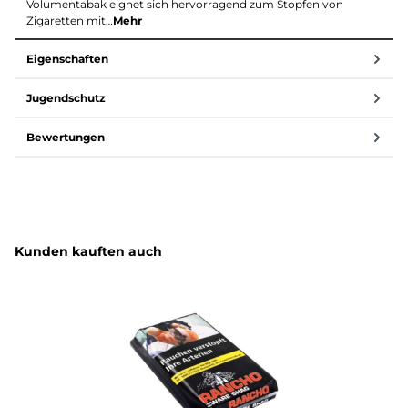
Volumentabak eignet sich hervorragend zum Stopfen von
Zigaretten mit…
Mehr
Eigenschaften
Jugendschutz
Bewertungen
Produktgalerie überspringen
Kunden kauften auch