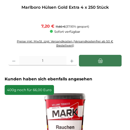
Marlboro Hülsen Gold Extra 4 x 250 Stück
Verkaufspreis:
7,20 €
Regulärer Preis:
11,60 €
(37.93% gespart)
Sofort verfügbar
Preise inkl. MwSt. zzgl. Versandkosten (Versandkostenfrei ab 50 €
Bestellwert)
Produkt Anzahl: Gib den gewünschten Wert ein oder benutze die Schaltflächen u
Produktgalerie überspringen
Kunden haben sich ebenfalls angesehen
400g noch für 66,00 Euro