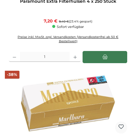
Paramount Extra Filterhülsen 4 x 250 Stück
Verkaufspreis:
7,20 €
Regulärer Preis:
9,40 €
(23.4% gespart)
Sofort verfügbar
Preise inkl. MwSt. zzgl. Versandkosten (Versandkostenfrei ab 50 €
Bestellwert)
Produkt Anzahl: Gib den gewünschten Wert ein oder benutze die Schaltflächen u
Rabatt
-38%