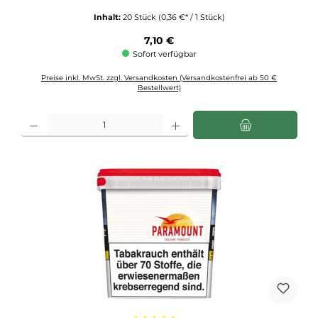
Inhalt:
20 Stück
(0,36 €* / 1 Stück)
Regulärer Preis:
7,10 €
Sofort verfügbar
Preise inkl. MwSt. zzgl. Versandkosten (Versandkostenfrei ab 50 €
Bestellwert)
Produkt Anzahl: Gib den gewünschten Wert ein oder benutze die Schaltflächen u