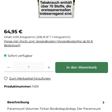
64,95 €
Inhalt:
0.315 Kilogramm
(206,19 €* / 1 Kilogramm)
Preise inkl. MwSt. zzgl. Versandkosten (Versandkostenfrei ab 50 €
Bestellwert)
Sofort verfügbar
Produkt Anzahl: Gib den gewünschten Wert ein oder benutze die Schaltflächen um d
In den Warenkorb
Zum Merkzettel hinzufügen
Produktnummer:
1459
Beschreibung
Paramount Volumen Tintan Box&nbsp;&nbsp; Der Paramount