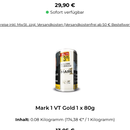
Regulärer Preis:
29,90 €
Sofort verfügbar
reise inkl. MwSt. zzgl. Versandkosten (Versandkostenfrei ab 50 € Bestellwer
altflächen um die Anzahl zu erhöhen oder zu reduzieren.
Mark 1 VT Gold 1 x 80g
Inhalt:
0.08 Kilogramm
(174,38 €* / 1 Kilogramm)