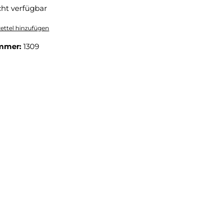
cht verfügbar
ttel hinzufügen
mmer:
1309