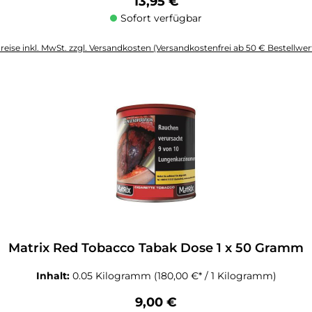
Regulärer Preis:
13,95 €
Sofort verfügbar
reise inkl. MwSt. zzgl. Versandkosten (Versandkostenfrei ab 50 € Bestellwer
altflächen um die Anzahl zu erhöhen oder zu reduzieren.
Matrix Red Tobacco Tabak Dose 1 x 50 Gramm
Inhalt:
0.05 Kilogramm
(180,00 €* / 1 Kilogramm)
Regulärer Preis:
9,00 €