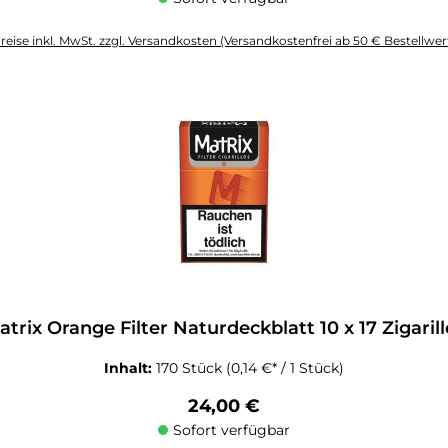
reise inkl. MwSt. zzgl. Versandkosten (Versandkostenfrei ab 50 € Bestellwer
altflächen um die Anzahl zu erhöhen oder zu reduzieren.
atrix Orange Filter Naturdeckblatt 10 x 17 Zigarill
Inhalt:
170 Stück
(0,14 €* / 1 Stück)
Regulärer Preis:
24,00 €
Sofort verfügbar