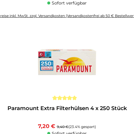
Sofort verfügbar
reise inkl. MwSt. zzgl. Versandkosten (Versandkostenfrei ab 50 € Bestellwer
altflächen um die Anzahl zu erhöhen oder zu reduzieren.
Paramount Extra Filterhülsen 4 x 250 Stück
Verkaufspreis:
Regulärer Preis:
7,20 €
9,40 €
(23.4% gespart)
Sofort verfügbar