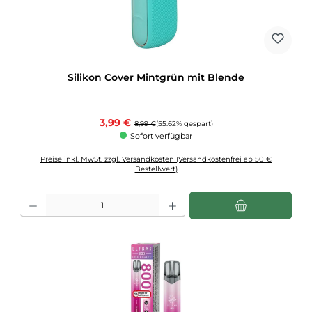
Silikon Cover Mintgrün mit Blende
Verkaufspreis:
3,99 €
Regulärer Preis:
8,99 €
(55.62% gespart)
Sofort verfügbar
Preise inkl. MwSt. zzgl. Versandkosten (Versandkostenfrei ab 50 €
Bestellwert)
Produkt Anzahl: Gib den gewünschten Wert ein oder benutze die Schaltflächen u