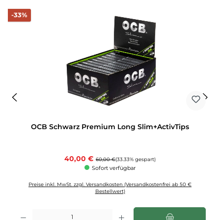
Rabatt
-33%
OCB Schwarz Premium Long Slim+ActivTips
Verkaufspreis:
40,00 €
Regulärer Preis:
60,00 €
(33.33% gespart)
Sofort verfügbar
Preise inkl. MwSt. zzgl. Versandkosten (Versandkostenfrei ab 50 €
Bestellwert)
Produkt Anzahl: Gib den gewünschten Wert ein oder benutze die Schaltflächen u