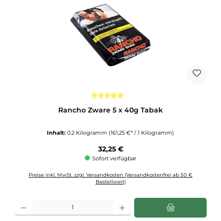
Durchschnittliche Bewertung von 5 von 5 Sternen
Rancho Zware 5 x 40g Tabak
Inhalt:
0.2 Kilogramm
(161,25 €* / 1 Kilogramm)
Regulärer Preis:
32,25 €
Sofort verfügbar
Preise inkl. MwSt. zzgl. Versandkosten (Versandkostenfrei ab 50 €
Bestellwert)
Produkt Anzahl: Gib den gewünschten Wert ein oder benutze die Schaltflächen u