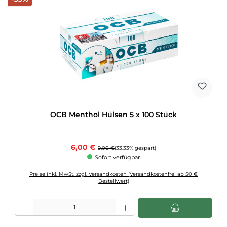
OCB Menthol Hülsen 5 x 100 Stück
Verkaufspreis:
6,00 €
Regulärer Preis:
9,00 €
(33.33% gespart)
Sofort verfügbar
Preise inkl. MwSt. zzgl. Versandkosten (Versandkostenfrei ab 50 €
Bestellwert)
Produkt Anzahl: Gib den gewünschten Wert ein oder benutze die Schaltflächen u