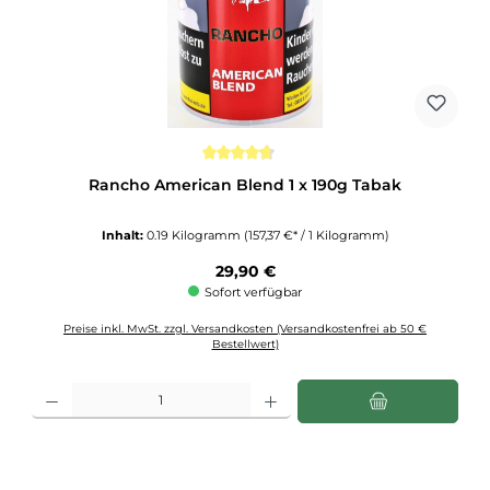
Durchschnittliche Bewertung von 4.7 von 5 Sternen
Rancho American Blend 1 x 190g Tabak
Inhalt:
0.19 Kilogramm
(157,37 €* / 1 Kilogramm)
Regulärer Preis:
29,90 €
Sofort verfügbar
Preise inkl. MwSt. zzgl. Versandkosten (Versandkostenfrei ab 50 €
Bestellwert)
Produkt Anzahl: Gib den gewünschten Wert ein oder benutze die Schaltflächen u