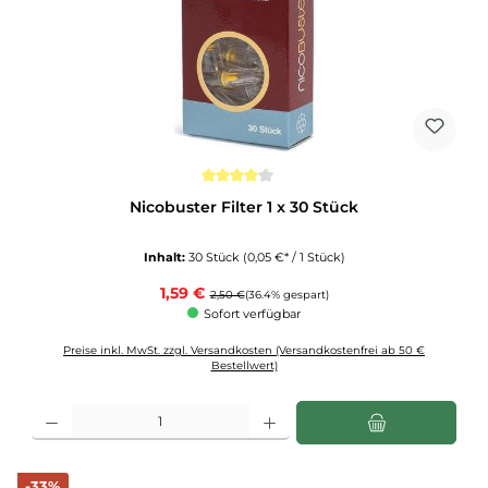
Durchschnittliche Bewertung von 4 von 5 Sternen
Nicobuster Filter 1 x 30 Stück
Inhalt:
30 Stück
(0,05 €* / 1 Stück)
Verkaufspreis:
1,59 €
Regulärer Preis:
2,50 €
(36.4% gespart)
Sofort verfügbar
Preise inkl. MwSt. zzgl. Versandkosten (Versandkostenfrei ab 50 €
Bestellwert)
Produkt Anzahl: Gib den gewünschten Wert ein oder benutze die Schaltflächen u
Rabatt
-33%