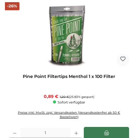
Rabatt
-26%
Pine Point Filtertips Menthol 1 x 100 Filter
Verkaufspreis:
0,89 €
Regulärer Preis:
1,20 €
(25.83% gespart)
Sofort verfügbar
Preise inkl. MwSt. zzgl. Versandkosten (Versandkostenfrei ab 50 €
Bestellwert)
Produkt Anzahl: Gib den gewünschten Wert ein oder benutze die Schaltflächen u