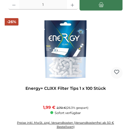
Produkt Anzahl: Gib den gewünschten Wert ein oder benutze die Schaltflächen u
Rabatt
-26%
Energy+ CLIXX Filter Tips 1 x 100 Stück
Verkaufspreis:
1,99 €
Regulärer Preis:
2,70 €
(26.3% gespart)
Sofort verfügbar
Preise inkl. MwSt. zzgl. Versandkosten (Versandkostenfrei ab 50 €
Bestellwert)