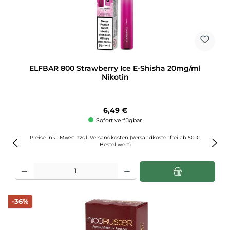
ELFBAR 800 Strawberry Ice E-Shisha 20mg/ml
Nikotin
Regulärer Preis:
6,49 €
Sofort verfügbar
Preise inkl. MwSt. zzgl. Versandkosten (Versandkostenfrei ab 50 €
Bestellwert)
Produkt Anzahl: Gib den gewünschten Wert ein oder benutze die Schaltflächen u
Rabatt
-36%