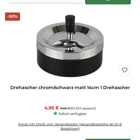
Rabatt
-50%
Drehascher chrom/schwarz matt 14cm 1 Drehascher
Verkaufspreis:
4,95 €
Regulärer Preis:
9,95 €
(50.25% gespart)
Sofort verfügbar
Preise inkl. MwSt. zzgl. Versandkosten (Versandkostenfrei ab 50 €
Bestellwert)