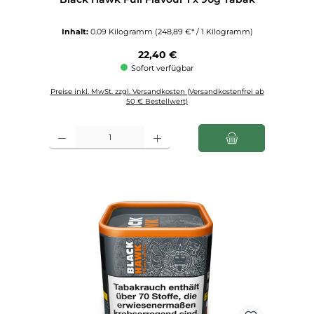
Inhalt:
0.09 Kilogramm
(248,89 €* / 1 Kilogramm)
Regulärer Preis:
22,40 €
Sofort verfügbar
Preise inkl. MwSt. zzgl. Versandkosten (Versandkostenfrei ab
50 € Bestellwert)
Produkt Anzahl: Gib den gewünschten Wert ein oder benutze die Schaltfl