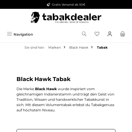
Gratis Versand ab 50€
alt springen
Navigation
Sie sind hier:
Marken
Black Hawk
Tabak
Black Hawk Tabak
Die Marke
Black Hawk
wurde inspiriert vom
gleichnamigen Indianerstamm und trägt den Geist von
Tradition, Wissen und handwerklicher Tabakkunst in
sich. Mit diesem Volumentabak erlebst du Tabakgenuss
auf höchstem Niveau.