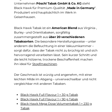
Unternehmen
Pöschl Tabak GmbH & Co. KG
steht
Black Hawk für Premium-Qualität „
Made in Germany
“.
Produziert wird hauptsächlich im Werk in
Geisenhausen.
Black Hawk Tabak ist ein
American Blend
aus Virginia-,
Burley- und Orienttabaken, sorgfältig
zusammengestellt aus
über 20 verschiedenen
Tabaksorten
. Die besondere Herstellungsweise – unter
anderem die Befeuchtung in einer Vakuumkammer –
sorgt dafür, dass der Tabak nicht zu brüchig ist und sich
hervorragend verarbeiten lässt. Sein kurzer Schnitt und
die leicht hölzerne, trockene Beschaffenheit machen
ihn ideal für
Stopfmaschinen
.
Der Geschmack ist würzig und angenehm, mit einer
leichten Milde im Abgang – unverwechselbar und nicht
vergleichbar mit anderen Tabaken.
Black Hawk Full Flavour 1 × 30 g Tabak
Black Hawk Full Flavour 1 × 90 g Tabak
Black Hawk Mega Dose Volumentabak 1 × 230 g
Tabak