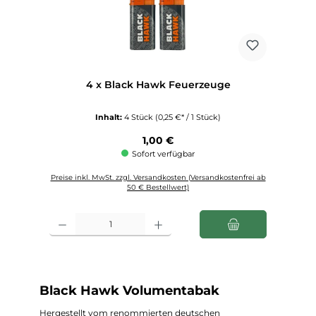
4 x Black Hawk Feuerzeuge
Inhalt:
4 Stück
(0,25 €* / 1 Stück)
Regulärer Preis:
1,00 €
Sofort verfügbar
Preise inkl. MwSt. zzgl. Versandkosten (Versandkostenfrei ab
50 € Bestellwert)
Produkt Anzahl: Gib den gewünschten Wert ein oder benutze die Schaltfl
Black Hawk Volumentabak
Hergestellt vom renommierten deutschen