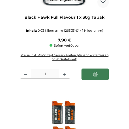
Black Hawk Full Flavour 1 x 30g Tabak
Inhalt:
0.03 Kilogramm
(263,33 €* / 1 Kilogramm)
Regulärer Preis:
7,90 €
Sofort verfügbar
Preise inkl. MwSt. zzgl. Versandkosten (Versandkostenfrei ab
50 € Bestellwert)
Produkt Anzahl: Gib den gewünschten Wert ein oder benutze die Schaltfl