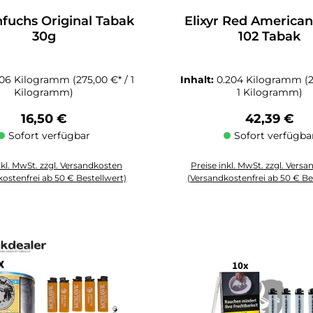
hfuchs Original Tabak
Elixyr Red America
30g
102 Tabak
.06 Kilogramm
(275,00 €* / 1
Inhalt:
0.204 Kilogramm
(
Kilogramm)
1 Kilogramm)
Regulärer Preis:
Regulärer P
16,50 €
42,39 €
Sofort verfügbar
Sofort verfügba
nkl. MwSt. zzgl. Versandkosten
Preise inkl. MwSt. zzgl. Vers
ostenfrei ab 50 € Bestellwert)
(Versandkostenfrei ab 50 € Be
Schaltflächen um die Anzahl zu erhöhen oder zu reduzieren.
zahl: Gib den gewünschten Wert ein oder benutze die Schaltflächen um die
Produkt Anzahl: Gib den gewüns