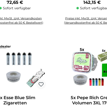
Regulärer Preis:
Regulärer P
72,65 €
142,15 €
Sofort verfügbar
Sofort verfügba
nkl. MwSt. zzgl. Versandkosten
Preise inkl. MwSt. zzgl. Vers
ostenfrei ab 50 € Bestellwert)
(Versandkostenfrei ab 50 € Be
Schaltflächen um die Anzahl zu erhöhen oder zu reduzieren.
zahl: Gib den gewünschten Wert ein oder benutze die Schaltflächen um die
Produkt Anzahl: Gib den gewüns
x Esse Blue Slim
5x Pepe Rich Gr
Zigaretten
Volumen 3XL 1