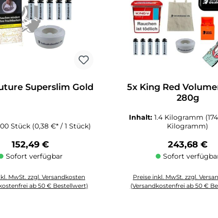
uture Superslim Gold
5x King Red Volume
280g
Inhalt:
1.4 Kilogramm
(174
00 Stück
(0,38 €* / 1 Stück)
Kilogramm)
Regulärer Preis:
Regulärer P
152,49 €
243,68 €
Sofort verfügbar
Sofort verfügba
nkl. MwSt. zzgl. Versandkosten
Preise inkl. MwSt. zzgl. Vers
ostenfrei ab 50 € Bestellwert)
(Versandkostenfrei ab 50 € Be
Schaltflächen um die Anzahl zu erhöhen oder zu reduzieren.
zahl: Gib den gewünschten Wert ein oder benutze die Schaltflächen um die
Produkt Anzahl: Gib den gewüns