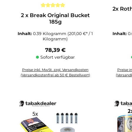
2x Rot
Durchschnittliche Bewertung von 5 von 5 Sternen
2 x Break Original Bucket
185g
Inhalt:
0.39 Kilogramm
(201,00 €* / 1
Inhalt:
0
Kilogramm)
Regulärer Preis:
78,39 €
Sofort verfügbar
Preise inkl. MwSt. zzgl. Versandkosten
Preise i
(Versandkostenfrei ab 50 € Bestellwert)
(Versandk
Produkt Anzahl: Gib den gewünschten Wert ein oder benutze die 
Produkt An