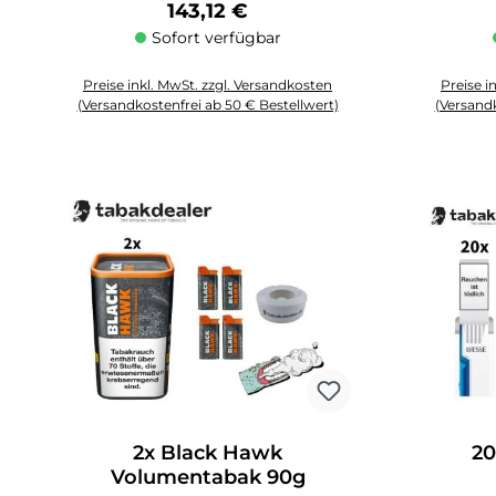
Regulärer Preis:
143,12 €
Sofort verfügbar
Preise inkl. MwSt. zzgl. Versandkosten
Preise i
(Versandkostenfrei ab 50 € Bestellwert)
(Versandk
Produkt Anzahl: Gib den gewünschten Wert ein oder benutze die 
Produkt An
2x Black Hawk
20
Volumentabak 90g