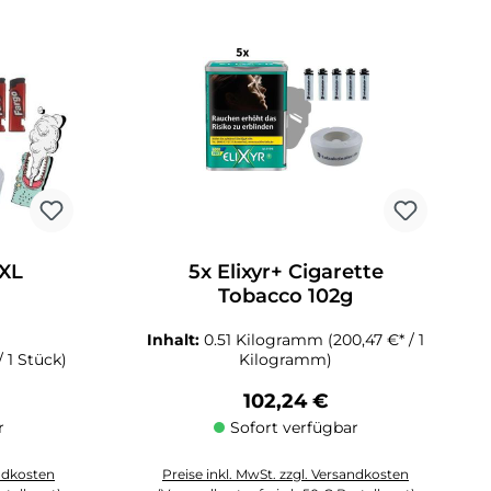
 XL
5x Elixyr+ Cigarette
Tobacco 102g
Inhalt:
0.51 Kilogramm
(200,47 €* / 1
/ 1 Stück)
Kilogramm)
reis:
Regulärer Preis:
102,24 €
r
Sofort verfügbar
andkosten
Preise inkl. MwSt. zzgl. Versandkosten