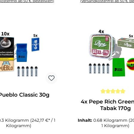
ostenfrei ab 50 € Bestellwert)
(Versandkostenfrei ab 50 € Be
Schaltflächen um die Anzahl zu erhöhen oder zu reduzieren.
zahl: Gib den gewünschten Wert ein oder benutze die Schaltflächen um die
Produkt Anzahl: Gib den gewüns
Pueblo Classic 30g
Durchschnittliche Bewert
4x Pepe Rich Gree
Tabak 170g
0.3 Kilogramm
(242,17 €* / 1
Inhalt:
0.68 Kilogramm
(2
Kilogramm)
1 Kilogramm)