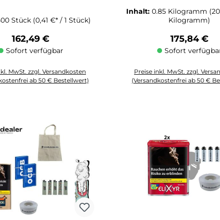
Inhalt:
0.85 Kilogramm
(20
400 Stück
(0,41 €* / 1 Stück)
Kilogramm)
Regulärer Preis:
Regulärer P
162,49 €
175,84 €
Sofort verfügbar
Sofort verfügba
nkl. MwSt. zzgl. Versandkosten
Preise inkl. MwSt. zzgl. Vers
ostenfrei ab 50 € Bestellwert)
(Versandkostenfrei ab 50 € Be
Schaltflächen um die Anzahl zu erhöhen oder zu reduzieren.
zahl: Gib den gewünschten Wert ein oder benutze die Schaltflächen um die
Produkt Anzahl: Gib den gewüns