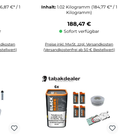
6,87 €* / 1
Inhalt:
1.02 Kilogramm
(184,77 €* / 1
Kilogramm)
reis:
Regulärer Preis:
188,47 €
r
Sofort verfügbar
andkosten
Preise inkl. MwSt. zzgl. Versandkosten
stellwert)
(Versandkostenfrei ab 50 € Bestellwert)
 Anzahl zu erhöhen oder zu reduzieren.
chten Wert ein oder benutze die Schaltflächen um die Anzahl zu erhöhen o
Produkt Anzahl: Gib den gewünschten Wert ein oder 