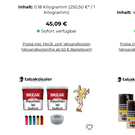
Inhalt:
0.18 Kilogramm
(250,50 €* / 1
Kilogramm)
Inhalt:
Regulärer Preis:
45,09 €
Sofort verfügbar
Preise inkl. MwSt. zzgl. Versandkosten
Preise i
(Versandkostenfrei ab 50 € Bestellwert)
(Versandk
Produkt Anzahl: Gib den gewünschten Wert ein oder benutze die 
Produkt An