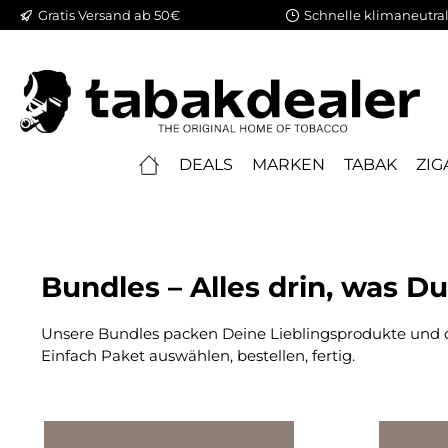
Gratis Versand ab 50€
Schnelle klimaneutral
springen
Zur Hauptnavigation springen
DEALS
MARKEN
TABAK
ZIG
Bundles – Alles drin, was D
Unsere Bundles packen Deine Lieblingsprodukte und
Einfach Paket auswählen, bestellen, fertig.