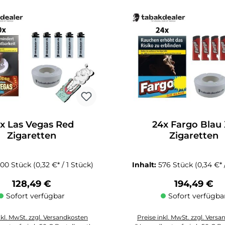
x Las Vegas Red
24x Fargo Blau
Zigaretten
Zigaretten
00 Stück
(0,32 €* / 1 Stück)
Inhalt:
576 Stück
(0,34 €* 
Regulärer Preis:
Regulärer P
128,49 €
194,49 €
Sofort verfügbar
Sofort verfügba
nkl. MwSt. zzgl. Versandkosten
Preise inkl. MwSt. zzgl. Vers