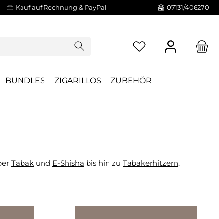
Kauf auf Rechnung & PayPal
07131/406270
BUNDLES
ZIGARILLOS
ZUBEHÖR
ber
Tabak
und
E-Shisha
bis hin zu
Tabakerhitzern
.