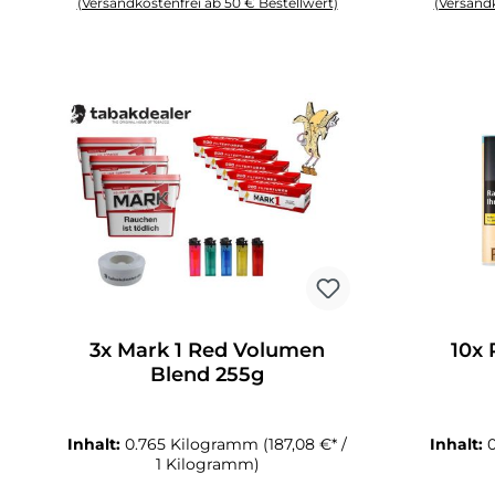
(Versandkostenfrei ab 50 € Bestellwert)
(Versandk
Produkt Anzahl: Gib den gewünschten Wert ein oder benutze die 
Produkt An
3x Mark 1 Red Volumen
10x 
Blend 255g
Inhalt:
0.765 Kilogramm
(187,08 €* /
Inhalt:
1 Kilogramm)