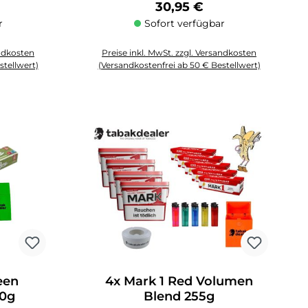
reis:
Regulärer Preis:
30,95 €
r
Sofort verfügbar
andkosten
Preise inkl. MwSt. zzgl. Versandkosten
stellwert)
(Versandkostenfrei ab 50 € Bestellwert)
 Anzahl zu erhöhen oder zu reduzieren.
chten Wert ein oder benutze die Schaltflächen um die Anzahl zu erhöhen o
Produkt Anzahl: Gib den gewünschten Wert ein oder 
een
4x Mark 1 Red Volumen
70g
Blend 255g