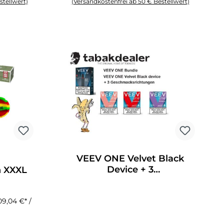
stellwert)
(Versandkostenfrei ab 50 € Bestellwert)
 Anzahl zu erhöhen oder zu reduzieren.
chten Wert ein oder benutze die Schaltflächen um die Anzahl zu erhöhen o
Produkt Anzahl: Gib den gewünschten Wert ein oder 
VEEV ONE Velvet Black
ung von 5 von 5 Sternen
Device + 3
n XXXL
Geschmacksrichtungen
09,04 €* /