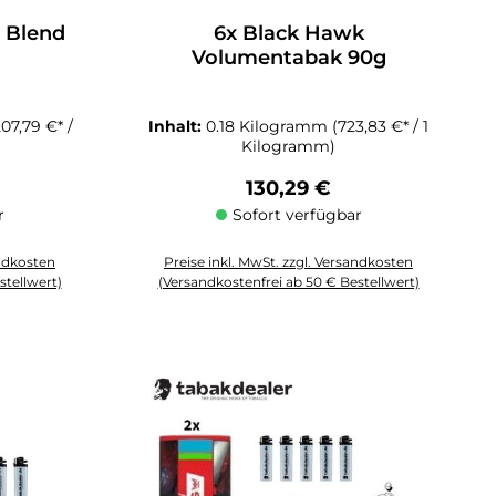
n Blend
6x Black Hawk
Volumentabak 90g
207,79 €* /
Inhalt:
0.18 Kilogramm
(723,83 €* / 1
Kilogramm)
reis:
Regulärer Preis:
130,29 €
r
Sofort verfügbar
andkosten
Preise inkl. MwSt. zzgl. Versandkosten
stellwert)
(Versandkostenfrei ab 50 € Bestellwert)
 Anzahl zu erhöhen oder zu reduzieren.
chten Wert ein oder benutze die Schaltflächen um die Anzahl zu erhöhen o
Produkt Anzahl: Gib den gewünschten Wert ein oder 