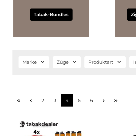
Tabak-Bundles
Zi
Marke
Züge
Produktart
I
Seite
Seite
Seite
Seite
Seite
2
3
4
5
6