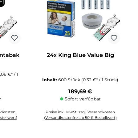
ntabak
24x King Blue Value Big
,06 €* / 1
Inhalt:
600 Stück
(0,32 €* / 1 Stück)
reis:
Regulärer Preis:
189,69 €
r
Sofort verfügbar
andkosten
Preise inkl. MwSt. zzgl. Versandkosten
stellwert)
(Versandkostenfrei ab 50 € Bestellwert)
 Anzahl zu erhöhen oder zu reduzieren.
chten Wert ein oder benutze die Schaltflächen um die Anzahl zu erhöhen o
Produkt Anzahl: Gib den gewünschten Wert ein oder 