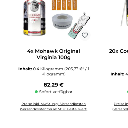
4x Mohawk Original
20x Co
Virginia 100g
Inhalt:
0.4 Kilogramm
(205,73 €* / 1
Kilogramm)
Inhalt:
4
Regulärer Preis:
82,29 €
Sofort verfügbar
Preise inkl. MwSt. zzgl. Versandkosten
Preise i
(Versandkostenfrei ab 50 € Bestellwert)
(Versandk
Produkt Anzahl: Gib den gewünschten Wert ein oder benutze die 
Produkt An