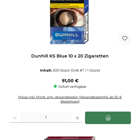
Dunhill KS Blue 10 x 20 Zigaretten
Inhalt:
200 Stück
(0,46 €* / 1 Stück)
Regulärer Preis:
91,00 €
Sofort verfügbar
Preise inkl. MwSt. zzgl. Versandkosten (Versandkostenfrei ab 50 €
Bestellwert)
Produkt Anzahl: Gib den gewünschten Wert ein oder benutze die Schaltflächen u