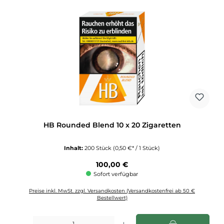
HB Rounded Blend 10 x 20 Zigaretten
Inhalt:
200 Stück
(0,50 €* / 1 Stück)
Regulärer Preis:
100,00 €
Sofort verfügbar
Preise inkl. MwSt. zzgl. Versandkosten (Versandkostenfrei ab 50 €
Bestellwert)
Produkt Anzahl: Gib den gewünschten Wert ein oder benutze die Schaltflächen u