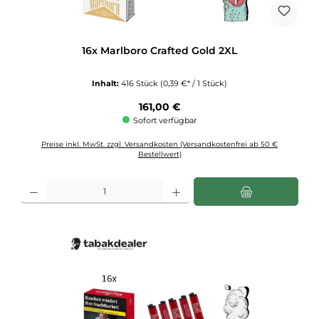
16x Marlboro Crafted Gold 2XL
Inhalt:
416 Stück
(0,39 €* / 1 Stück)
Regulärer Preis:
161,00 €
Sofort verfügbar
Preise inkl. MwSt. zzgl. Versandkosten (Versandkostenfrei ab 50 €
Bestellwert)
Produkt Anzahl: Gib den gewünschten Wert ein oder benutze die Schaltflächen u