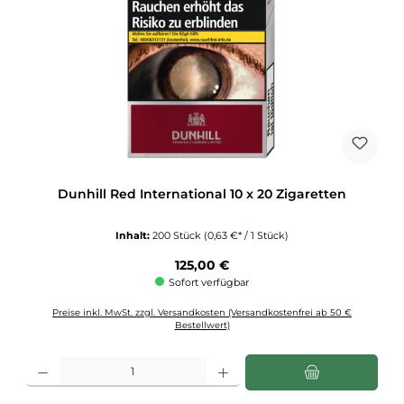
Dunhill Red International 10 x 20 Zigaretten
Inhalt:
200 Stück
(0,63 €* / 1 Stück)
Regulärer Preis:
125,00 €
Sofort verfügbar
Preise inkl. MwSt. zzgl. Versandkosten (Versandkostenfrei ab 50 €
Bestellwert)
Produkt Anzahl: Gib den gewünschten Wert ein oder benutze die Schaltflächen u