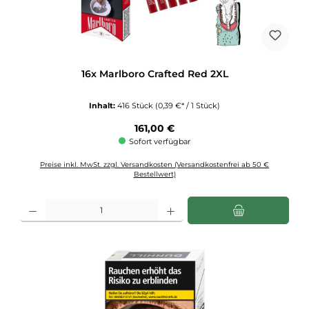
16x Marlboro Crafted Red 2XL
Inhalt:
416 Stück
(0,39 €* / 1 Stück)
Regulärer Preis:
161,00 €
Sofort verfügbar
Preise inkl. MwSt. zzgl. Versandkosten (Versandkostenfrei ab 50 €
Bestellwert)
Produkt Anzahl: Gib den gewünschten Wert ein oder benutze die Schaltflächen u