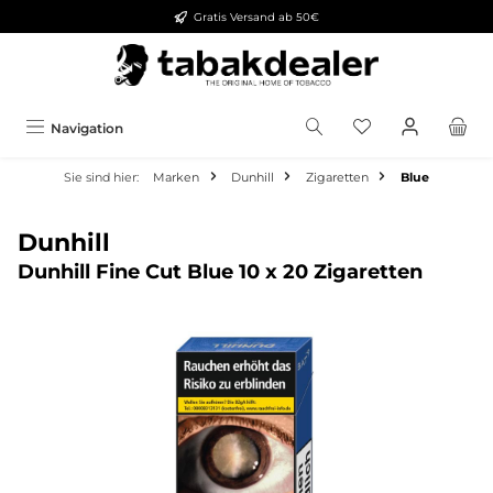
Gratis Versand ab 50€
alt springen
Navigation
Sie sind hier:
Marken
Dunhill
Zigaretten
Blue
Dunhill
Dunhill Fine Cut Blue 10 x 20 Zigaretten
Bildergalerie überspringen