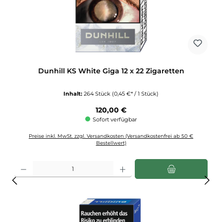
Dunhill KS White Giga 12 x 22 Zigaretten
Inhalt:
264 Stück
(0,45 €* / 1 Stück)
Regulärer Preis:
120,00 €
Sofort verfügbar
Preise inkl. MwSt. zzgl. Versandkosten (Versandkostenfrei ab 50 €
Bestellwert)
Produkt Anzahl: Gib den gewünschten Wert ein oder benutze die Schaltflächen u