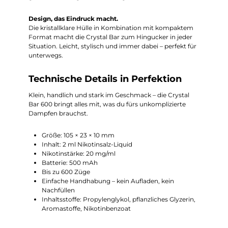
Design, das Eindruck macht.
Die kristallklare Hülle in Kombination mit kompaktem
Format macht die Crystal Bar zum Hingucker in jeder
Situation. Leicht, stylisch und immer dabei – perfekt für
unterwegs.
Technische Details in Perfektion
Klein, handlich und stark im Geschmack – die Crystal
Bar 600 bringt alles mit, was du fürs unkomplizierte
Dampfen brauchst.
Größe: 105 × 23 × 10 mm
Inhalt: 2 ml Nikotinsalz-Liquid
Nikotinstärke: 20 mg/ml
Batterie: 500 mAh
Bis zu 600 Züge
Einfache Handhabung – kein Aufladen, kein
Nachfüllen
Inhaltsstoffe: Propylenglykol, pflanzliches Glyzerin,
Aromastoffe, Nikotinbenzoat