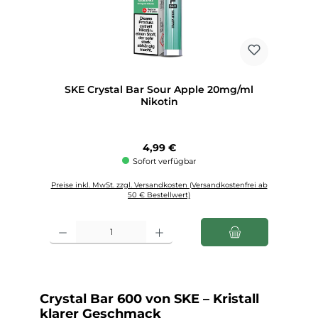
SKE Crystal Bar Sour Apple 20mg/ml
Nikotin
Regulärer Preis:
4,99 €
Sofort verfügbar
Preise inkl. MwSt. zzgl. Versandkosten (Versandkostenfrei ab
50 € Bestellwert)
Produkt Anzahl: Gib den gewünschten Wert ein oder benutze die Schaltfl
Crystal Bar 600 von SKE – Kristall
klarer Geschmack