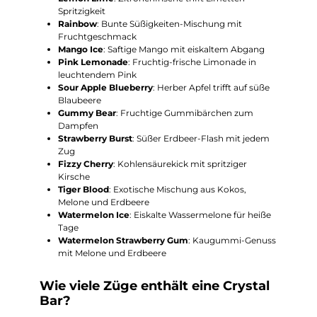
Spritzigkeit
Rainbow
: Bunte Süßigkeiten-Mischung mit
Fruchtgeschmack
Mango Ice
: Saftige Mango mit eiskaltem Abgang
Pink Lemonade
: Fruchtig-frische Limonade in
leuchtendem Pink
Sour Apple Blueberry
: Herber Apfel trifft auf süße
Blaubeere
Gummy Bear
: Fruchtige Gummibärchen zum
Dampfen
Strawberry Burst
: Süßer Erdbeer-Flash mit jedem
Zug
Fizzy Cherry
: Kohlensäurekick mit spritziger
Kirsche
Tiger Blood
: Exotische Mischung aus Kokos,
Melone und Erdbeere
Watermelon Ice
: Eiskalte Wassermelone für heiße
Tage
Watermelon Strawberry Gum
: Kaugummi-Genuss
mit Melone und Erdbeere
Wie viele Züge enthält eine Crystal
Bar?