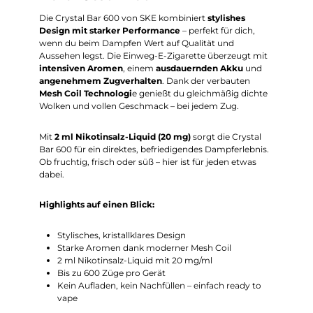
Die Crystal Bar 600 von SKE kombiniert
stylishes
Design mit starker Performance
– perfekt für dich,
wenn du beim Dampfen Wert auf Qualität und
Aussehen legst. Die Einweg-E-Zigarette überzeugt mit
intensiven Aromen
, einem
ausdauernden Akku
und
angenehmem Zugverhalten
. Dank der verbauten
Mesh Coil Technologi
e genießt du gleichmäßig dichte
Wolken und vollen Geschmack – bei jedem Zug.
Mit
2 ml Nikotinsalz-Liquid (20 mg)
sorgt die Crystal
Bar 600 für ein direktes, befriedigendes Dampferlebnis.
Ob fruchtig, frisch oder süß – hier ist für jeden etwas
dabei.
Highlights auf einen Blick:
Stylisches, kristallklares Design
Starke Aromen dank moderner Mesh Coil
2 ml Nikotinsalz-Liquid mit 20 mg/ml
Bis zu 600 Züge pro Gerät
Kein Aufladen, kein Nachfüllen – einfach ready to
vape