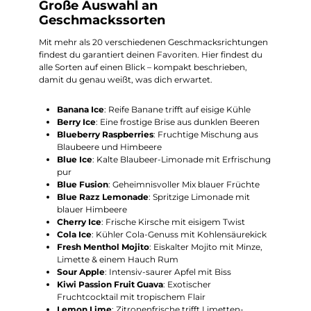
Große Auswahl an
Geschmackssorten
Mit mehr als 20 verschiedenen Geschmacksrichtungen
findest du garantiert deinen Favoriten. Hier findest du
alle Sorten auf einen Blick – kompakt beschrieben,
damit du genau weißt, was dich erwartet.
Banana Ice
: Reife Banane trifft auf eisige Kühle
Berry Ice
: Eine frostige Brise aus dunklen Beeren
Blueberry Raspberries
: Fruchtige Mischung aus
Blaubeere und Himbeere
Blue Ice
: Kalte Blaubeer-Limonade mit Erfrischung
pur
Blue Fusion
: Geheimnisvoller Mix blauer Früchte
Blue Razz Lemonade
: Spritzige Limonade mit
blauer Himbeere
Cherry Ice
: Frische Kirsche mit eisigem Twist
Cola Ice
: Kühler Cola-Genuss mit Kohlensäurekick
Fresh Menthol Mojito
: Eiskalter Mojito mit Minze,
Limette & einem Hauch Rum
Sour Apple
: Intensiv-saurer Apfel mit Biss
Kiwi Passion Fruit Guava
: Exotischer
Fruchtcocktail mit tropischem Flair
Lemon Lime
: Zitronenfrische trifft Limetten-