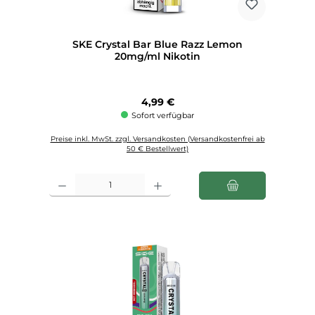
SKE Crystal Bar Blue Razz Lemon
20mg/ml Nikotin
Regulärer Preis:
4,99 €
Sofort verfügbar
Preise inkl. MwSt. zzgl. Versandkosten (Versandkostenfrei ab
50 € Bestellwert)
Produkt Anzahl: Gib den gewünschten Wert ein oder benutze die Schaltfl