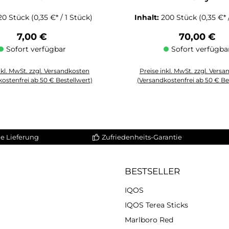
20 Stück
(0,35 €* / 1 Stück)
Inhalt:
200 Stück
(0,35 €* 
Regulärer Preis:
Regulärer P
7,00 €
70,00 €
Sofort verfügbar
Sofort verfügba
nkl. MwSt. zzgl. Versandkosten
Preise inkl. MwSt. zzgl. Vers
ostenfrei ab 50 € Bestellwert)
(Versandkostenfrei ab 50 € Be
Schaltflächen um die Anzahl zu erhöhen oder zu reduzieren.
zahl: Gib den gewünschten Wert ein oder benutze die Schaltflächen um die
Produkt Anzahl: Gib den gewüns
e Lieferung
Zufriedenheits-Garantie
BESTSELLER
IQOS
IQOS Terea Sticks
Marlboro Red