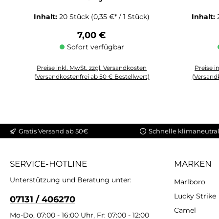
Inhalt:
20 Stück
(0,35 €* / 1 Stück)
Inhalt:
Regulärer Preis:
7,00 €
Sofort verfügbar
Preise inkl. MwSt. zzgl. Versandkosten
Preise i
(Versandkostenfrei ab 50 € Bestellwert)
(Versandk
Produkt Anzahl: Gib den gewünschten Wert ein oder benutze die 
Produkt An
Gratis Versand ab 50€
Schnelle klimaneutral
SERVICE-HOTLINE
MARKEN
Unterstützung und Beratung unter:
Marlboro
Lucky Strike
07131 / 406270
Camel
Mo-Do, 07:00 - 16:00 Uhr, Fr: 07:00 - 12:00