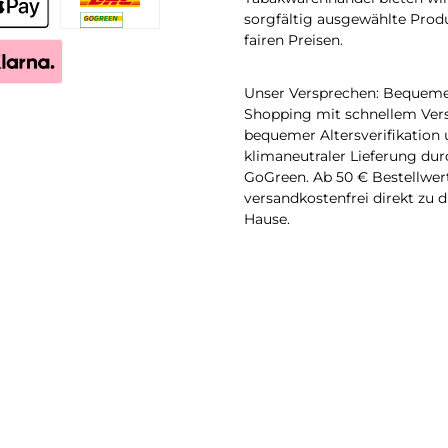
sorgfältig ausgewählte Prod
plePay
DHL
fairen Preisen.
arna Sofort
Unser Versprechen: Bequeme
Shopping mit schnellem Ver
bequemer Altersverifikation
klimaneutraler Lieferung du
GoGreen. Ab 50 € Bestellwert
versandkostenfrei direkt zu d
Hause.