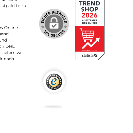
uktpalette zu
s Online-
sand,
 und
rch DHL
 liefern wir
ir nach