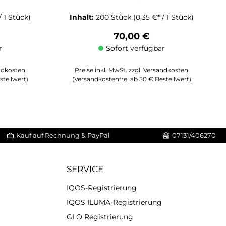
/ 1 Stück)
Inhalt:
200 Stück
(0,35 €* / 1 Stück)
reis:
Regulärer Preis:
70,00 €
r
Sofort verfügbar
andkosten
Preise inkl. MwSt. zzgl. Versandkosten
stellwert)
(Versandkostenfrei ab 50 € Bestellwert)
 Anzahl zu erhöhen oder zu reduzieren.
chten Wert ein oder benutze die Schaltflächen um die Anzahl zu erhöhen o
Produkt Anzahl: Gib den gewünschten Wert ein oder 
Kauf auf Rechnung & PayPal
07131/406270
SERVICE
IQOS-Registrierung
IQOS ILUMA-Registrierung
GLO Registrierung