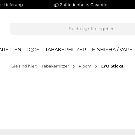
e Lieferung
Zufriedenheits-Garantie
ARETTEN
IQOS
TABAKERHITZER
E-SHISHA / VAPE
Sie sind hier:
Tabakerhitzer
Ploom
LYO Sticks