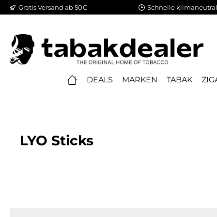
Gratis Versand ab 50€
Schnelle klimaneutral
springen
Zur Hauptnavigation springen
DEALS
MARKEN
TABAK
ZIG
LYO Sticks