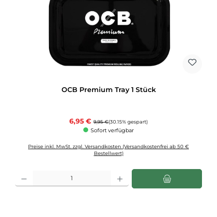
OCB Premium Tray 1 Stück
Verkaufspreis:
6,95 €
Regulärer Preis:
9,95 €
(30.15% gespart)
Sofort verfügbar
Preise inkl. MwSt. zzgl. Versandkosten (Versandkostenfrei ab 50 €
Bestellwert)
Produkt Anzahl: Gib den gewünschten Wert ein oder benutze die Schaltflächen u