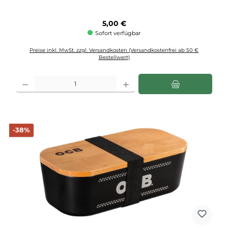
Regulärer Preis:
5,00 €
Sofort verfügbar
Preise inkl. MwSt. zzgl. Versandkosten (Versandkostenfrei ab 50 €
Bestellwert)
Produkt Anzahl: Gib den gewünschten Wert ein oder benutze die Schaltflächen u
Rabatt
-38%