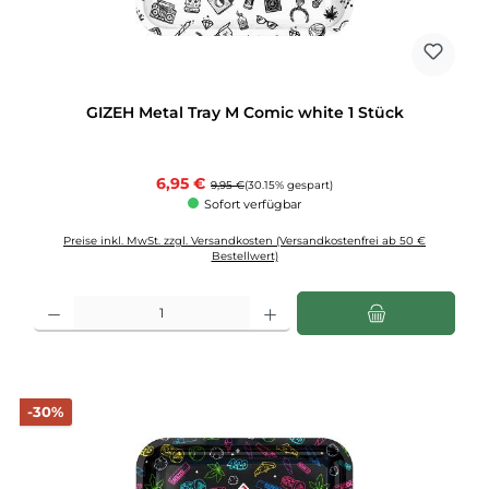
GIZEH Metal Tray M Comic white 1 Stück
Verkaufspreis:
6,95 €
Regulärer Preis:
9,95 €
(30.15% gespart)
Sofort verfügbar
Preise inkl. MwSt. zzgl. Versandkosten (Versandkostenfrei ab 50 €
Bestellwert)
Produkt Anzahl: Gib den gewünschten Wert ein oder benutze die Schaltflächen u
Rabatt
-30%