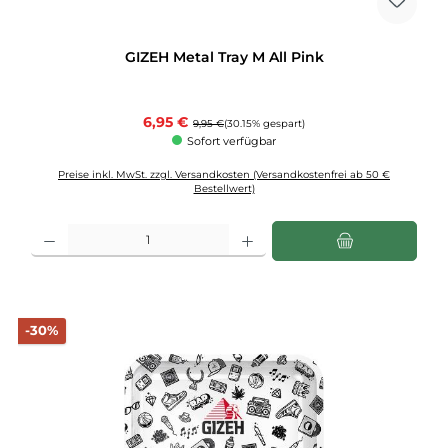
GIZEH Metal Tray M All Pink
Verkaufspreis:
6,95 €
Regulärer Preis:
9,95 €
(30.15% gespart)
Sofort verfügbar
Preise inkl. MwSt. zzgl. Versandkosten (Versandkostenfrei ab 50 €
Bestellwert)
Produkt Anzahl: Gib den gewünschten Wert ein oder benutze die Schaltflächen u
Rabatt
-30%