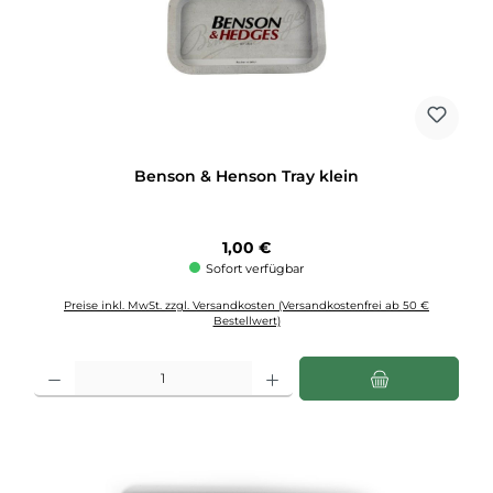
Benson & Henson Tray klein
Regulärer Preis:
1,00 €
Sofort verfügbar
Preise inkl. MwSt. zzgl. Versandkosten (Versandkostenfrei ab 50 €
Bestellwert)
Produkt Anzahl: Gib den gewünschten Wert ein oder benutze die Schaltflächen u