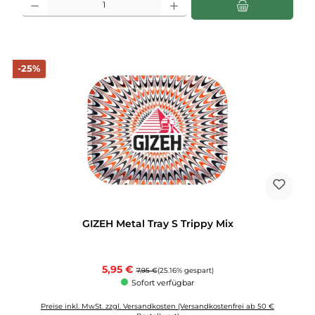
Rabatt
-25%
GIZEH Metal Tray S Trippy Mix
Verkaufspreis:
5,95 €
Regulärer Preis:
7,95 €
(25.16% gespart)
Sofort verfügbar
Preise inkl. MwSt. zzgl. Versandkosten (Versandkostenfrei ab 50 €