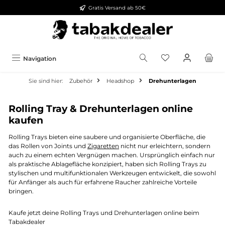
Gratis Versand ab 50€
alt springen
Navigation
Sie sind hier:
Zubehör
Headshop
Drehunterlagen
Rolling Tray & Drehunterlagen online
kaufen
Rolling Trays bieten eine saubere und organisierte Oberfläche, die
das Rollen von Joints und
Zigaretten
nicht nur erleichtern, sondern
auch zu einem echten Vergnügen machen. Ursprünglich einfach nur
als praktische Ablagefläche konzipiert, haben sich Rolling Trays zu
stylischen und multifunktionalen Werkzeugen entwickelt, die sowohl
für Anfänger als auch für erfahrene Raucher zahlreiche Vorteile
bringen.
Kaufe jetzt deine Rolling Trays und Drehunterlagen online beim
Tabakdealer