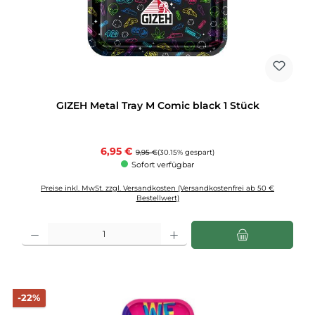
GIZEH Metal Tray M Comic black 1 Stück
Verkaufspreis:
6,95 €
Regulärer Preis:
9,95 €
(30.15% gespart)
Sofort verfügbar
Preise inkl. MwSt. zzgl. Versandkosten (Versandkostenfrei ab 50 €
Bestellwert)
Produkt Anzahl: Gib den gewünschten Wert ein oder benutze die Schaltflächen u
Rabatt
-22%