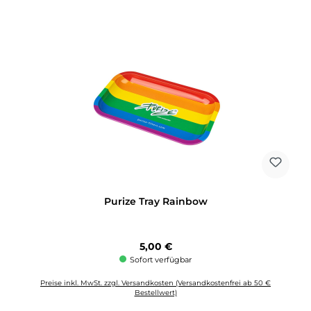
Purize Tray Rainbow
Regulärer Preis:
5,00 €
Sofort verfügbar
Preise inkl. MwSt. zzgl. Versandkosten (Versandkostenfrei ab 50 €
Bestellwert)