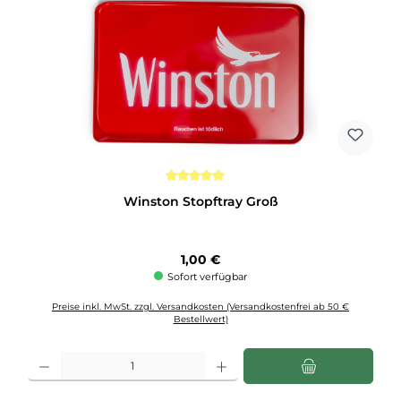
Durchschnittliche Bewertung von 5 von 5 Sternen
Winston Stopftray Groß
Regulärer Preis:
1,00 €
Sofort verfügbar
Preise inkl. MwSt. zzgl. Versandkosten (Versandkostenfrei ab 50 €
Bestellwert)
Produkt Anzahl: Gib den gewünschten Wert ein oder benutze die Schaltflächen u