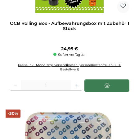
OCB Rolling Box - Aufbewahrungsbox mit Zubehör 1
Stück
Regulärer Preis:
24,95 €
Sofort verfügbar
Preise inkl. MwSt. zzgl. Versandkosten (Versandkostenfrei ab 50 €
Bestellwert)
Produkt Anzahl: Gib den gewünschten Wert ein oder benutze die Schaltflächen u
Rabatt
-30%