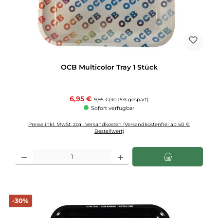
OCB Multicolor Tray 1 Stück
Verkaufspreis:
6,95 €
Regulärer Preis:
9,95 €
(30.15% gespart)
Sofort verfügbar
Preise inkl. MwSt. zzgl. Versandkosten (Versandkostenfrei ab 50 €
Bestellwert)
Produkt Anzahl: Gib den gewünschten Wert ein oder benutze die Schaltflächen u
Rabatt
-30%