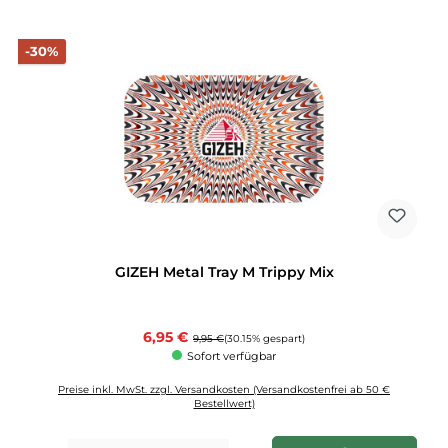
Rabatt
-30%
GIZEH Metal Tray M Trippy Mix
Verkaufspreis:
6,95 €
Regulärer Preis:
9,95 €
(30.15% gespart)
Sofort verfügbar
Preise inkl. MwSt. zzgl. Versandkosten (Versandkostenfrei ab 50 €
Bestellwert)
Produkt Anzahl: Gib den gewünschten Wert ein oder benutze die Schaltflächen u