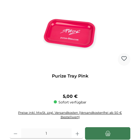
Purize Tray Pink
Regulärer Preis:
5,00 €
Sofort verfügbar
Preise inkl. MwSt. zzgl. Versandkosten (Versandkostenfrei ab 50 €
Bestellwert)
Produkt Anzahl: Gib den gewünschten Wert ein oder benutze die Schaltflächen u