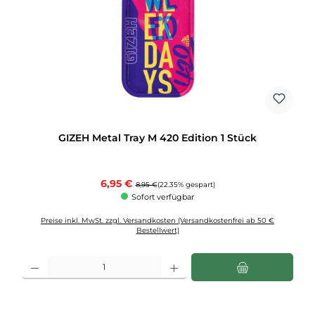
GIZEH Metal Tray M 420 Edition 1 Stück
Verkaufspreis:
6,95 €
Regulärer Preis:
8,95 €
(22.35% gespart)
Sofort verfügbar
Preise inkl. MwSt. zzgl. Versandkosten (Versandkostenfrei ab 50 €
Bestellwert)
Produkt Anzahl: Gib den gewünschten Wert ein oder benutze die Schaltflächen u