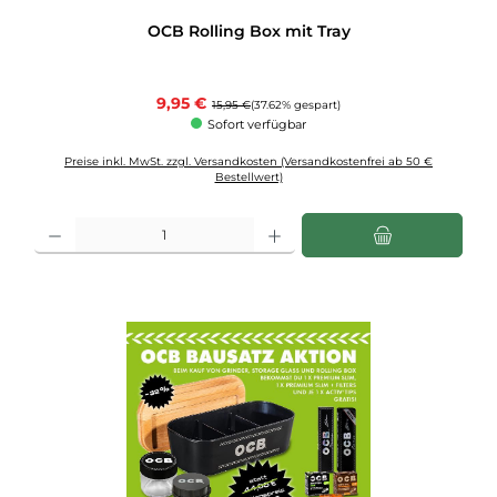
OCB Rolling Box mit Tray
Verkaufspreis:
9,95 €
Regulärer Preis:
15,95 €
(37.62% gespart)
Sofort verfügbar
Preise inkl. MwSt. zzgl. Versandkosten (Versandkostenfrei ab 50 €
Bestellwert)
Produkt Anzahl: Gib den gewünschten Wert ein oder benutze die Schaltflächen u