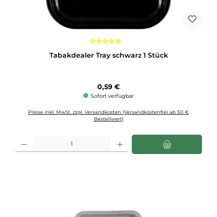
Durchschnittliche Bewertung von 5 von 5 Sternen
Tabakdealer Tray schwarz 1 Stück
Regulärer Preis:
0,59 €
Sofort verfügbar
Preise inkl. MwSt. zzgl. Versandkosten (Versandkostenfrei ab 50 €
Bestellwert)
Produkt Anzahl: Gib den gewünschten Wert ein oder benutze die Schaltflächen u