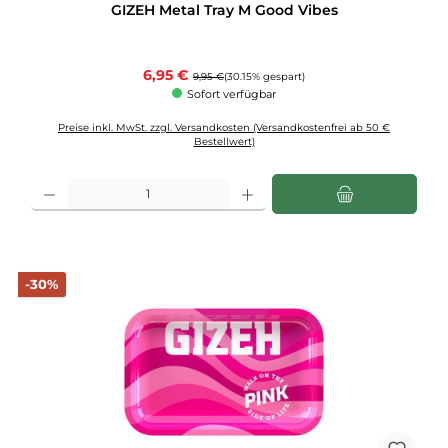
GIZEH Metal Tray M Good Vibes
Verkaufspreis:
6,95 €
Regulärer Preis:
9,95 €
(30.15% gespart)
Sofort verfügbar
Preise inkl. MwSt. zzgl. Versandkosten (Versandkostenfrei ab 50 €
Bestellwert)
Produkt Anzahl: Gib den gewünschten Wert ein oder benutze die Schaltflächen u
Rabatt
-30%