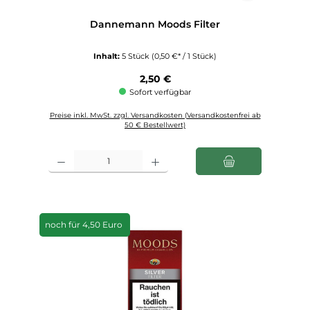
Dannemann Moods Filter
Inhalt:
5 Stück
(0,50 €* / 1 Stück)
Regulärer Preis:
2,50 €
Sofort verfügbar
Preise inkl. MwSt. zzgl. Versandkosten (Versandkostenfrei ab
50 € Bestellwert)
Produkt Anzahl: Gib den gewünschten Wert ein oder benutze die Schaltfl
noch für 4,50 Euro