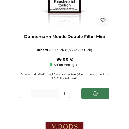
Dannemann Moods Double Filter Mini
Inhalt:
200 Stück
(0,43 €* / 1 Stück)
Regulärer Preis:
86,00 €
Sofort verfügbar
Preise inkl. MwSt. zzgl. Versandkosten (Versandkostenfrei ab
50 € Bestellwert)
Produkt Anzahl: Gib den gewünschten Wert ein oder benutze die Schaltfl