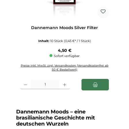
Dannemann Moods Silver Filter
Inhalt:
10 Stück
(0,45 €* / 1 Stück)
Regulärer Preis:
4,50 €
Sofort verfügbar
Preise inkl. MwSt. zzgl. Versandkosten (Versandkostenfrei ab
50 € Bestellwert)
Produkt Anzahl: Gib den gewünschten Wert ein oder benutze die Schaltfl
Dannemann Moods – eine
brasilianische Geschichte mit
deutschen Wurzeln