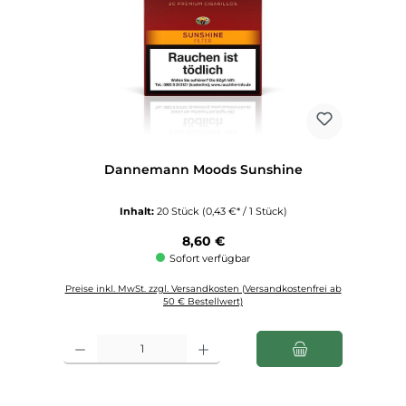
Dannemann Moods Sunshine
Inhalt:
20 Stück
(0,43 €* / 1 Stück)
Regulärer Preis:
8,60 €
Sofort verfügbar
Preise inkl. MwSt. zzgl. Versandkosten (Versandkostenfrei ab
50 € Bestellwert)
Produkt Anzahl: Gib den gewünschten Wert ein oder benutze die Schaltfl