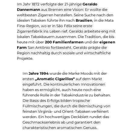
Im Jahr 1872 verfolgte der 21-jährige
Geraldo
Dannemann
aus Bremen eine Vision: Er wollte die
weltbesten Zigarren herstellen. Seine Suche nach den
idealen Tabaken führte ihn nach
Brasilien
, in die Mata
Fina-Region, wo er in São Félix seine erste
Zigarrenfabrik ins Leben rief. Geraldo arbeitete eng mit
lokalen Tabakbauern zusammen. Die Tradition, die bis
heute mit über
200 Familienfarmen
und der
eigenen
Farm
San Antônio fortbesteht. Geraldo prägte die
Region nachhaltig durch soziale und wirtschaftliche
Projekte.
Im
Jahre 1994
wurde die Marke Moods mit der
ersten
„Aromatic Cigarillos“
auf dem Markt
eingeführt. Die kontinuierlichen Innovationen
haben es ermöglicht, auch heute noch eine
führende Rolle in der Tabakindustrie zu behalten.
Die Basis des Erfolgs bilden tropische
Füllmischungen, die durch die Beimischung von
feinsten Virginia- und Orient-Tabaken verfeinert
werden. Ein hochwertiges Deckblatt rundet das
Geschmackserlebnis ab und garantiert den
charakteristischen aromatischen Genuss.