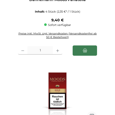
Inhalt:
4 Stück
(2,35 €* / 1 Stück)
Regulärer Preis:
9,40 €
Sofort verfügbar
Preise inkl. MwSt. zzgl. Versandkosten (Versandkostenfrei ab
50 € Bestellwert)
Produkt Anzahl: Gib den gewünschten Wert ein oder benutze die Schaltfl