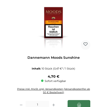
Dannemann Moods Sunshine
Inhalt:
10 Stück
(0,47 €* / 1 Stück)
Regulärer Preis:
4,70 €
Sofort verfügbar
Preise inkl. MwSt. zzgl. Versandkosten (Versandkostenfrei ab
50 € Bestellwert)
Produkt Anzahl: Gib den gewünschten Wert ein oder benutze die Schaltfl