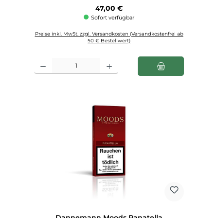
Regulärer Preis:
47,00 €
Sofort verfügbar
Preise inkl. MwSt. zzgl. Versandkosten (Versandkostenfrei ab
50 € Bestellwert)
Produkt Anzahl: Gib den gewünschten Wert ein oder benutze die Schaltfl
Dannemann Moods Panatella