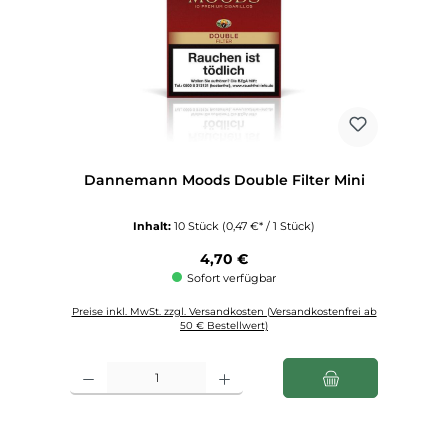
Dannemann Moods Double Filter Mini
Inhalt:
10 Stück
(0,47 €* / 1 Stück)
Regulärer Preis:
4,70 €
Sofort verfügbar
Preise inkl. MwSt. zzgl. Versandkosten (Versandkostenfrei ab
50 € Bestellwert)
Produkt Anzahl: Gib den gewünschten Wert ein oder benutze die Schaltfl