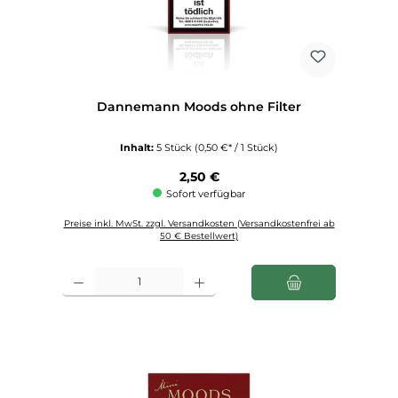
Dannemann Moods ohne Filter
Inhalt:
5 Stück
(0,50 €* / 1 Stück)
Regulärer Preis:
2,50 €
Sofort verfügbar
Preise inkl. MwSt. zzgl. Versandkosten (Versandkostenfrei ab
50 € Bestellwert)
Produkt Anzahl: Gib den gewünschten Wert ein oder benutze die Schaltfl