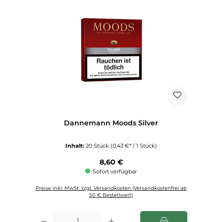
Dannemann Moods Silver
Inhalt:
20 Stück
(0,43 €* / 1 Stück)
Regulärer Preis:
8,60 €
Sofort verfügbar
Preise inkl. MwSt. zzgl. Versandkosten (Versandkostenfrei ab
50 € Bestellwert)
Produkt Anzahl: Gib den gewünschten Wert ein oder benutze die Schaltfl