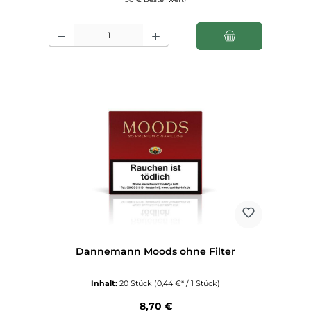
Produkt Anzahl: Gib den gewünschten Wert ein oder benutze die Schaltfl
Dannemann Moods ohne Filter
Inhalt:
20 Stück
(0,44 €* / 1 Stück)
Regulärer Preis:
8,70 €