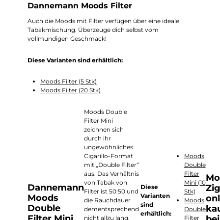
Dannemann Moods Filter
Auch die Moods mit Filter verfügen über eine ideale
Tabakmischung. Überzeuge dich selbst vom
vollmundigen Geschmack!
Diese Varianten sind erhältlich:
Moods Filter (5 Stk)
Moods Filter (20 Stk)
Moods Double
Filter Mini
zeichnen sich
durch ihr
ungewöhnliches
Cigarillo-Format
Moods
mit „Double Filter“
Double
aus. Das Verhältnis
Filter
Mo
von Tabak von
Mini (10
Dannemann
Zig
Diese
Filter ist 50:50 und
Stk)
Varianten
Moods
onl
die Rauchdauer
Moods
sind
Double
ka
dementsprechend
Double
erhältlich:
Filter Mini
be
nicht allzu lang.
Filter