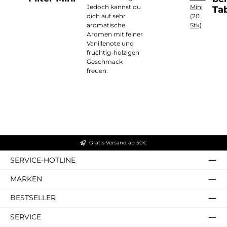
Jedoch kannst du
Mini
Ta
dich auf sehr
(20
aromatische
Stk)
Aromen mit feiner
Vanillenote und
fruchtig-holzigen
Geschmack
freuen.
Gratis Versand ab 50€
SERVICE-HOTLINE
MARKEN
BESTSELLER
SERVICE