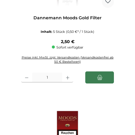
Dannemann Moods Gold Filter
Inhalt:
5 Stück
(0,50 €* / 1 Stück)
Regulärer Preis:
2,50 €
Sofort verfügbar
Preise inkl. MwSt. zzgl. Versandkosten (Versandkostenfrei ab
50 € Bestellwert)
Produkt Anzahl: Gib den gewünschten Wert ein oder benutze die Schaltfl