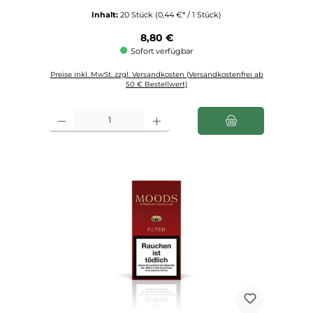
Inhalt:
20 Stück
(0,44 €* / 1 Stück)
Regulärer Preis:
8,80 €
Sofort verfügbar
Preise inkl. MwSt. zzgl. Versandkosten (Versandkostenfrei ab
50 € Bestellwert)
Produkt Anzahl: Gib den gewünschten Wert ein oder benutze die Schaltfl