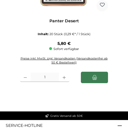
Panter Desert
Inhalt:
20 Stück
(0,29 €* / 1 Stück)
Regulärer Preis:
5,80 €
Sofort verfügbar
Preise inkl. MwSt. zzgl. Versandkosten (Versandkostenfrei ab
50 € Bestellwert)
Produkt Anzahl: Gib den gewünschten Wert ein oder benutze die Schaltfl
Gratis Versand ab 50€
SERVICE-HOTLINE