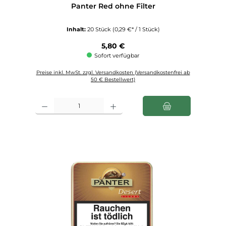
Panter Red ohne Filter
Inhalt:
20 Stück
(0,29 €* / 1 Stück)
Regulärer Preis:
5,80 €
Sofort verfügbar
Preise inkl. MwSt. zzgl. Versandkosten (Versandkostenfrei ab
50 € Bestellwert)
Produkt Anzahl: Gib den gewünschten Wert ein oder benutze die Schaltfl