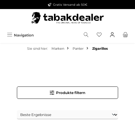
Gratis Versand ab 50€
alt springen
Navigation
Sie sind hier:
Marken
Panter
Zigarillos
Produkte filtern