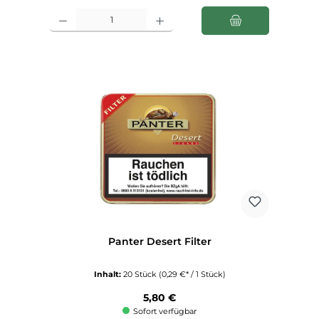
Produkt Anzahl: Gib den gewünschten Wert ein oder benutze die Schaltfl
Panter Desert Filter
Inhalt:
20 Stück
(0,29 €* / 1 Stück)
Regulärer Preis:
5,80 €
Sofort verfügbar