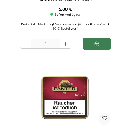
Regulärer Preis:
5,80 €
Sofort verfügbar
Preise inkl. MwSt. zzgl. Versandkosten (Versandkostenfrei ab
50 € Bestellwert)
Produkt Anzahl: Gib den gewünschten Wert ein oder benutze die Schaltfl