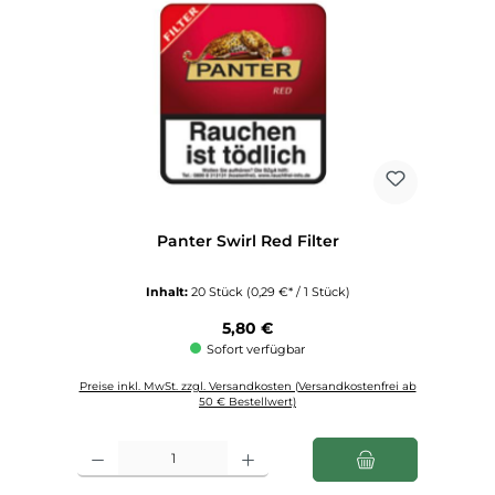
Panter Swirl Red Filter
Inhalt:
20 Stück
(0,29 €* / 1 Stück)
Regulärer Preis:
5,80 €
Sofort verfügbar
Preise inkl. MwSt. zzgl. Versandkosten (Versandkostenfrei ab
50 € Bestellwert)
Produkt Anzahl: Gib den gewünschten Wert ein oder benutze die Schaltfl