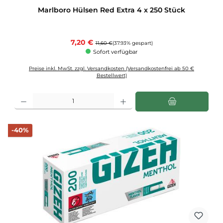
Marlboro Hülsen Red Extra 4 x 250 Stück
Verkaufspreis:
7,20 €
Regulärer Preis:
11,60 €
(37.93% gespart)
Sofort verfügbar
Preise inkl. MwSt. zzgl. Versandkosten (Versandkostenfrei ab 50 €
Bestellwert)
Produkt Anzahl: Gib den gewünschten Wert ein oder benutze die Schaltflächen u
Rabatt
-40%