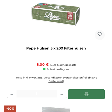
Pepe Hülsen 5 x 200 Filterhülsen
Verkaufspreis:
8,00 €
Regulärer Preis:
12,50 €
(36% gespart)
Sofort verfügbar
Preise inkl. MwSt. zzgl. Versandkosten (Versandkostenfrei ab 50 €
Bestellwert)
Produkt Anzahl: Gib den gewünschten Wert ein oder benutze die Schaltflächen u
Rabatt
-40%