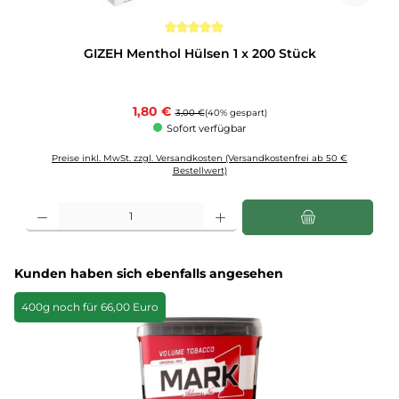
Durchschnittliche Bewertung von 5 von 5 Sternen
GIZEH Menthol Hülsen 1 x 200 Stück
Verkaufspreis:
1,80 €
Regulärer Preis:
3,00 €
(40% gespart)
Sofort verfügbar
Preise inkl. MwSt. zzgl. Versandkosten (Versandkostenfrei ab 50 €
Bestellwert)
Produkt Anzahl: Gib den gewünschten Wert ein oder benutze die Schaltflächen u
Produktgalerie überspringen
Kunden haben sich ebenfalls angesehen
400g noch für 66,00 Euro