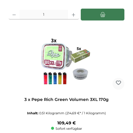
Produkt Anzahl: Gib den gewünschten Wert ein oder benutze die Schaltflächen u
3 x Pepe Rich Green Volumen 3XL 170g
Inhalt:
0.51 Kilogramm
(214,69 €* / 1 Kilogramm)
Regulärer Preis:
109,49 €
Sofort verfügbar