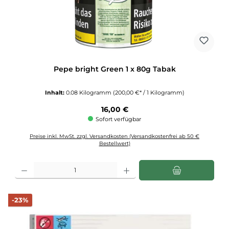
Pepe bright Green 1 x 80g Tabak
Inhalt:
0.08 Kilogramm
(200,00 €* / 1 Kilogramm)
Regulärer Preis:
16,00 €
Sofort verfügbar
Preise inkl. MwSt. zzgl. Versandkosten (Versandkostenfrei ab 50 €
Bestellwert)
Produkt Anzahl: Gib den gewünschten Wert ein oder benutze die Schaltflächen u
Rabatt
-23%