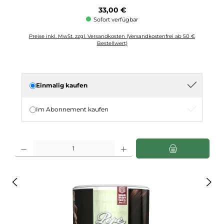
Regulärer Preis:
33,00 €
Sofort verfügbar
Preise inkl. MwSt. zzgl. Versandkosten (Versandkostenfrei ab 50 €
Bestellwert)
Einmalig kaufen
Im Abonnement kaufen
Produkt Anzahl: Gib den gewünschten Wert ein oder benutze die Schaltflächen u