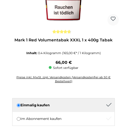
Durchschnittliche Bewertung von 4.6 von 5 Sternen
Mark 1 Red Volumentabak XXXL 1 x 400g Tabak
Inhalt:
0.4 Kilogramm
(165,00 €* / 1 Kilogramm)
Regulärer Preis:
66,00 €
Sofort verfügbar
Preise inkl. MwSt. zzgl. Versandkosten (Versandkostenfrei ab 50 €
Bestellwert)
Einmalig kaufen
Im Abonnement kaufen