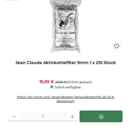
Jean Claude Aktivkohlefilter 9mm 1 x 210 Stück
Verkaufspreis:
15,95 €
Regulärer Preis:
26,60 €
(40.04% gespart)
Sofort verfügbar
Preise inkl. MwSt. zzgl. Versandkosten (Versandkostenfrei ab 50 €
Bestellwert)
Produkt Anzahl: Gib den gewünschten Wert ein oder benutze die Schaltflächen u