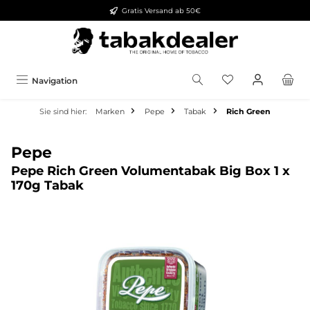
Gratis Versand ab 50€
alt springen
Navigation
Sie sind hier:
Marken
Pepe
Tabak
Rich Green
Pepe
Pepe Rich Green Volumentabak Big Box 1 x
170g Tabak
Bildergalerie überspringen