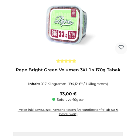
Durchschnittliche Bewertung von 5 von 5 Sternen
Pepe Bright Green Volumen 3XL 1 x 170g Tabak
Inhalt:
0.17 Kilogramm
(194,12 €* / 1 Kilogramm)
Regulärer Preis:
33,00 €
Sofort verfügbar
Preise inkl. MwSt. zzgl. Versandkosten (Versandkostenfrei ab 50 €
Bestellwert)