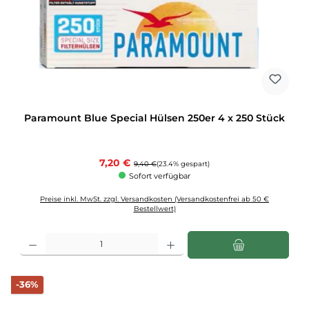
Paramount Blue Special Hülsen 250er 4 x 250 Stück
Verkaufspreis:
7,20 €
Regulärer Preis:
9,40 €
(23.4% gespart)
Sofort verfügbar
Preise inkl. MwSt. zzgl. Versandkosten (Versandkostenfrei ab 50 €
Bestellwert)
Produkt Anzahl: Gib den gewünschten Wert ein oder benutze die Schaltflächen u
Rabatt
-36%