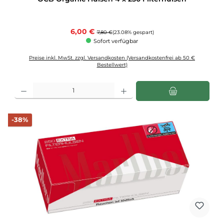
Verkaufspreis:
6,00 €
Regulärer Preis:
7,80 €
(23.08% gespart)
Sofort verfügbar
Preise inkl. MwSt. zzgl. Versandkosten (Versandkostenfrei ab 50 €
Bestellwert)
Produkt Anzahl: Gib den gewünschten Wert ein oder benutze die Schaltflächen u
Rabatt
-38%