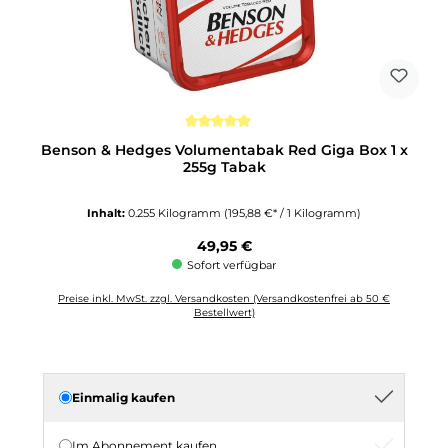
Durchschnittliche Bewertung von 5 von 5 Sternen
Benson & Hedges Volumentabak Red Giga Box 1 x
255g Tabak
Inhalt:
0.255 Kilogramm
(195,88 €* / 1 Kilogramm)
Regulärer Preis:
49,95 €
Sofort verfügbar
Preise inkl. MwSt. zzgl. Versandkosten (Versandkostenfrei ab 50 €
Bestellwert)
Einmalig kaufen
Im Abonnement kaufen