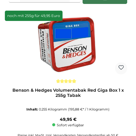
noch mit 255g für 49,95 Euro
Durchschnittliche Bewertung von 5 von 5 Sternen
Benson & Hedges Volumentabak Red Giga Box 1 x
255g Tabak
Inhalt:
0.255 Kilogramm
(195,88 €* / 1 Kilogramm)
Regulärer Preis:
49,95 €
Sofort verfügbar
Preise inkl. MwSt. zzgl. Versandkosten (Versandkostenfrei ab 50 €