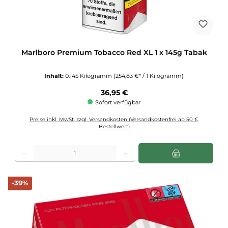
Marlboro Premium Tobacco Red XL 1 x 145g Tabak
Inhalt:
0.145 Kilogramm
(254,83 €* / 1 Kilogramm)
Regulärer Preis:
36,95 €
Sofort verfügbar
Preise inkl. MwSt. zzgl. Versandkosten (Versandkostenfrei ab 50 €
Bestellwert)
Produkt Anzahl: Gib den gewünschten Wert ein oder benutze die Schaltflächen u
Rabatt
-39%