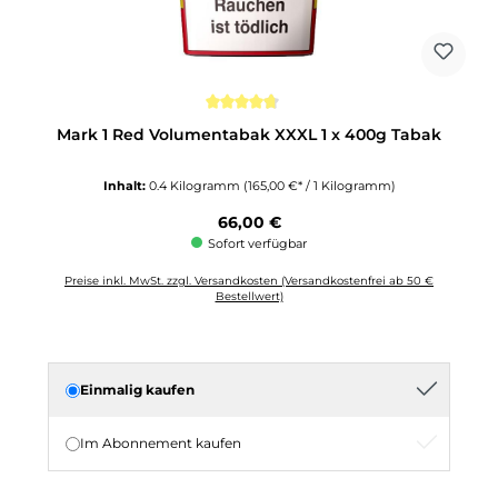
Durchschnittliche Bewertung von 4.6 von 5 Sternen
Mark 1 Red Volumentabak XXXL 1 x 400g Tabak
Inhalt:
0.4 Kilogramm
(165,00 €* / 1 Kilogramm)
Regulärer Preis:
66,00 €
Sofort verfügbar
Preise inkl. MwSt. zzgl. Versandkosten (Versandkostenfrei ab 50 €
Bestellwert)
Einmalig kaufen
Im Abonnement kaufen