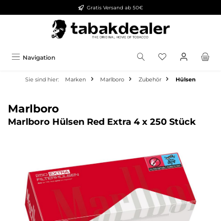
Gratis Versand ab 50€
alt springen
Navigation
Sie sind hier:
Marken
Marlboro
Zubehör
Hülsen
Marlboro
Marlboro Hülsen Red Extra 4 x 250 Stück
Bildergalerie überspringen