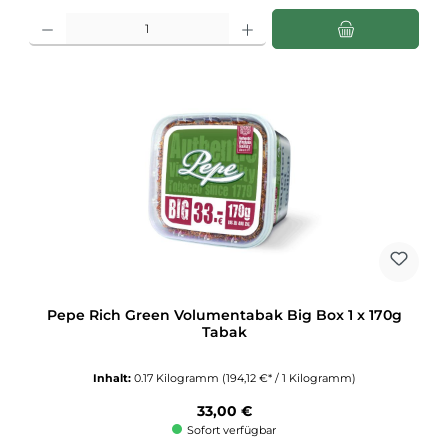
Produkt Anzahl: Gib den gewünschten Wert ein oder benutze die Schaltflächen u
Pepe Rich Green Volumentabak Big Box 1 x 170g
Tabak
Inhalt:
0.17 Kilogramm
(194,12 €* / 1 Kilogramm)
Regulärer Preis:
33,00 €
Sofort verfügbar