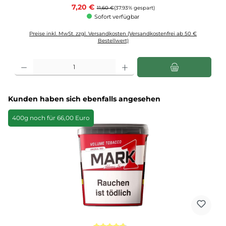
Verkaufspreis:
7,20 €
Regulärer Preis:
11,60 €
(37.93% gespart)
Sofort verfügbar
Preise inkl. MwSt. zzgl. Versandkosten (Versandkostenfrei ab 50 €
Bestellwert)
Produkt Anzahl: Gib den gewünschten Wert ein oder benutze die Schaltflächen u
Produktgalerie überspringen
Kunden haben sich ebenfalls angesehen
400g noch für 66,00 Euro