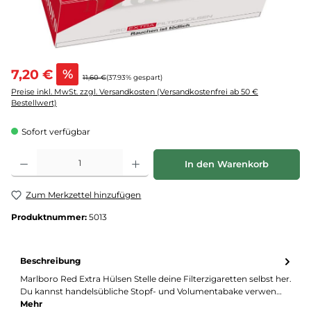
7,20 €
%
11,60 €
(37.93% gespart)
Preise inkl. MwSt. zzgl. Versandkosten (Versandkostenfrei ab 50 €
Bestellwert)
Sofort verfügbar
Produkt Anzahl: Gib den gewünschten Wert ein oder benutze die Schaltflächen um d
In den Warenkorb
Zum Merkzettel hinzufügen
Produktnummer:
5013
Beschreibung
Marlboro Red Extra Hülsen Stelle deine Filterzigaretten selbst her.
Du kannst handelsübliche Stopf- und Volumentabake verwen…
Mehr