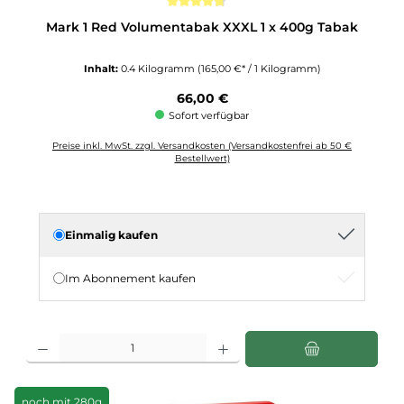
Durchschnittliche Bewertung von 4.6 von 5 Sternen
Mark 1 Red Volumentabak XXXL 1 x 400g Tabak
Inhalt:
0.4 Kilogramm
(165,00 €* / 1 Kilogramm)
Regulärer Preis:
66,00 €
Sofort verfügbar
Preise inkl. MwSt. zzgl. Versandkosten (Versandkostenfrei ab 50 €
Bestellwert)
Einmalig kaufen
Im Abonnement kaufen
Produkt Anzahl: Gib den gewünschten Wert ein oder benutze die Schaltflächen u
noch mit 280g