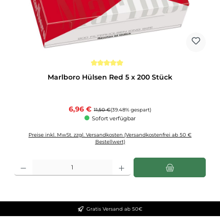
Durchschnittliche Bewertung von 5 von 5 Sternen
Marlboro Hülsen Red 5 x 200 Stück
Verkaufspreis:
6,96 €
Regulärer Preis:
11,50 €
(39.48% gespart)
Sofort verfügbar
Preise inkl. MwSt. zzgl. Versandkosten (Versandkostenfrei ab 50 €
Bestellwert)
Produkt Anzahl: Gib den gewünschten Wert ein oder benutze die Schaltflächen u
Gratis Versand ab 50€