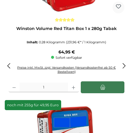
Durchschnittliche Bewertung von 4.9 von 5 Sternen
Winston Volume Red Titan Box 1 x 280g Tabak
Inhalt:
0.28 Kilogramm
(231,96 €* / 1 Kilogramm)
Regulärer Preis:
64,95 €
Sofort verfügbar
Preise inkl. MwSt. zzgl. Versandkosten (Versandkostenfrei ab 50 €
Bestellwert)
Produkt Anzahl: Gib den gewünschten Wert ein oder benutze die Schaltflächen u
noch mit 255g für 49,95 Euro