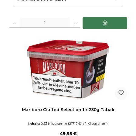
Produkt Anzahl: Gib den gewünschten Wert ein oder benutze die Schaltflächen u
Marlboro Crafted Selection 1 x 230g Tabak
Inhalt:
0.23 Kilogramm
(217,17 €* / 1 Kilogramm)
Regulärer Preis:
49,95 €