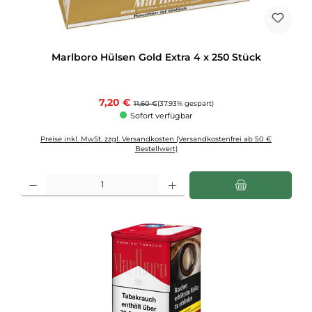
Marlboro Hülsen Gold Extra 4 x 250 Stück
Verkaufspreis:
7,20 €
Regulärer Preis:
11,60 €
(37.93% gespart)
Sofort verfügbar
Preise inkl. MwSt. zzgl. Versandkosten (Versandkostenfrei ab 50 €
Bestellwert)
Produkt Anzahl: Gib den gewünschten Wert ein oder benutze die Schaltflächen u