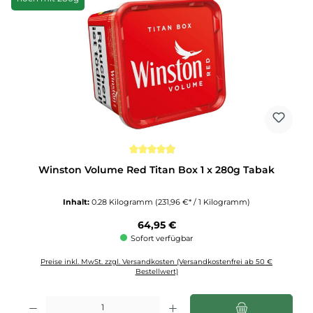
Durchschnittliche Bewertung von 4.9 von 5 Sternen
Winston Volume Red Titan Box 1 x 280g Tabak
Inhalt:
0.28 Kilogramm
(231,96 €* / 1 Kilogramm)
Regulärer Preis:
64,95 €
Sofort verfügbar
Preise inkl. MwSt. zzgl. Versandkosten (Versandkostenfrei ab 50 €
Bestellwert)
Produkt Anzahl: Gib den gewünschten Wert ein oder benutze die Schaltflächen u