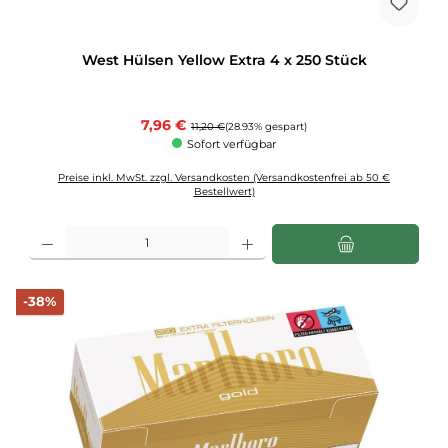
West Hülsen Yellow Extra 4 x 250 Stück
Verkaufspreis:
7,96 €
Regulärer Preis:
11,20 €
(28.93% gespart)
Sofort verfügbar
Preise inkl. MwSt. zzgl. Versandkosten (Versandkostenfrei ab 50 €
Bestellwert)
Produkt Anzahl: Gib den gewünschten Wert ein oder benutze die Schaltflächen u
Rabatt
-38%