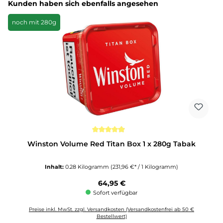
Produktgalerie überspringen
Kunden haben sich ebenfalls angesehen
noch mit 280g
Durchschnittliche Bewertung von 4.9 von 5 Sternen
Winston Volume Red Titan Box 1 x 280g Tabak
Inhalt:
0.28 Kilogramm
(231,96 €* / 1 Kilogramm)
Regulärer Preis:
64,95 €
Sofort verfügbar
Preise inkl. MwSt. zzgl. Versandkosten (Versandkostenfrei ab 50 €
Bestellwert)