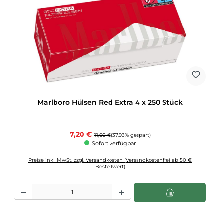
Marlboro Hülsen Red Extra 4 x 250 Stück
Verkaufspreis:
7,20 €
Regulärer Preis:
11,60 €
(37.93% gespart)
Sofort verfügbar
Preise inkl. MwSt. zzgl. Versandkosten (Versandkostenfrei ab 50 €
Bestellwert)
Produkt Anzahl: Gib den gewünschten Wert ein oder benutze die Schaltflächen u