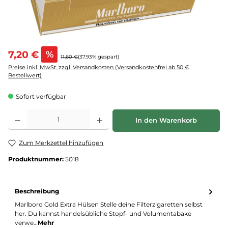
7,20 €
%
11,60 €
(37.93% gespart)
Preise inkl. MwSt. zzgl. Versandkosten (Versandkostenfrei ab 50 €
Bestellwert)
Sofort verfügbar
Produkt Anzahl: Gib den gewünschten Wert ein oder benutze die Schaltflächen um d
In den Warenkorb
Zum Merkzettel hinzufügen
Produktnummer:
5018
Beschreibung
Marlboro Gold Extra Hülsen Stelle deine Filterzigaretten selbst
her. Du kannst handelsübliche Stopf- und Volumentabake
verwe…
Mehr