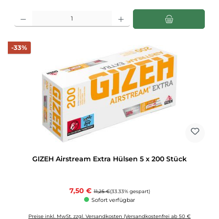
Produkt Anzahl: Gib den gewünschten Wert ein oder benutze die Schaltflächen u
Rabatt
-33%
GIZEH Airstream Extra Hülsen 5 x 200 Stück
Verkaufspreis:
7,50 €
Regulärer Preis:
11,25 €
(33.33% gespart)
Sofort verfügbar
Preise inkl. MwSt. zzgl. Versandkosten (Versandkostenfrei ab 50 €