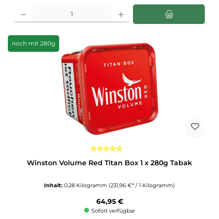
Produkt Anzahl: Gib den gewünschten Wert ein oder benutze die Schaltflächen u
noch mit 280g
Durchschnittliche Bewertung von 4.9 von 5 Sternen
Winston Volume Red Titan Box 1 x 280g Tabak
Inhalt:
0.28 Kilogramm
(231,96 €* / 1 Kilogramm)
Regulärer Preis:
64,95 €
Sofort verfügbar