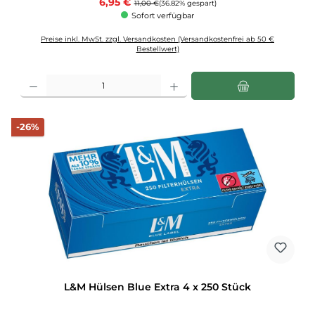
Verkaufspreis:
6,95 €
11,00 €
(36.82% gespart)
Sofort verfügbar
Preise inkl. MwSt. zzgl. Versandkosten (Versandkostenfrei ab 50 €
Bestellwert)
Produkt Anzahl: Gib den gewünschten Wert ein oder benutze die Schaltflächen u
Rabatt
-26%
L&M Hülsen Blue Extra 4 x 250 Stück