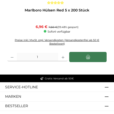
Durchschnittliche Bewertung von 5 von 5 Sternen
Marlboro Hülsen Red 5 x 200 Stück
Verkaufspreis:
6,96 €
Regulärer Preis:
11,50 €
(39.48% gespart)
Sofort verfügbar
Preise inkl. MwSt. zzgl. Versandkosten (Versandkostenfrei ab 50 €
Bestellwert)
Produkt Anzahl: Gib den gewünschten Wert ein oder benutze die Schaltflächen u
Gratis Versand ab 50€
SERVICE-HOTLINE
MARKEN
BESTSELLER