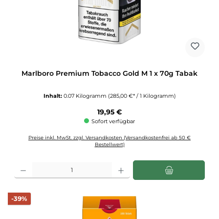
Marlboro Premium Tobacco Gold M 1 x 70g Tabak
Inhalt:
0.07 Kilogramm
(285,00 €* / 1 Kilogramm)
Regulärer Preis:
19,95 €
Sofort verfügbar
Preise inkl. MwSt. zzgl. Versandkosten (Versandkostenfrei ab 50 €
Bestellwert)
Produkt Anzahl: Gib den gewünschten Wert ein oder benutze die Schaltflächen u
Rabatt
-39%