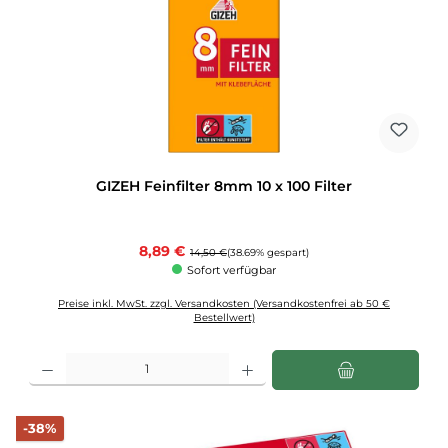
GIZEH Feinfilter 8mm 10 x 100 Filter
Verkaufspreis:
8,89 €
Regulärer Preis:
14,50 €
(38.69% gespart)
Sofort verfügbar
Preise inkl. MwSt. zzgl. Versandkosten (Versandkostenfrei ab 50 €
Bestellwert)
Produkt Anzahl: Gib den gewünschten Wert ein oder benutze die Schaltflächen u
Rabatt
-38%