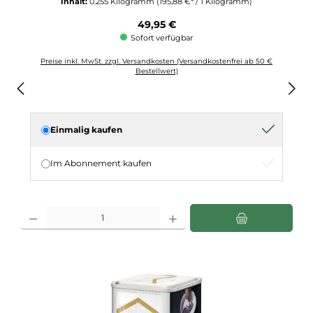
Inhalt:
0.255 Kilogramm
(195,88 €* / 1 Kilogramm)
Regulärer Preis:
49,95 €
Sofort verfügbar
Preise inkl. MwSt. zzgl. Versandkosten (Versandkostenfrei ab 50 €
Bestellwert)
Einmalig kaufen
Im Abonnement kaufen
Produkt Anzahl: Gib den gewünschten Wert ein oder benutze die Schaltflächen u