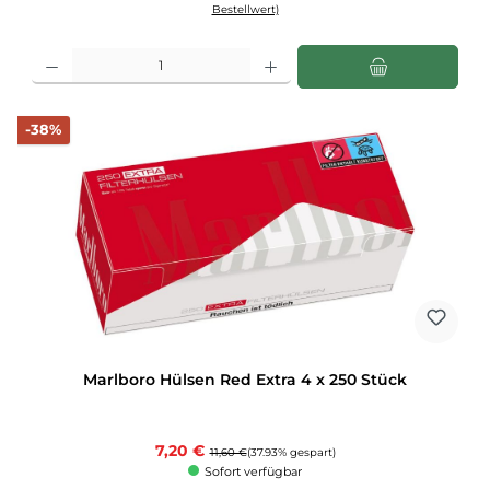
Bestellwert)
Produkt Anzahl: Gib den gewünschten Wert ein oder benutze die Schaltflächen u
Rabatt
-38%
Marlboro Hülsen Red Extra 4 x 250 Stück
Verkaufspreis:
7,20 €
Regulärer Preis:
11,60 €
(37.93% gespart)
Sofort verfügbar