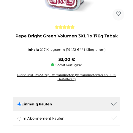
Durchschnittliche Bewertung von 5 von 5 Sternen
Pepe Bright Green Volumen 3XL 1 x 170g Tabak
Inhalt:
0.17 Kilogramm
(194,12 €* / 1 Kilogramm)
Regulärer Preis:
33,00 €
Sofort verfügbar
Preise inkl. MwSt. zzgl. Versandkosten (Versandkostenfrei ab 50 €
Bestellwert)
Einmalig kaufen
Im Abonnement kaufen