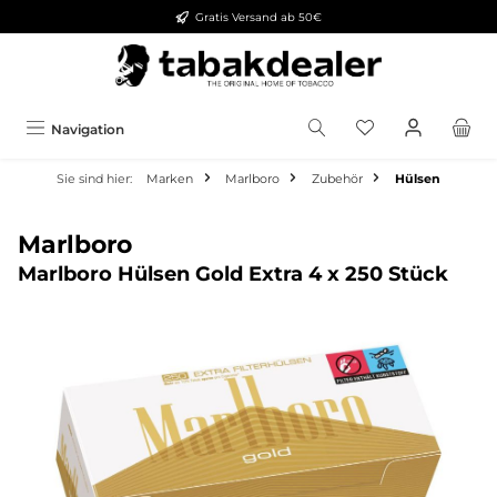
Gratis Versand ab 50€
alt springen
Navigation
Sie sind hier:
Marken
Marlboro
Zubehör
Hülsen
Marlboro
Marlboro Hülsen Gold Extra 4 x 250 Stück
Bildergalerie überspringen