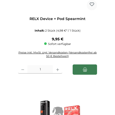
RELX Device + Pod Spearmint
Inhalt:
2 Stück
(4,98 €* / 1 Stück)
Regulärer Preis:
9,95 €
Sofort verfügbar
Preise inkl. MwSt. zzgl. Versandkosten (Versandkostenfrei ab
50 € Bestellwert)
Produkt Anzahl: Gib den gewünschten Wert ein oder benutze die Schaltfl