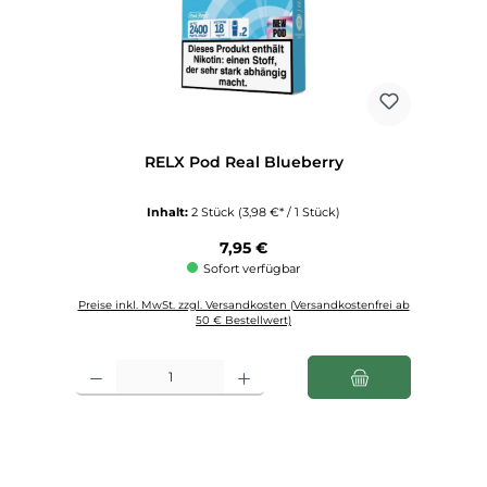
RELX Pod Real Blueberry
Inhalt:
2 Stück
(3,98 €* / 1 Stück)
Regulärer Preis:
7,95 €
Sofort verfügbar
Preise inkl. MwSt. zzgl. Versandkosten (Versandkostenfrei ab
50 € Bestellwert)
Produkt Anzahl: Gib den gewünschten Wert ein oder benutze die Schaltfl