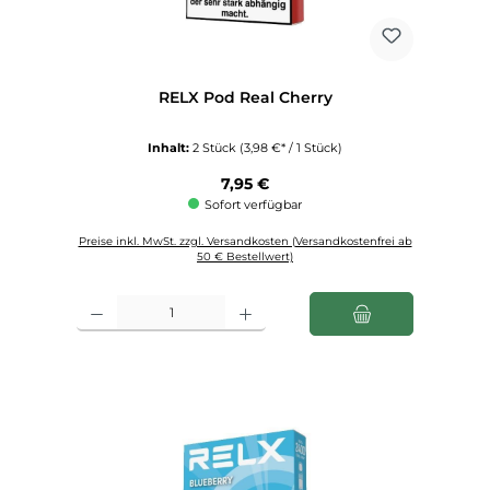
RELX Pod Real Cherry
Inhalt:
2 Stück
(3,98 €* / 1 Stück)
Regulärer Preis:
7,95 €
Sofort verfügbar
Preise inkl. MwSt. zzgl. Versandkosten (Versandkostenfrei ab
50 € Bestellwert)
Produkt Anzahl: Gib den gewünschten Wert ein oder benutze die Schaltfl