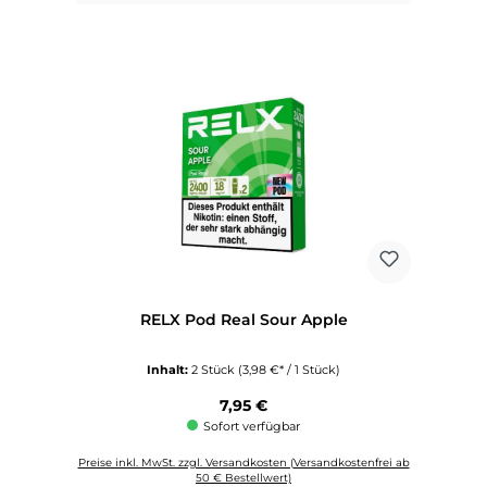
RELX Pod Real Sour Apple
Inhalt:
2 Stück
(3,98 €* / 1 Stück)
Regulärer Preis:
7,95 €
Sofort verfügbar
Preise inkl. MwSt. zzgl. Versandkosten (Versandkostenfrei ab
50 € Bestellwert)