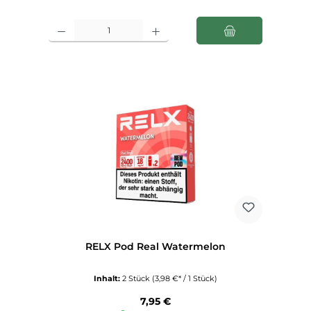
Produkt Anzahl: Gib den gewünschten Wert ein oder benutze die Schaltfl
RELX Pod Real Watermelon
Inhalt:
2 Stück
(3,98 €* / 1 Stück)
Regulärer Preis:
7,95 €