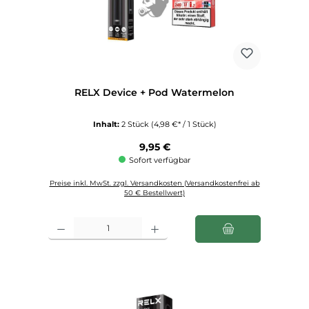
RELX Device + Pod Watermelon
Inhalt:
2 Stück
(4,98 €* / 1 Stück)
Regulärer Preis:
9,95 €
Sofort verfügbar
Preise inkl. MwSt. zzgl. Versandkosten (Versandkostenfrei ab
50 € Bestellwert)
Produkt Anzahl: Gib den gewünschten Wert ein oder benutze die Schaltfl