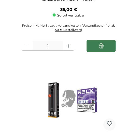
Regulärer Preis:
35,00 €
Sofort verfügbar
Preise inkl. MwSt. zzgl. Versandkosten (Versandkostenfrei ab
50 € Bestellwert)
Produkt Anzahl: Gib den gewünschten Wert ein oder benutze die Schaltfl