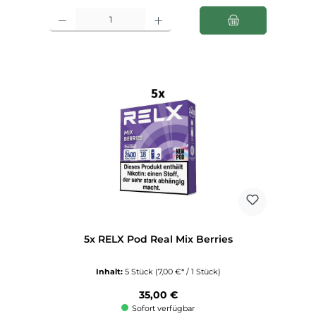
Produkt Anzahl: Gib den gewünschten Wert ein oder benutze die Schaltfl
5x RELX Pod Real Mix Berries
Inhalt:
5 Stück
(7,00 €* / 1 Stück)
Regulärer Preis:
35,00 €
Sofort verfügbar