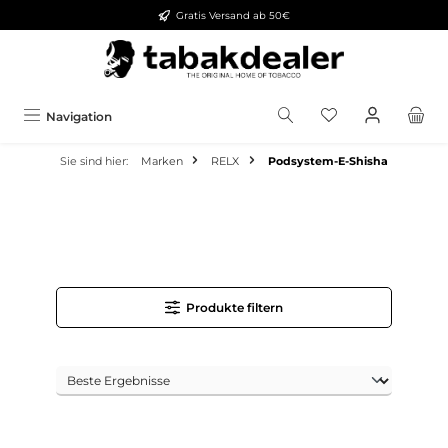
Gratis Versand ab 50€
alt springen
Navigation
Sie sind hier:
Marken
RELX
Podsystem-E-Shisha
Produkte filtern