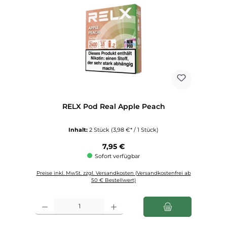
RELX Pod Real Apple Peach
Inhalt:
2 Stück
(3,98 €* / 1 Stück)
Regulärer Preis:
7,95 €
Sofort verfügbar
Preise inkl. MwSt. zzgl. Versandkosten (Versandkostenfrei ab
50 € Bestellwert)
Produkt Anzahl: Gib den gewünschten Wert ein oder benutze die Schaltfl