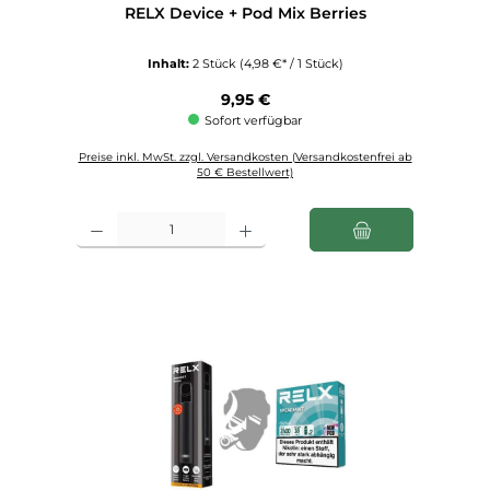
RELX Device + Pod Mix Berries
Inhalt:
2 Stück
(4,98 €* / 1 Stück)
Regulärer Preis:
9,95 €
Sofort verfügbar
Preise inkl. MwSt. zzgl. Versandkosten (Versandkostenfrei ab
50 € Bestellwert)
Produkt Anzahl: Gib den gewünschten Wert ein oder benutze die Schaltfl