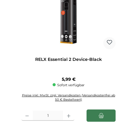
RELX Essential 2 Device-Black
Regulärer Preis:
5,99 €
Sofort verfügbar
Preise inkl. MwSt. zzgl. Versandkosten (Versandkostenfrei ab
50 € Bestellwert)
Produkt Anzahl: Gib den gewünschten Wert ein oder benutze die Schaltfl