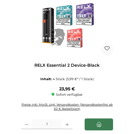
RELX Essential 2 Device-Black
Inhalt:
4 Stück
(5,99 €* / 1 Stück)
Regulärer Preis:
23,95 €
Sofort verfügbar
Preise inkl. MwSt. zzgl. Versandkosten (Versandkostenfrei ab
50 € Bestellwert)
Produkt Anzahl: Gib den gewünschten Wert ein oder benutze die Schaltfl