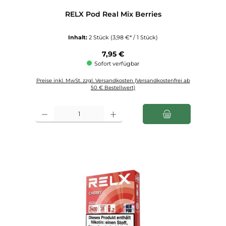
RELX Pod Real Mix Berries
Inhalt:
2 Stück
(3,98 €* / 1 Stück)
Regulärer Preis:
7,95 €
Sofort verfügbar
Preise inkl. MwSt. zzgl. Versandkosten (Versandkostenfrei ab
50 € Bestellwert)
Produkt Anzahl: Gib den gewünschten Wert ein oder benutze die Schaltfl