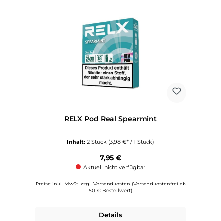
RELX Pod Real Spearmint
Inhalt:
2 Stück
(3,98 €* / 1 Stück)
Regulärer Preis:
7,95 €
Aktuell nicht verfügbar
Preise inkl. MwSt. zzgl. Versandkosten (Versandkostenfrei ab
50 € Bestellwert)
Details