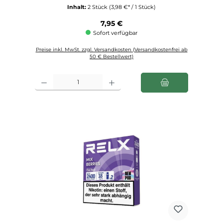
Inhalt:
2 Stück
(3,98 €* / 1 Stück)
Regulärer Preis:
7,95 €
Sofort verfügbar
Preise inkl. MwSt. zzgl. Versandkosten (Versandkostenfrei ab
50 € Bestellwert)
Produkt Anzahl: Gib den gewünschten Wert ein oder benutze die Schaltfl