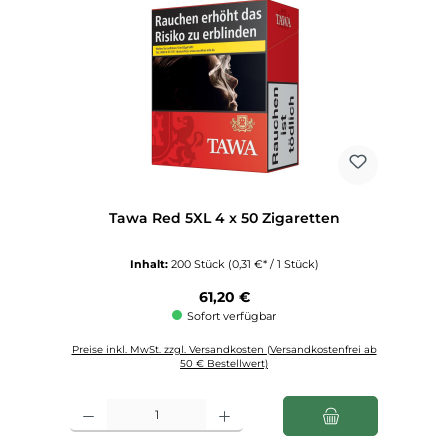
Tawa Red 5XL 4 x 50 Zigaretten
Inhalt:
200 Stück
(0,31 €* / 1 Stück)
Regulärer Preis:
61,20 €
Sofort verfügbar
Preise inkl. MwSt. zzgl. Versandkosten (Versandkostenfrei ab
50 € Bestellwert)
Produkt Anzahl: Gib den gewünschten Wert ein oder benutze die Schaltfl