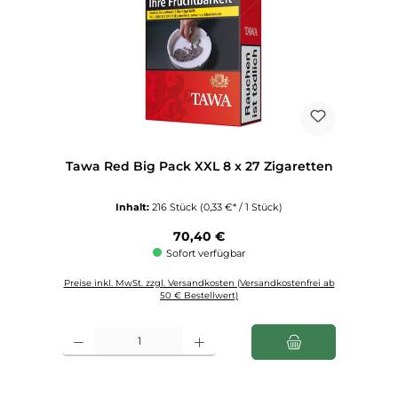
Tawa Red Big Pack XXL 8 x 27 Zigaretten
Inhalt:
216 Stück
(0,33 €* / 1 Stück)
Regulärer Preis:
70,40 €
Sofort verfügbar
Preise inkl. MwSt. zzgl. Versandkosten (Versandkostenfrei ab
50 € Bestellwert)
Produkt Anzahl: Gib den gewünschten Wert ein oder benutze die Schaltfl