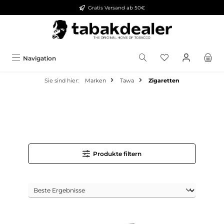
Gratis Versand ab 50€
alt springen
Navigation
Sie sind hier:
Marken
Tawa
Zigaretten
Produkte filtern