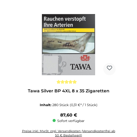
Durchschnittliche Bewertung von 5 von 5 Sternen
Tawa Silver BP 4XL 8 x 35 Zigaretten
Inhalt:
280 Stück
(0,31 €* / 1 Stück)
Regulärer Preis:
87,60 €
Sofort verfügbar
Preise inkl. MwSt. zzgl. Versandkosten (Versandkostenfrei ab
50 € Bestellwert)