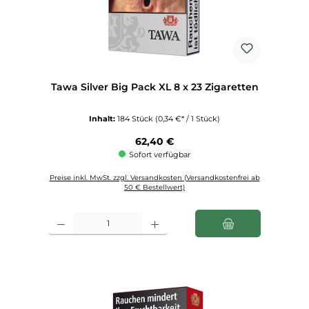
Tawa Silver Big Pack XL 8 x 23 Zigaretten
Inhalt:
184 Stück
(0,34 €* / 1 Stück)
Regulärer Preis:
62,40 €
Sofort verfügbar
Preise inkl. MwSt. zzgl. Versandkosten (Versandkostenfrei ab
50 € Bestellwert)
Produkt Anzahl: Gib den gewünschten Wert ein oder benutze die Schaltfl