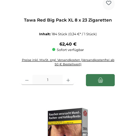
Tawa Red Big Pack XL 8 x 23 Zigaretten
Inhalt:
184 Stück
(0,34 €* / 1 Stück)
Regulärer Preis:
62,40 €
Sofort verfügbar
Preise inkl. MwSt. zzgl. Versandkosten (Versandkostenfrei ab
50 € Bestellwert)
Produkt Anzahl: Gib den gewünschten Wert ein oder benutze die Schaltfl