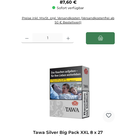
Regulärer Preis:
87,60 €
Sofort verfügbar
Preise inkl. MwSt. zzgl. Versandkosten (Versandkostenfrei ab
50 € Bestellwert)
Produkt Anzahl: Gib den gewünschten Wert ein oder benutze die Schaltfl
Tawa Silver Big Pack XXL 8 x 27