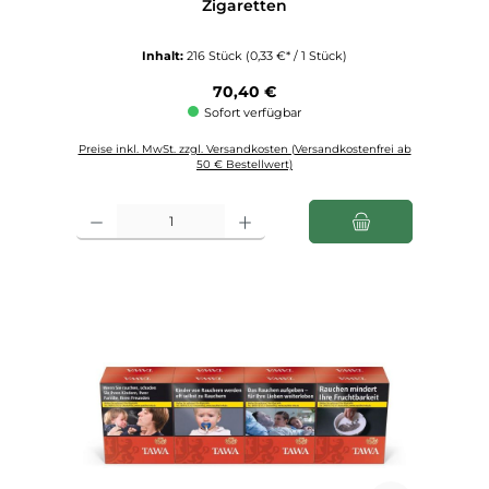
Zigaretten
Inhalt:
216 Stück
(0,33 €* / 1 Stück)
Regulärer Preis:
70,40 €
Sofort verfügbar
Preise inkl. MwSt. zzgl. Versandkosten (Versandkostenfrei ab
50 € Bestellwert)
Produkt Anzahl: Gib den gewünschten Wert ein oder benutze die Schaltfl